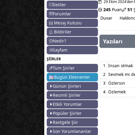
29 Ekim 2024'den 
İletiler
245
Puan
51
Ş
Forumlar
Duvar
Hakkın
Mesaj Kutusu
Bildiriler
Yazıları
Nedir?
Sayfam
ŞİİRLER
1
İnsan olmak
Tüm Şiirler
2
Sevmek mi de
Bugün Eklenenler
3
Özlersin
Günün Şiirleri
4
Özlemek
Resimli Şiirler
Etkili Yorumlar
Popüler Şiirler
Rastgele Şiir
Son Yorumlananlar