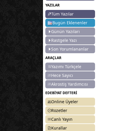
YAZILAR
Tüm Yazılar
Bugün Eklenenler
Günün Yazıları
Rastgele Yazı
Son Yorumlananlar
ARAÇLAR
Yazımı Türkçele
Hece Sayıcı
Akrostiş Yardımcısı
EDEBİYAT DEFTERİ
Online Üyeler
Rozetler
Canlı Yayın
Kurallar