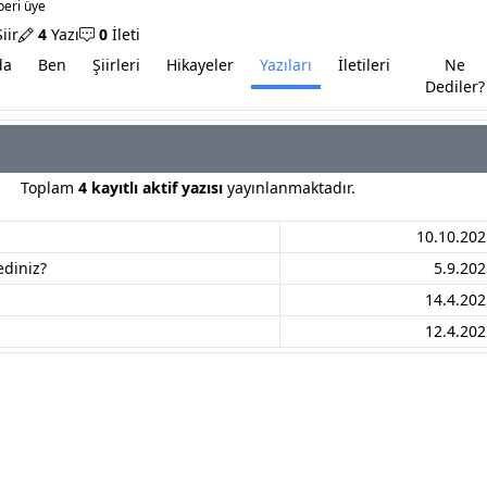
beri üye
iir
4
Yazı
0
İleti
da
Ben
Şiirleri
Hikayeler
Yazıları
İletileri
Ne
Dediler?
Toplam
4 kayıtlı aktif yazısı
yayınlanmaktadır.
10.10.202
diniz?
5.9.202
14.4.202
12.4.202