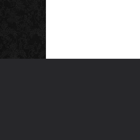
MEN
Anas
Türkiye'nin en büyük kültür sanat
Şiirl
platformu
Yazı
For
Ara