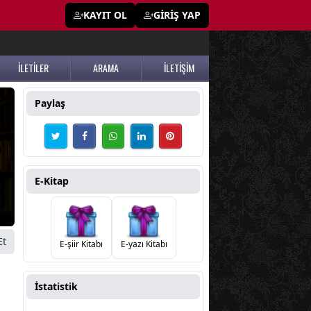
KAYIT OL
GİRİŞ YAP
İLETİLER
ARAMA
İLETİŞİM
Paylaş
m
E-Kitap
Et
E-şiir Kitabı
E-yazı Kitabı
İstatistik