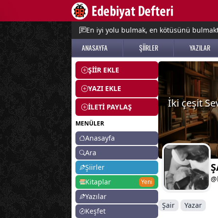
e menu
En iyi yolu bulmak, en kötüsünü bulmak
ANASAYFA
ŞİİRLER
YAZILAR
ŞİİR EKLE
YAZI EKLE
İki çeşit S
İLETİ PAYLAŞ
MENÜLER
Anasayfa
Ara
Ş
Şiirler
@b
Kitaplar
Yeni
Yazılar
Şair
Yazar
Keşfet