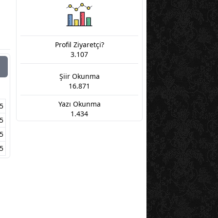
Profil Ziyaretçi?
3.107
Şiir Okunma
16.871
Yazı Okunma
5
1.434
5
5
5