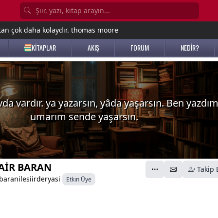
tan çok daha kolaydır. thomas moore
KİTAPLAR
AKIŞ
FORUM
NEDİR?
evda vardır. ya yazarsın, yâda yaşarsın. Ben yazdı
umarım sende yaşarsın.
AİR BARAN
Takip 
aranilesiirderyasi
Etkin Üye