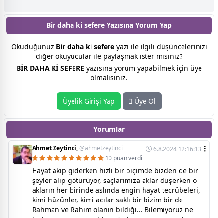
Bir daha ki sefere Yazısına
Yorum Yap
Okuduğunuz
Bir daha ki sefere
yazı ile ilgili düşüncelerinizi
diğer okuyucular ile paylaşmak ister misiniz?
BİR DAHA Kİ SEFERE
yazısına yorum yapabilmek için üye
olmalısınız.
Üyelik Girişi Yap
Üye Ol
Yorumlar
Ahmet Zeytinci,
@ahmetzeytinci
6.8.2024 12:16:13
10 puan verdi
Hayat akıp giderken hızlı bir biçimde bizden de bir
şeyler alıp götürüyor, saçlarımıza aklar düşerken o
akların her birinde aslında engin hayat tecrübeleri,
kimi hüzünler, kimi acılar saklı bir bizim bir de
Rahman ve Rahim olanın bildiği... Bilemiyoruz ne