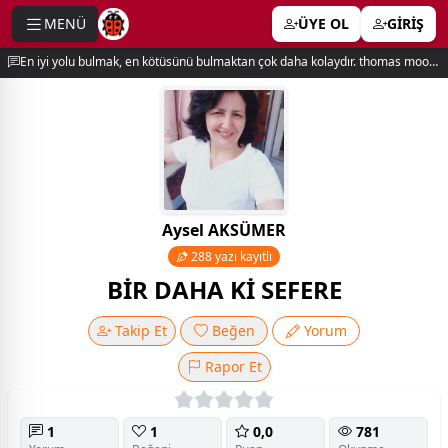
MENÜ
ÜYE OL
GİRİŞ
e menu
En iyi yolu bulmak, en kötüsünü bulmaktan çok daha kolaydır. thomas moore
Aysel AKSÜMER
288 yazı kayıtlı
BİR DAHA Kİ SEFERE
Takip Et
Beğen
Yorum
Rapor Et
1
1
0,0
781