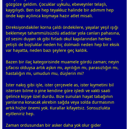
gözgöze geldim. Çocuklar
uyku
lu, ebeveynler telaşlı,
kaygılıydı. Ben ise hep teyakkuz halinde bir adımım hep
önde kapı açılınca koşmaya hazır atlet misali.
Direksiyondakiler korna çaldı öndekilere, yayalar
yeşil
ışığı
beklemeye tahammülsüzdü atladılar yola canları pahasına,
zil sesini duyan ok gibi fırladı okul kapılarından herkes
yetişti de boşluklar neden hiç dolmadı neden hep bir eksik
var hayatta, neden bazı şeylere geç kaldık.
Bazen bir ilaç kategorisinde muamele gördü
zaman
; neyin
şifacısı olduysa artık
aşk
ın mı, ayrılığın mı, parasızlığın mı,
hastalığın mı, umudun mu, düşlerin mi?
İster nakış gibi işle, ister çerçevele as, ister kıymetini bil
istersen bilme o yine kendine göre işledi ve vakti saati
gelince kişiye özel durdu. Bize sunulan hayat tabağının
yanlarına konacak akrebin sağda veya solda durmasının
artık hiçbir önemi yok. Kurallar kifayetsiz. Sonsuzlukta
eşitleniriz hep.
Zaman ordusundan bir asker daha yok olur gider