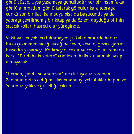
gönül
süzce. Oysa yaşamaya
gönül
lüdür her bir insan fakat
gönlü alınmadan, gönlü kalarak gömülür kara toprağa
çünkü son bir ilacı kalır suyu olsa da başucunda ya da
yaprağı çevrilmemiş bir kitap ya da
özlem
duyduğu birinin
sıcacık kolları
hasret
i olur yüreğinde.
Vakit var mı yok mu bilinmeyen şu kalan ömürde henüz
buza çekmeden sıcağı sıcağına sevin, sevilin, gezin, görün,
hissedin yaşamayı. Korkmayın, cesur ve çevik olun
zaman
a
karşı. "Bir daha ki sefere" cümlesini belki kullanmak nasip
olmayacak.
"Hemen, şimdi, şu anda var" ne duruyoruz o
zaman
.
Zamanın nefes aldığımız kısmından iyi yolculuklar hepimize.
Yolumuz iyilik ve güzelliğe çıksın.