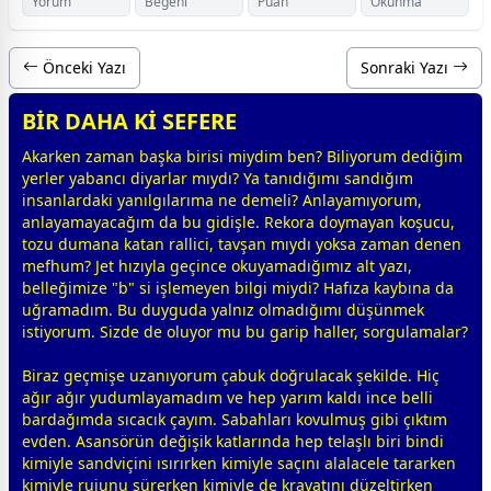
Yorum
Beğeni
Puan
Okunma
Önceki Yazı
Sonraki Yazı
BİR DAHA Kİ SEFERE
Akarken
zaman
b
aşk
a birisi miydim ben? Biliyorum dediğim
yerler yabancı diyarlar mıydı? Ya tanıdığımı sandığım
insanlardaki yanılgılarıma ne demeli? Anlayamıyorum,
anlayamayacağım da bu gidişle. Rekora doymayan koşucu,
tozu dumana katan rallici, tavşan mıydı yoksa
zaman
denen
mefhum? Jet hızıyla geçince okuyamadığımız alt yazı,
belleğimize "b" si işlemeyen bilgi miydi? Hafıza kaybına da
uğramadım. Bu duyguda yalnız olmadığımı düşünmek
istiyorum. Sizde de oluyor mu bu garip haller, sorgulamalar?
Biraz geçmişe uzanıyorum çabuk doğrulacak şekilde. Hiç
ağır ağır yudumlayamadım ve hep yarım kaldı ince belli
bardağımda sıcacık çayım. Sabahları kovulmuş gibi çıktım
evden. Asansörün değişik katlarında hep telaşlı biri bindi
kimiyle sandviçini ısırırken kimiyle saçını alalacele tararken
kimiyle rujunu sürerken kimiyle de kravatını düzeltirken