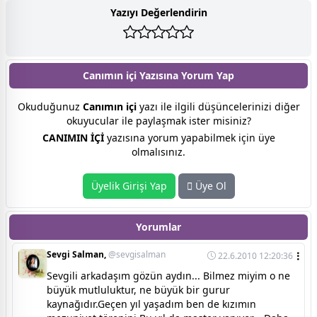
Yazıyı Değerlendirin
Canımın içi Yazısına
Yorum Yap
Okuduğunuz
Canımın içi
yazı ile ilgili düşüncelerinizi diğer
okuyucular ile paylaşmak ister misiniz?
CANIMIN İÇİ
yazısına yorum yapabilmek için üye
olmalısınız.
Üyelik Girişi Yap
Üye Ol
Yorumlar
Sevgi Salman,
@sevgisalman
22.6.2010 12:20:36
Sevgili arkadaşım gözün aydın... Bilmez miyim o ne
büyük mutluluktur, ne büyük bir gurur
kaynağıdır.Geçen yıl yaşadım ben de kızımın