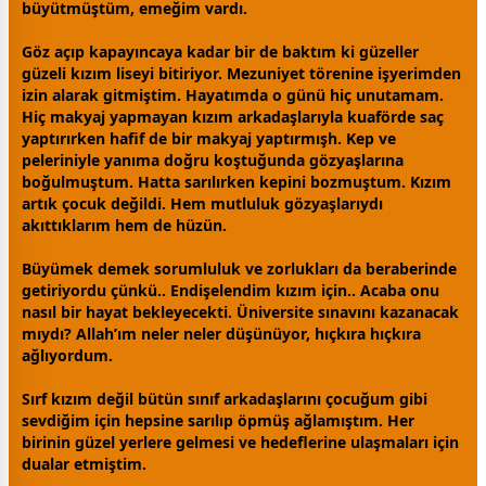
büyütmüştüm, emeğim vardı.
Göz açıp kapayıncaya kadar bir de baktım ki güzeller
güzeli kızım liseyi bitiriyor. Mezuniyet törenine işyerimden
izin alarak gitmiştim. Hayatımda o günü hiç unutamam.
Hiç makyaj yapmayan kızım arkadaşlarıyla kuaförde saç
yaptırırken hafif de bir makyaj yaptırmışh. Kep ve
peleriniyle yanıma doğru koştuğunda gözyaşlarına
boğulmuştum. Hatta sarılırken kepini bozmuştum. Kızım
artık
çocuk
değildi. Hem mutluluk gözyaşlarıydı
akıttıklarım hem de
hüzün
.
Büyümek demek sorumluluk ve zorlukları da beraberinde
getiriyordu çünkü.. Endişelendim kızım için.. Acaba onu
nasıl bir hayat bekleyecekti. Üniversite sınavını kazanacak
mıydı?
Allah
’ım neler neler düşünüyor, hıçkıra hıçkıra
ağlıyordum.
Sırf kızım değil bütün sınıf arkadaşlarını çocuğum gibi
sevdiğim için hepsine sarılıp öpmüş ağlamıştım. Her
birinin güzel yerlere gelmesi ve hedeflerine ulaşmaları için
dualar etmiştim.