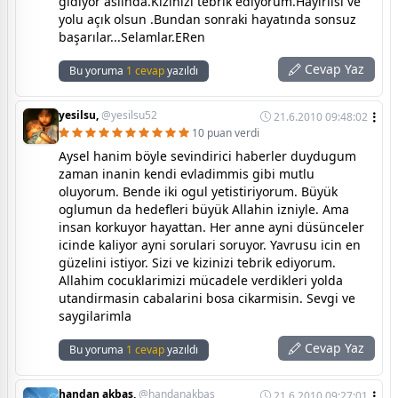
gidiyor aslında.Kızınızı tebrik ediyorum.Hayırlısı ve
yolu açık olsun .Bundan sonraki hayatında sonsuz
başarılar...Selamlar.ERen
Cevap Yaz
Bu yoruma
1 cevap
yazıldı
yesilsu,
@yesilsu52
21.6.2010 09:48:02
10 puan verdi
Aysel hanim böyle sevindirici haberler duydugum
zaman inanin kendi evladimmis gibi mutlu
oluyorum. Bende iki ogul yetistiriyorum. Büyük
oglumun da hedefleri büyük Allahin izniyle. Ama
insan korkuyor hayattan. Her anne ayni düsünceler
icinde kaliyor ayni sorulari soruyor. Yavrusu icin en
güzelini istiyor. Sizi ve kizinizi tebrik ediyorum.
Allahim cocuklarimizi mücadele verdikleri yolda
utandirmasin cabalarini bosa cikarmisin. Sevgi ve
saygilarimla
Cevap Yaz
Bu yoruma
1 cevap
yazıldı
handan akbaş,
@handanakbas
21.6.2010 09:27:01