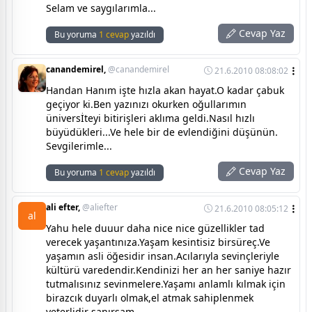
Selam ve saygılarımla...
Cevap Yaz
Bu yoruma
1 cevap
yazıldı
canandemirel,
@canandemirel
21.6.2010 08:08:02
Handan Hanım işte hızla akan hayat.O kadar çabuk
geçiyor ki.Ben yazınızı okurken oğullarımın
üniversİteyi bitirişleri aklıma geldi.Nasıl hızlı
büyüdükleri...Ve hele bir de evlendiğini düşünün.
Sevgilerimle...
Cevap Yaz
Bu yoruma
1 cevap
yazıldı
ali efter,
@aliefter
21.6.2010 08:05:12
al
Yahu hele duuur daha nice nice güzellikler tad
verecek yaşantınıza.Yaşam kesintisiz birsüreç.Ve
yaşamın asli öğesidir insan.Acılarıyla sevinçleriyle
kültürü varedendir.Kendinizi her an her saniye hazır
tutmalısınız sevinmelere.Yaşamı anlamlı kılmak için
birazcık duyarlı olmak,el atmak sahiplenmek
yeterlidir sanırsam.