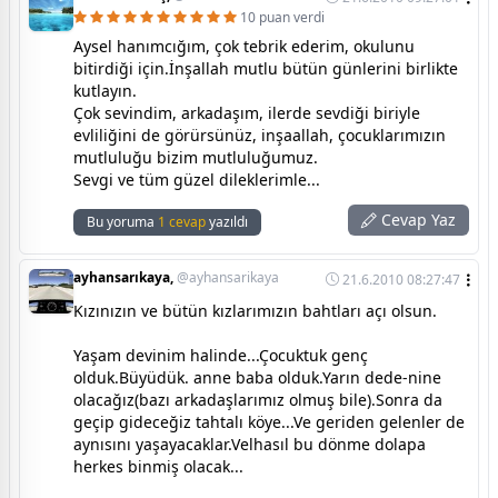
10 puan verdi
Aysel hanımcığım, çok tebrik ederim, okulunu
bitirdiği için.İnşallah mutlu bütün günlerini birlikte
kutlayın.
Çok sevindim, arkadaşım, ilerde sevdiği biriyle
evliliğini de görürsünüz, inşaallah, çocuklarımızın
mutluluğu bizim mutluluğumuz.
Sevgi ve tüm güzel dileklerimle...
Cevap Yaz
Bu yoruma
1 cevap
yazıldı
ayhansarıkaya,
@ayhansarikaya
21.6.2010 08:27:47
Kızınızın ve bütün kızlarımızın bahtları açı olsun.
Yaşam devinim halinde...Çocuktuk genç
olduk.Büyüdük. anne baba olduk.Yarın dede-nine
olacağız(bazı arkadaşlarımız olmuş bile).Sonra da
geçip gideceğiz tahtalı köye...Ve geriden gelenler de
aynısını yaşayacaklar.Velhasıl bu dönme dolapa
herkes binmiş olacak...