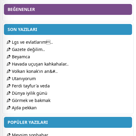
BEĞENENLER
SON YAZILARI
Lgs ve evlatlarım..
Gazete değilim..
Beyamca
Havada uçuşan kahkahalar..
Volkan konak'ın an&#..
Utanıyorum
Ferdi tayfur'a veda
Dünya iyilik günü
Görmek ve bakmak
Ajda pekkan
POPÜLER YAZILARI
Mevsim sonbahar