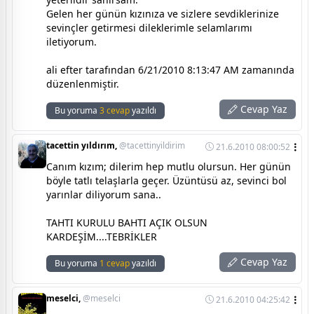
Gelen her günün kızınıza ve sizlere sevdiklerinize
sevinçler getirmesi dileklerimle selamlarımı
iletiyorum.
ali efter tarafından 6/21/2010 8:13:47 AM zamanında
düzenlenmiştir.
Cevap Yaz
Bu yoruma
3 cevap
yazıldı
tacettin yıldırım,
@tacettinyildirim
21.6.2010 08:00:52
Canım kızım; dilerim hep mutlu olursun. Her günün
böyle tatlı telaşlarla geçer. Üzüntüsü az, sevinci bol
yarınlar diliyorum sana..
TAHTI KURULU BAHTI AÇIK OLSUN
KARDEŞİM....TEBRİKLER
Cevap Yaz
Bu yoruma
1 cevap
yazıldı
meselci,
@meselci
21.6.2010 04:25:42