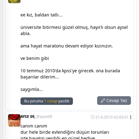
ee kız, baldan tatlı...
üniversite bitirmesi güzel olmuş, hayırlı olsun aysel
abla.
ama hayat maratonu devam ediyor kızınızın.
ve benim gibi
10 temmuz 2010'da kpss'ye girecek. ona burada
başarılar dilerim...
saygımla...
Cevap Yaz
Bu yoruma
1 cevap
yazıldı
AYSE 09,
@ayse09
21.6.2010 02:43:01
canım canım
dur hele birde evlendiğini düşün torunları
işte hayatın verdiği en güzel hediye