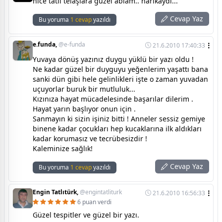
nice tatlı telaşlara güzel ablam.. harikaydı...
Cevap Yaz
Bu yoruma
1 cevap
yazıldı
e.funda,
@e-funda
21.6.2010 17:40:33
Yuvaya dönüş yazınız duygu yüklü bir yazı oldu !
Ne kadar güzel bir duyguyu yeğenlerim yaşattı bana
sanki dün gibi hele gelinlikleri işte o zaman yuvadan
uçuyorlar buruk bir mutluluk...
Kızınıza hayat mücadelesinde başarılar dilerim .
Hayat yarın başlıyor onun için .
Sanmayın ki sizin işiniz bitti ! Anneler sessiz gemiye
binene kadar çocukları hep kucaklarına ilk aldıkları
kadar korumasız ve tecrübesizdir !
Kaleminize sağlık!
Cevap Yaz
Bu yoruma
1 cevap
yazıldı
Engin Tatlıtürk,
@engintatliturk
21.6.2010 16:56:33
6 puan verdi
Güzel tespitler ve güzel bir yazı.