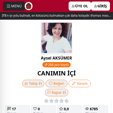
MENÜ
ÜYE OL
GİRİŞ
e menu
En iyi yolu bulmak, en kötüsünü bulmaktan çok daha kolaydır. thomas moore
Aysel AKSÜMER
288 yazı kayıtlı
CANIMIN İÇİ
Takip Et
Beğen
Yorum
Rapor Et
17
0
0,0
6785