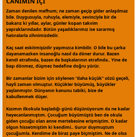
CANIMIN İÇİ
Zaman denilen mefhum; ne
zaman
geçip gider anlaşılmaz
bile. Duygusuyla, ruhuyla, elemiyle, sevinciyle bir de
bakarız ki yıllar, aylar, günler kopan takvim
yapraklarındadır. Bütün yaşadıklarımız ise sararmış
hatıralarla zihnimizdedir.
Kaç saat eskitmişizdir yaşımızca kimbilir. O bile bu çarka
dayanamazken insanoğlu nasıl da döner durur. Bazen
kendi etrafında, bazen de b
aşk
alarının etrafında.. Yine de
başı dönmez, düşmez hedefine doğru yürür.
Bir
zaman
lar bizim için söylenen “daha küçük” sözü geçeli,
hayli
zaman
olmuştur. Küçükler büyümüş, büyükler
yaşlanmıştır. Dünyanın kanunu tabiki, bize de
kabullenmek düşer.
Kızımın ilkokula başladığı günü düşünüyorum da ne kadar
heyecanlanmıştım. Çocuğum büyümüştü ben de okula
giden çocuğu olan
anne
mertebesine erişmiştim. O kadar
olgun hissetmiştim ki kendimi.. Gurur duymuştum
çocuğumla. Kendime de biraz paye biçmiştim. Ne de olsa