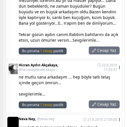
mezuniyet törenini.Bu yıl da master yapıyor... Daha
dün bebeklerdi, ne zaman büyüdüler? Bugün
büyüdü ve en büyük arkadaşım oldu.Bazen kendini
öyle kaptırıyor ki, sanki ben küçüğüm, kızım büyük.
Bana yol gösteriyor...E.. n'apim ben de dinliyorum...
Tekrar gözün aydın canım.Rabbim bahtlarını da açık
etsin, uzun ömürler versin...Sevgilerimle...
Cevap Yaz
Bu yoruma
1 cevap
yazıldı
Hicran Aydın Akçakaya,
22.6.2010
@hicranaydinakcakaya
11:55:37
ne mutlu sana arkadaşım ... hep böyle tatlı telaş
içinde geçsin ömrün...
sevgilerimle...
Cevap Yaz
Bu yoruma
1 cevap
yazıldı
Neva Ney,
@neva-ney
21.6.2010 21:05:00