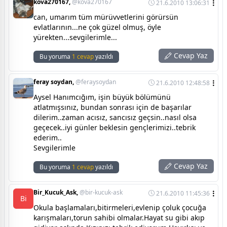
kova270167,
@kova270167
21.6.2010 13:06:31
can, umarım tüm mürüvvetlerini görürsün
evlatlarının...ne çok güzel olmuş, öyle
yürekten...sevgilerimle...
Cevap Yaz
Bu yoruma
1 cevap
yazıldı
feray soydan,
@feraysoydan
21.6.2010 12:48:58
Aysel Hanımcığım, işin büyük bölümünü
atlatmışsınız, bundan sonrası için de başarılar
dilerim..zaman acısız, sancısız geçsin..nasıl olsa
geçecek..iyi günler beklesin gençlerimizi..tebrik
ederim..
Sevgilerimle
Cevap Yaz
Bu yoruma
1 cevap
yazıldı
Bir_Kucuk_Ask,
@bir-kucuk-ask
21.6.2010 11:45:36
Bi
Okula başlamaları,bitirmeleri,evlenip çoluk çocuğa
karışmaları,torun sahibi olmalar.Hayat su gibi akıp