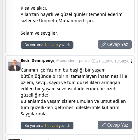
Kısa ve akıcı.
Allah'tan hayırlı ve güzel günler temenni ederim
sizler ve Ümmet-i Muhammed için.
Selam ve sevgiler.
Cevap Yaz
Bu yoruma
1 cevap
yazıldı
Bedri Demirpençe,
@bedridemirpence
21.6.2010 13:58:56
Canımın içi: Yazının bu başlığı bir yaşam
bütünlüğünde birbirini tamamlayan insan nesli ile
özlem, sevgi, saygı ve tüm güzellikleri armağan
edilen bir yaşam sevdası ifadelerinin bir özeti
güzelliğinde;
Bu anlamda yaşam sizlere umulan ve umut edilen
tüm güzellikleri getirmesi dileklerimle kutlarım.
Saygılarımla
Cevap Yaz
Bu yoruma
1 cevap
yazıldı