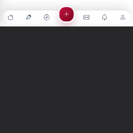
Türkiye'nin en büyük kültür sanat platformu
MENÜLER
Anasayfa
Keşfet
Şiirler
Hikayeler
Yazılar
İletiler
Forum
Nedir?
Ara