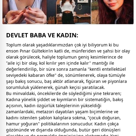
DEVLET BABA VE KADIN:
Toplum olarak yaşadıklarımızdan çok iyi biliyorum ki bu
enson Pınar Gültekin’in katli de, münferiden ve şahsi bir olay
olarak görülecek, haliyle toplumun geniş kesimlerince de
"aile içi bir olay, kol kırılır yen içinde kalır" mantığı ile
değerlendirilip, bir süre sonra
zaman
la "kentli entellektüel
seviyedeki kabaran öfke" de, sönümlenerek, olaya tümüyle
şaşı bakış sonucu, baş aktör atlanarak, figüran ve piyonlara
sorumluluk yüklenerek, günah keçisi yaratılacak.
Bu minvaldaki, öncekilerde de söylediğimi yine tekraren;
Kadına yönelik şiddet ve kıyımların bir sistematiğin, bakış
açısının,
kadın
özgürlük taleplerinin yükseldiği
zaman
lardaki, metazori dayatılan yaşam biçimlerine ve
kadın
ı istenilen şablon kalıplara sokma, "
çocuk
doğuran,
hamur yoğuran" politikalarının sonucudur. Kadın çokça
gözönünde ve dışarıda olduğunda, butür geri dönüşleri
olacaktır ve de normaldir öngürüsüne alıştırmadır. Yani,