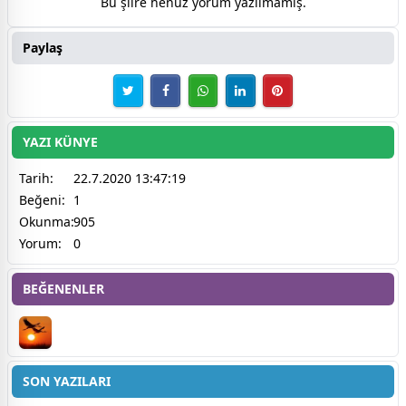
Bu şiire henüz yorum yazılmamış.
Paylaş
YAZI KÜNYE
Tarih:
22.7.2020 13:47:19
Beğeni:
1
Okunma:
905
Yorum:
0
BEĞENENLER
SON YAZILARI