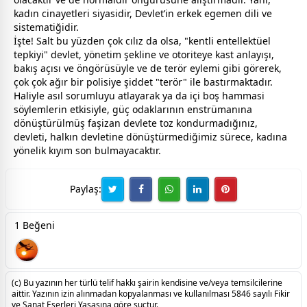
kadın
cinayetleri siyasidir, Devlet’in erkek egemen dili ve
sistematiğidir.
İşte! Salt bu yüzden çok cılız da olsa, "kentli entellektüel
tepkiyi" devlet, yönetim şekline ve otoriteye kast anlayışı,
bakış açısı ve öngörüsüyle ve de terör eylemi gibi görerek,
çok çok ağır bir polisiye şiddet "terör" ile bastırmaktadır.
Haliyle asıl sorumluyu atlayarak ya da içi boş hammasi
söylemlerin etkisiyle, güç odaklarının enstrümanına
dönüştürülmüş faşizan devlete toz kondurmadığınız,
devleti, halkın devletine dönüştürmediğimiz sürece,
kadın
a
yönelik kıyım son bulmayacaktır.
Paylaş:
1 Beğeni
(c) Bu yazının her türlü telif hakkı şairin kendisine ve/veya temsilcilerine
aittir. Yazının izin alınmadan kopyalanması ve kullanılması 5846 sayılı Fikir
ve Sanat Eserleri Yasasına göre suçtur.