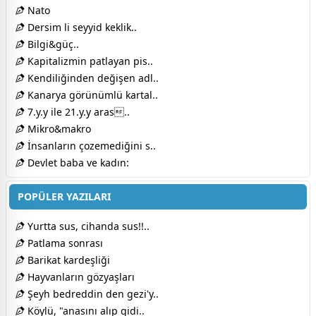
Nato
Dersim li seyyid keklik..
Bilgi&güç..
Kapitalizmin patlayan pis..
Kendiliğinden değişen adl..
Kanarya görünümlü kartal..
7.y.y ile 21.y.y aras..
Mikro&makro
İnsanların çozemediğini s..
Devlet baba ve kadın:
POPÜLER YAZILARI
Yurtta sus, cihanda sus!!..
Patlama sonrası
Barikat kardeşliği
Hayvanların gözyaşları
Şeyh bedreddin den gezi'y..
Köylü, "anasını alıp gidi..