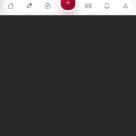
Türkiye'nin en büyük kültür sanat platformu
MENÜLER
Anasayfa
Keşfet
Şiirler
Hikayeler
Yazılar
İletiler
Forum
Nedir?
Ara
SİTE