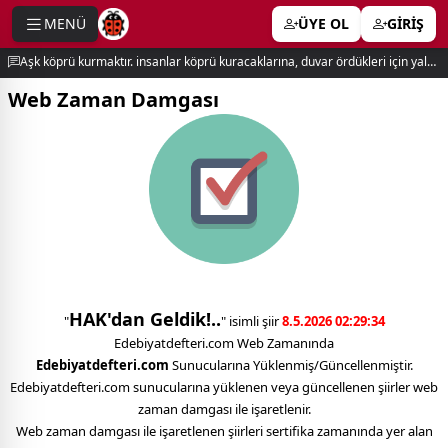
MENÜ
ÜYE OL
GİRİŞ
e menu
Aşk köprü kurmaktır. insanlar köprü kuracaklarına, duvar ördükleri için yalnız kalırlar. newton
Web Zaman Damgası
HAK'dan Geldik!..
"
" isimli şiir
8.5.2026 02:29:34
Edebiyatdefteri.com Web Zamanında
Edebiyatdefteri.com
Sunucularına Yüklenmiş/Güncellenmiştir.
Edebiyatdefteri.com sunucularına yüklenen veya güncellenen şiirler web
zaman damgası ile işaretlenir.
Web zaman damgası ile işaretlenen şiirleri sertifika zamanında yer alan