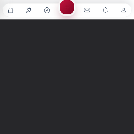
Türkiye'nin en büyük kültür sanat platformu
MENÜLER
Anasayfa
Keşfet
Şiirler
Hikayeler
Yazılar
İletiler
Forum
Nedir?
Ara
SİTE