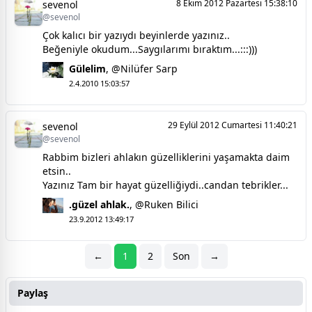
8 Ekim 2012 Pazartesi 15:38:10
sevenol
@sevenol
Çok kalıcı bir yazıydı beyinlerde yazınız..
Beğeniyle okudum...Saygılarımı bıraktım...:::)))
Gülelim
,
@Nilüfer Sarp
2.4.2010 15:03:57
29 Eylül 2012 Cumartesi 11:40:21
sevenol
@sevenol
Rabbim bizleri ahlakın güzelliklerini yaşamakta daim
etsin..
Yazınız Tam bir hayat güzelliğiydi..candan tebrikler...
.güzel ahlak.
,
@Ruken Bilici
23.9.2012 13:49:17
←
1
2
Son
→
Paylaş