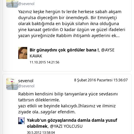
@sevenol
Yazınız keşke hergün tv lerde herkese sabah akşam
duyrulsa diyeceğim bir önemdeydi. Bir Emniyetçi
olarak baktığımda en büyük silahın ikna olduğuna
yine kanaat getirdin O kadar özgün ve güzel ifadeleri
yazan yüreğinizde Rabbim ihtişamlı ayetlerini ek...
Bir günaydını çok gördüler bana !
,
@AYSE
KAVAK
11.10.2015 14:21:56
8 Şubat 2016 Pazartesi 15:36:07
sevenol
@sevenol
Rabbim kendisini bilip tanıyanlara yüce sevdasını
tattırsın dileklerimle.
yazı etkili ve beyinde kalıcıydı.İhlasınız ve ilminiz
ziyade ola..saygılar efendim.
Yakub'un gözyaşlarında damla damla yusuf
olabilmek
,
@YAZI YOLCUSU
30.5.2012 13:58:04