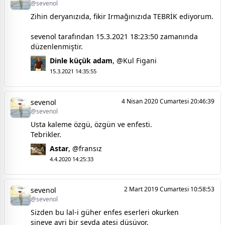
@sevenol
Zihin deryanızıda, fikir Irmağınızıda TEBRİK ediyorum.
sevenol tarafından 15.3.2021 18:23:50 zamanında
düzenlenmiştir.
Dinle küçük adam
,
@Kul Figani
15.3.2021 14:35:55
4 Nisan 2020 Cumartesi 20:46:39
sevenol
@sevenol
Usta kaleme özgü, özgün ve enfesti.
Tebrikler.
Astar
,
@fransız
4.4.2020 14:25:33
2 Mart 2019 Cumartesi 10:58:53
sevenol
@sevenol
Sizden bu lal-i güher enfes eserleri okurken
sineye ayri bir sevda ateşi düşüyor.