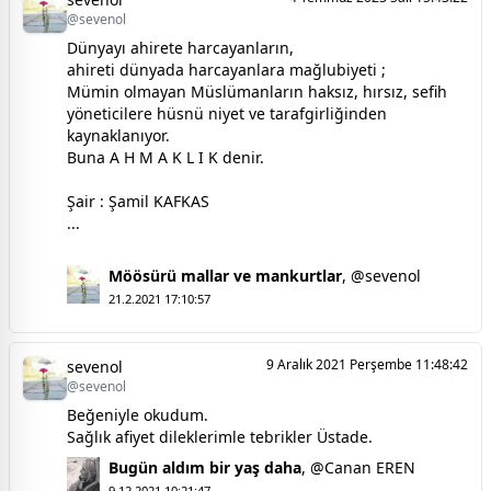
@sevenol
Dünyayı ahirete harcayanların,
ahireti dünyada harcayanlara mağlubiyeti ;
Mümin olmayan Müslümanların haksız, hırsız, sefih
yöneticilere hüsnü niyet ve tarafgirliğinden
kaynaklanıyor.
Buna A H M A K L I K denir.
Şair : Şamil KAFKAS
...
Möösürü mallar ve mankurtlar
,
@sevenol
21.2.2021 17:10:57
9 Aralık 2021 Perşembe 11:48:42
sevenol
@sevenol
Beğeniyle okudum.
Sağlık afiyet dileklerimle tebrikler Üstade.
Bugün aldım bir yaş daha
,
@Canan EREN
9.12.2021 10:21:47