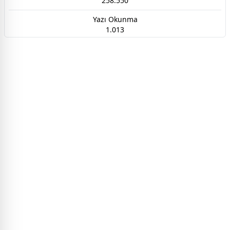
258.550
Yazı Okunma
1.013