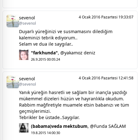
4 Ocak 2016 Pazartesi 19:33:07
sevenol
@sevenol
Duyarlı yüreğinizi ve susmamasını dilediğim
kaleminizi tebrik ediyorum..
Selam ve dua ile saygılar..
"farkhunda"
,
@yakamoz deniz
26.9.2015 00:05:24
4 Ocak 2016 Pazartesi 12:41:58
sevenol
@sevenol
Yanık yüreğin hasretli ve sağlam bir inançla yazdığı
mükemmel dizeleri hüzün ve hayranlıkla okudum.
Rabbim mağfiretiyle muamele etsin babanızı ve tüm
geçmişlerimizi.
Tebrikler be üstade..Saygılar.
(babama)veda mektubum
,
@Funda SAĞLAM
19.8.2015 14:00:30