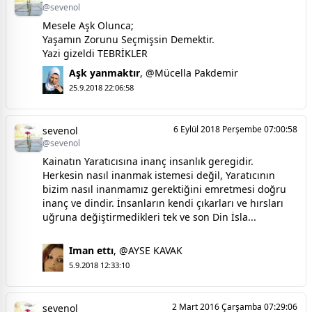
@sevenol
Mesele Aşk Olunca;
Yaşamın Zorunu Seçmişsin Demektir.
Yazi gizeldi TEBRİKLER
Aşk yanmaktır
,
@Mücella Pakdemir
25.9.2018 22:06:58
6 Eylül 2018 Perşembe 07:00:58
sevenol
@sevenol
Kainatın Yaratıcısına inanç insanlık geregidir.
Herkesin nasıl inanmak istemesi değil, Yaratıcının
bizim nasıl inanmamız gerektiğini emretmesi doğru
inanç ve dindir. İnsanların kendi çıkarları ve hırsları
uğruna değiştirmedikleri tek ve son Din İsla...
Iman ettı
,
@AYSE KAVAK
5.9.2018 12:33:10
2 Mart 2016 Çarşamba 07:29:06
sevenol