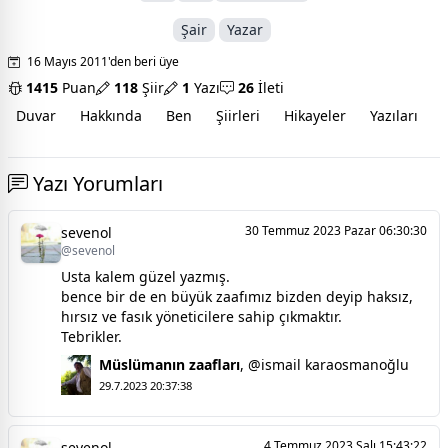
Şair
Yazar
16 Mayıs 2011'den beri üye
1415
Puan
118
Şiir
1
Yazı
26
İleti
Duvar
Hakkında
Ben
Şiirleri
Hikayeler
Yazıları
İ
Yazı Yorumları
30 Temmuz 2023 Pazar 06:30:30
sevenol
@sevenol
Usta kalem güzel yazmış.
bence bir de en büyük zaafımız bizden deyip haksız,
hırsız ve fasık yöneticilere sahip çıkmaktır.
Tebrikler.
Müslümanın zaafları
,
@ismail karaosmanoğlu
29.7.2023 20:37:38
4 Temmuz 2023 Salı 15:43:22
sevenol