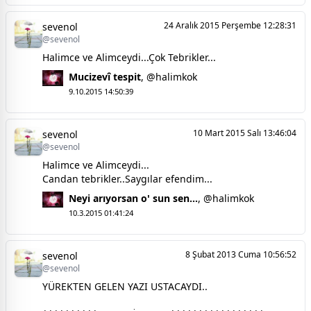
24 Aralık 2015 Perşembe 12:28:31
sevenol
@sevenol
Halimce ve Alimceydi...Çok Tebrikler...
Mucizevî tespit
,
@halimkok
9.10.2015 14:50:39
10 Mart 2015 Salı 13:46:04
sevenol
@sevenol
Halimce ve Alimceydi...
Candan tebrikler..Saygılar efendim...
Neyi arıyorsan o' sun sen...
,
@halimkok
10.3.2015 01:41:24
8 Şubat 2013 Cuma 10:56:52
sevenol
@sevenol
YÜREKTEN GELEN YAZI USTACAYDI..