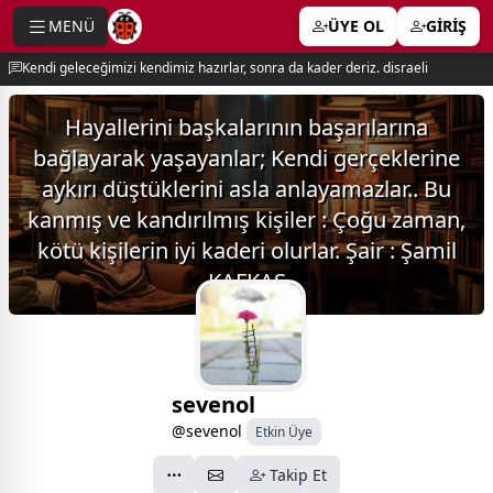
MENÜ
ÜYE OL
GİRİŞ
e menu
Kendi geleceğimizi kendimiz hazırlar, sonra da kader deriz. disraeli
Hayallerini başkalarının başarılarına
bağlayarak yaşayanlar; Kendi gerçeklerine
aykırı düştüklerini asla anlayamazlar.. Bu
kanmış ve kandırılmış kişiler : Çoğu zaman,
kötü kişilerin iyi kaderi olurlar. Şair : Şamil
KAFKAS
sevenol
@sevenol
Etkin Üye
Takip Et