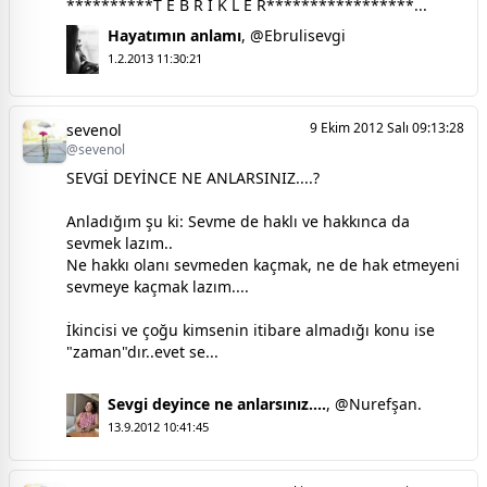
**********T E B R İ K L E R*****************...
Hayatımın anlamı
,
@Ebrulisevgi
1.2.2013 11:30:21
9 Ekim 2012 Salı 09:13:28
sevenol
@sevenol
SEVGİ DEYİNCE NE ANLARSINIZ....?
Anladığım şu ki: Sevme de haklı ve hakkınca da
sevmek lazım..
Ne hakkı olanı sevmeden kaçmak, ne de hak etmeyeni
sevmeye kaçmak lazım....
İkincisi ve çoğu kimsenin itibare almadığı konu ise
"zaman"dır..evet se...
Sevgi deyince ne anlarsınız....
,
@Nurefşan.
13.9.2012 10:41:45