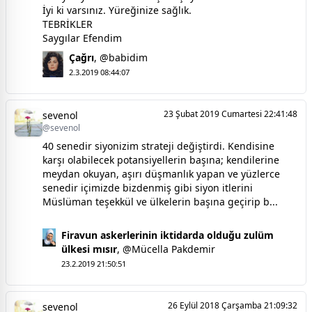
İyi ki varsınız. Yüreğinize sağlık.
TEBRİKLER
Saygılar Efendim
Çağrı
,
@babidim
2.3.2019 08:44:07
23 Şubat 2019 Cumartesi 22:41:48
sevenol
@sevenol
40 senedir siyonizim strateji değiştirdi. Kendisine
karşı olabilecek potansiyellerin başına; kendilerine
meydan okuyan, aşırı düşmanlık yapan ve yüzlerce
senedir içimizde bizdenmiş gibi siyon itlerini
Müslüman teşekkül ve ülkelerin başına geçirip b...
Firavun askerlerinin iktidarda olduğu zulüm
ülkesi mısır
,
@Mücella Pakdemir
23.2.2019 21:50:51
26 Eylül 2018 Çarşamba 21:09:32
sevenol