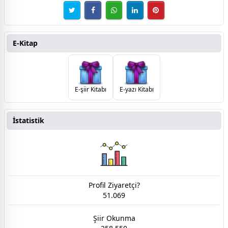
E-Kitap
E-şiir Kitabı
E-yazı Kitabı
İstatistik
Profil Ziyaretçi?
51.069
Şiir Okunma