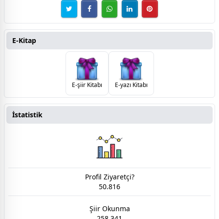
E-Kitap
E-şiir Kitabı
E-yazı Kitabı
İstatistik
Profil Ziyaretçi?
50.816
Şiir Okunma
258.341