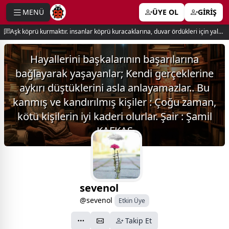
MENÜ
ÜYE OL
GİRİŞ
e menu
Aşk köprü kurmaktır. insanlar köprü kuracaklarına, duvar ördükleri için yalnız kalırlar. newton
Hayallerini başkalarının başarılarına
bağlayarak yaşayanlar; Kendi gerçeklerine
aykırı düştüklerini asla anlayamazlar.. Bu
kanmış ve kandırılmış kişiler : Çoğu zaman,
kötü kişilerin iyi kaderi olurlar. Şair : Şamil
KAFKAS
sevenol
@sevenol
Etkin Üye
Takip Et