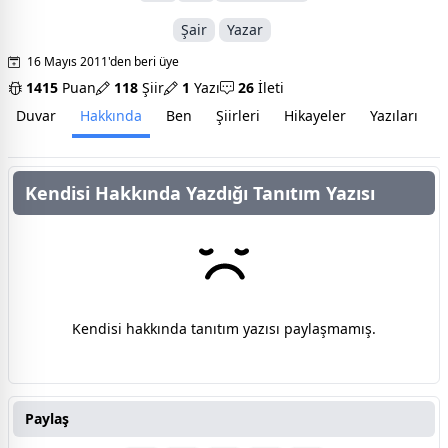
Şair
Yazar
16 Mayıs 2011'den beri üye
1415
Puan
118
Şiir
1
Yazı
26
İleti
Duvar
Hakkında
Ben
Şiirleri
Hikayeler
Yazıları
İ
Kendisi Hakkında Yazdığı Tanıtım Yazısı
Kendisi hakkında tanıtım yazısı paylaşmamış.
Paylaş