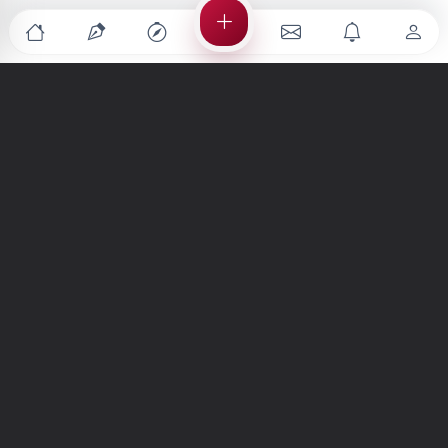
Türkiye'nin en büyük kültür sanat platformu
MENÜLER
Anasayfa
Keşfet
Şiirler
Hikayeler
Yazılar
İletiler
Forum
Nedir?
Ara
SİTE