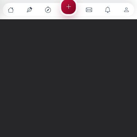
Türkiye'nin en büyük kültür sanat platformu
MENÜLER
Anasayfa
Keşfet
Şiirler
Hikayeler
Yazılar
İletiler
Forum
Nedir?
Ara
SİTE