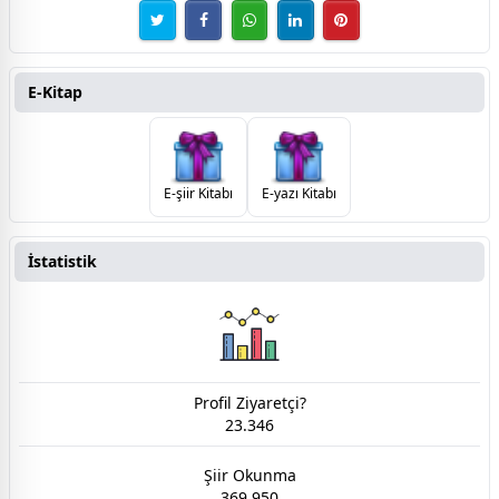
E-Kitap
E-şiir Kitabı
E-yazı Kitabı
İstatistik
Profil Ziyaretçi?
23.346
Şiir Okunma
369.950