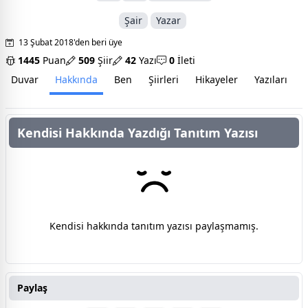
Şair
Yazar
13 Şubat 2018'den beri üye
1445
Puan
509
Şiir
42
Yazı
0
İleti
Duvar
Hakkında
Ben
Şiirleri
Hikayeler
Yazıları
İ
Kendisi Hakkında Yazdığı Tanıtım Yazısı
Kendisi hakkında tanıtım yazısı paylaşmamış.
Paylaş