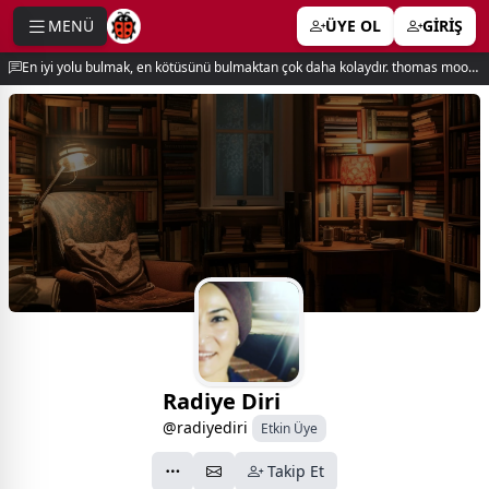
MENÜ
ÜYE OL
GİRİŞ
e menu
En iyi yolu bulmak, en kötüsünü bulmaktan çok daha kolaydır. thomas moore
Radiye Diri
@radiyediri
Etkin Üye
Takip Et