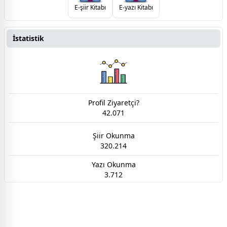
E-şiir Kitabı
E-yazı Kitabı
İstatistik
Profil Ziyaretçi?
42.071
Şiir Okunma
320.214
Yazı Okunma
3.712