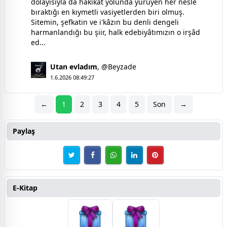
dolayısıyla da hakîkat yolunda yürüyen her nesle
bıraktığı en kıymetli vasiyetlerden biri olmuş.
Sitemin, şefkatin ve i'kâzın bu denli dengeli
harmanlandığı bu şiir, halk edebiyâtımızın o irşâd
ed...
Utan evladım
,
@Beyzade
1.6.2026 08:49:27
←
1
2
3
4
5
Son
→
Paylaş
E-Kitap