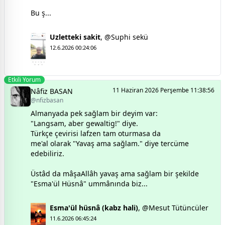
Bu ş...
Uzletteki sakit
,
@Suphi sekü
12.6.2026 00:24:06
Etkili Yorum
11 Haziran 2026 Perşembe 11:38:56
Nâfiz BASAN
@nfizbasan
Almanyada pek sağlam bir deyim var:
"Langsam, aber gewaltig!" diye.
Türkçe çevirisi lafzen tam oturmasa da
me'al olarak "Yavaş ama sağlam." diye tercüme
edebiliriz.
Üstâd da mâşaAllâh yavaş ama sağlam bir şekilde
"Esma'ül Hüsnâ" ummânında biz...
Esma'ül hüsnâ (kabz hali)
,
@Mesut Tütüncüler
11.6.2026 06:45:24