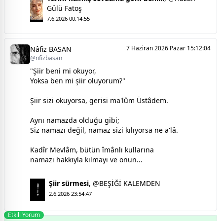
Gülü Fatoş
7.6.2026 00:14:55
7 Haziran 2026 Pazar 15:12:04
Nâfiz BASAN
@nfizbasan
"Şiir beni mi okuyor,
Yoksa ben mi şiir oluyorum?"
Şiir sizi okuyorsa, gerisi ma'lûm Üstâdem.
Aynı namazda olduğu gibi;
Siz namazı değil, namaz sizi kılıyorsa ne a'lâ.
Kadîr Mevlâm, bütün îmânlı kullarına
namazı hakkıyla kılmayı ve onun...
Şiir sürmesi
,
@BEŞİĞİ KALEMDEN
2.6.2026 23:54:47
Etkili Yorum