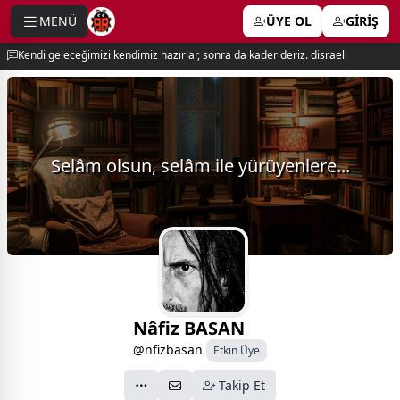
MENÜ
ÜYE OL
GİRİŞ
e menu
Kendi geleceğimizi kendimiz hazırlar, sonra da kader deriz. disraeli
Selâm olsun, selâm ile yürüyenlere...
Nâfiz BASAN
@nfizbasan
Etkin Üye
Takip Et