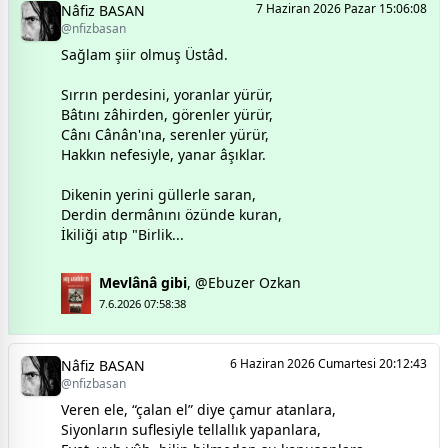
7 Haziran 2026 Pazar 15:06:08
Nâfiz BASAN
@nfizbasan
Sağlam şiir olmuş Üstâd.
Sırrın perdesini, yoranlar yürür,
Bâtını zâhirden, görenler yürür,
Cânı Cânân'ına, serenler yürür,
Hakkın nefesiyle, yanar âşıklar.
Dikenin yerini güllerle saran,
Derdin dermânını özünde kuran,
İkiliği atıp "Birlik...
Mevlânâ gibi
,
@Ebuzer Ozkan
7.6.2026 07:58:38
6 Haziran 2026 Cumartesi 20:12:43
Nâfiz BASAN
@nfizbasan
Veren ele, “çalan el” diye çamur atanlara,
Siyonların suflesiyle tellallık yapanlara,