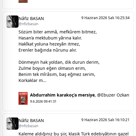
9 Haziran 2026 Salı 16:25:34
Nâfiz BASAN
@nfizbasan
Sözüm biter ammâ, mefkûrem bitmez,
Hasan’a mektubum yârına kalır.
Hakîkat yoluna hezeyân itmez,
Erenler bağında nûrunu alır.
Dönmeyin hak yoldan, dik durun derim,
Zulme boyun eğen olmasın erim,
Benim tek mîrâsım, baş eğmez serim,
Korkaklar m...
Abdurrahim karakoç’a mersiye
,
@Ebuzer Ozkan
9.6.2026 09:41:31
9 Haziran 2026 Salı 16:10:21
Nâfiz BASAN
@nfizbasan
Kaleme aldığınız bu şiir, klasik Türk edebiyâtının gazel