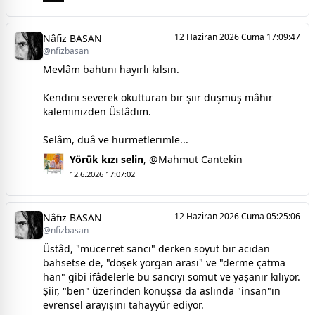
12 Haziran 2026 Cuma 17:09:47
Nâfiz BASAN
@nfizbasan
Mevlâm bahtını hayırlı kılsın.
Kendini severek okutturan bir şiir düşmüş mâhir
kaleminizden Üstâdım.
Selâm, duâ ve hürmetlerimle...
Yörük kızı selin
,
@Mahmut Cantekin
12.6.2026 17:07:02
12 Haziran 2026 Cuma 05:25:06
Nâfiz BASAN
@nfizbasan
Üstâd, "mücerret sancı" derken soyut bir acıdan
bahsetse de, "döşek yorgan arası" ve "derme çatma
han" gibi ifâdelerle bu sancıyı somut ve yaşanır kılıyor.
Şiir, "ben" üzerinden konuşsa da aslında "insan"ın
evrensel arayışını tahayyür ediyor.