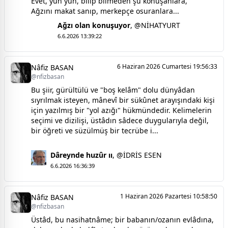
Evet, yuh yûh, bilip bilmeden şu konuşanlara,
Ağzını makat sanıp, merkepçe osuranlara...
Ağzı olan konuşuyor
,
@NİHATYURT
Nİ
6.6.2026 13:39:22
6 Haziran 2026 Cumartesi 19:56:33
Nâfiz BASAN
@nfizbasan
Bu şiir, gürültülü ve "boş kelâm" dolu dünyâdan
sıyrılmak isteyen, mânevî bir sükûnet arayışındaki kişi
için yazılmış bir "yol azığı" hükmündedir. Kelimelerin
seçimi ve dizilişi, üstâdın sâdece duygularıyla değil,
bir öğreti ve süzülmüş bir tecrübe i...
Dâreynde huzûr ıı
,
@İDRİS ESEN
6.6.2026 16:36:39
1 Haziran 2026 Pazartesi 10:58:50
Nâfiz BASAN
@nfizbasan
Üstâd, bu nasihatnâme; bir babanın/ozanın evlâdına,