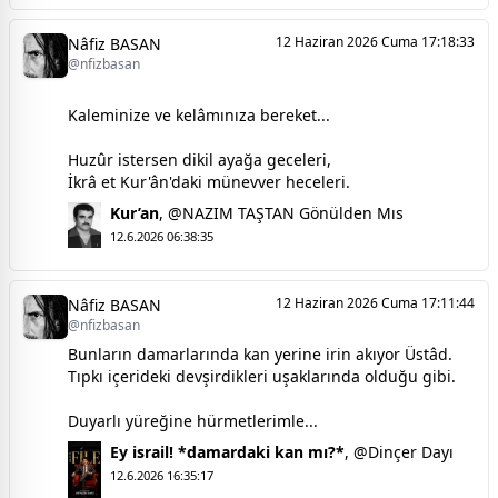
12 Haziran 2026 Cuma 17:18:33
Nâfiz BASAN
@nfizbasan
Kaleminize ve kelâmınıza bereket...
Huzûr istersen dikil ayağa geceleri,
İkrâ et Kur'ân'daki münevver heceleri.
Kur’an
,
@NAZIM TAŞTAN Gönülden Mıs
12.6.2026 06:38:35
12 Haziran 2026 Cuma 17:11:44
Nâfiz BASAN
@nfizbasan
Bunların damarlarında kan yerine irin akıyor Üstâd.
Tıpkı içerideki devşirdikleri uşaklarında olduğu gibi.
Duyarlı yüreğine hürmetlerimle...
Ey israil! *damardaki kan mı?*
,
@Dinçer Dayı
12.6.2026 16:35:17