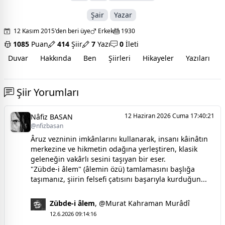
Şair
Yazar
12 Kasım 2015'den beri üye
Erkek
1930
1085
Puan
414
Şiir
7
Yazı
0
İleti
Duvar
Hakkında
Ben
Şiirleri
Hikayeler
Yazıları
İ
Şiir Yorumları
12 Haziran 2026 Cuma 17:40:21
Nâfiz BASAN
@nfizbasan
Âruz vezninin imkânlarını kullanarak, insanı kâinâtın
merkezine ve hikmetin odağına yerleştiren, klasik
geleneğin vakârlı sesini taşıyan bir eser.
"Zübde-i âlem" (âlemin özü) tamlamasını başlığa
taşımanız, şiirin felsefi çatısını başarıyla kurduğun...
Zübde-i âlem
,
@Murat Kahraman Murâdî
12.6.2026 09:14:16