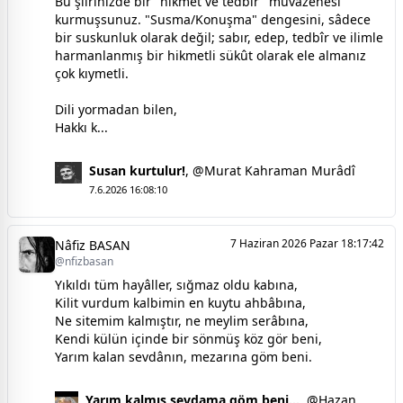
Bu şiirinizde bir "hikmet ve tedbir" muvâzenesi
kurmuşsunuz. "Susma/Konuşma" dengesini, sâdece
bir suskunluk olarak değil; sabır, edep, tedbîr ve ilimle
harmanlanmış bir hikmetli sükût olarak ele almanız
çok kıymetli.
Dili yormadan bilen,
Hakkı k...
Susan kurtulur!
,
@Murat Kahraman Murâdî
7.6.2026 16:08:10
7 Haziran 2026 Pazar 18:17:42
Nâfiz BASAN
@nfizbasan
Yıkıldı tüm hayâller, sığmaz oldu kabına,
Kilit vurdum kalbimin en kuytu ahbâbına,
Ne sitemim kalmıştır, ne meylim serâbına,
Kendi külün içinde bir sönmüş köz gör beni,
Yarım kalan sevdânın, mezarına göm beni.
Yarım kalmış sevdama göm beni...
,
@Hazan