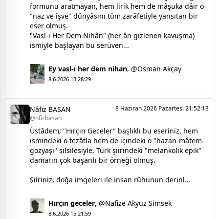
formunu aratmayan, hem lirik hem de mâşuka dâir o
"naz ve işve" dünyâsını tüm zarâfetiyle yansıtan bir
eser olmuş.
"Vasl-ı Her Dem Nihân" (her ân gizlenen kavuşma)
ismiyle başlayan bu serüven...
Ey vasl-ı her dem nihan
,
@Osman Akçay
8.6.2026 13:28:29
8 Haziran 2026 Pazartesi 21:52:13
Nâfiz BASAN
@nfizbasan
Üstâdem; "Hırçın Geceler" başlıklı bu eseriniz, hem
ismindeki o tezâtla hem de içindeki o "hazan-mâtem-
gözyaşı" silsilesiyle, Türk şiirindeki "melankolik epik"
damarın çok başarılı bir örneği olmuş.
Şiiriniz, doğa imgeleri ile insan rûhunun derinl...
Hırçın geceler
,
@Nafize Akyuz Simsek
8.6.2026 15:21:59