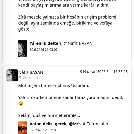
kendi paylaşımlarıma ara verme karârı aldım.
Zîrâ mesele yalnızca bir hesâbın erişim problemi
değil; aynı zamânda emeğe, birikime ve vefâya
göste...
Yârenlik defteri
,
@Nâfiz BASAN
10.6.2026 21:03:07
9 Haziran 2026 Salı 16:33:28
Nâfiz BASAN
@nfizbasan
Muhteşem bir eser olmuş Üstâdım.
Yalnız okurken bitene kadar biraz yorulmadım değil.
😉
Selâm, duâ ve hürmetlerimle...
Vatan delisi gerek
,
@Mesut Tütüncüler
8.6.2026 12:35:19