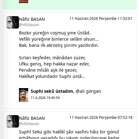
11 Haziran 2026 Perşembe 11:32:01
Nâfiz BASAN
@nfizbasan
Bozkır yüreğin coşmuş yine Üstâd.
Vefâlı yüreğine binlerce selâm olsun...
Bak, bana ilk akrostiş şiirimi yazdırdın.
Sırları keşfeder, mânâdan süzer,
Ufku geniş, hep hakka nazar eder,
Pervâne mîsâli aşk ile gezer,
Hakîkat yolundadır Suphi üstâ...
Suphi sekû üstadım
,
@ali görgan
11.6.2026 10:45:59
11 Haziran 2026 Perşembe 07:52:18
Nâfiz BASAN
@nfizbasan
Suphî Sekü gibi hakîkî şâir vasfını hâiz bir gönül
erbâbının yaşadığı bu sıkıntı giderilinceye kadar,