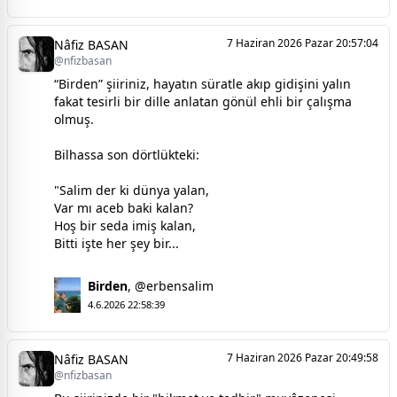
7 Haziran 2026 Pazar 20:57:04
Nâfiz BASAN
@nfizbasan
“Birden” şiiriniz, hayatın süratle akıp gidişini yalın
fakat tesirli bir dille anlatan gönül ehli bir çalışma
olmuş.
Bilhassa son dörtlükteki:
"Salim der ki dünya yalan,
Var mı aceb baki kalan?
Hoş bir seda imiş kalan,
Bitti işte her şey bir...
Birden
,
@erbensalim
4.6.2026 22:58:39
7 Haziran 2026 Pazar 20:49:58
Nâfiz BASAN
@nfizbasan