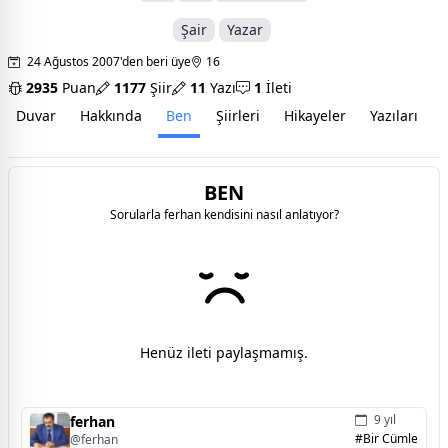
Şair
Yazar
24 Ağustos 2007'den beri üye
16
2935
Puan
1177
Şiir
11
Yazı
1
İleti
Duvar
Hakkında
Ben
Şiirleri
Hikayeler
Yazıları
İ
BEN
Sorularla ferhan kendisini nasıl anlatıyor?
Henüz ileti paylaşmamış.
9 yıl
ferhan
#Bir Cümle
@ferhan