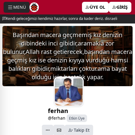
MENÜ
ÜYE OL
GİRİŞ
e menu
Kendi geleceğimizi kendimiz hazırlar, sonra da kader deriz. disraeli
Başından macera geçmemiş kız denizin
dibindeki inci gibidir,aramakla zor
bulunur,Allah rast getierecek,başından macera
geçmiş kız ise denizin kıyıya vurduğu hamsi
balıkları gibidir,miktarları çoktur.ama bayat
olduğu için hastalık yapar.
ferhan
@ferhan
Etkin Üye
Takip Et