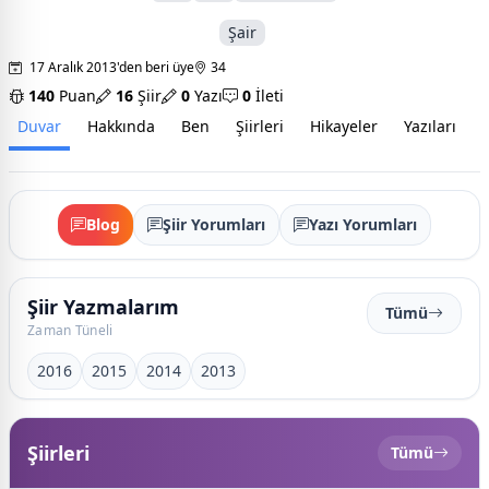
Şair
17 Aralık 2013'den beri üye
34
140
Puan
16
Şiir
0
Yazı
0
İleti
Duvar
Hakkında
Ben
Şiirleri
Hikayeler
Yazıları
İ
Blog
Şiir Yorumları
Yazı Yorumları
Şiir Yazmalarım
Tümü
Zaman Tüneli
2016
2015
2014
2013
Şiirleri
Tümü