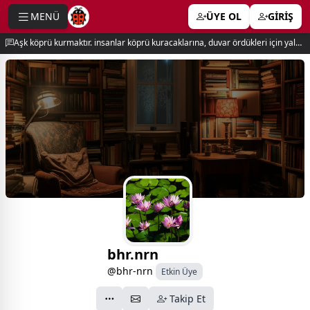
MENÜ
ÜYE OL
GİRİŞ
e menu
Aşk köprü kurmaktır. insanlar köprü kuracaklarına, duvar ördükleri için yalnız kalırlar. newton
bhr.nrn
@bhr-nrn
Etkin Üye
Takip Et