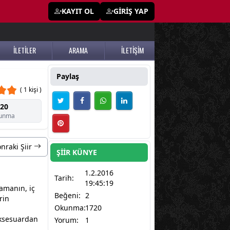
KAYIT OL
GİRİŞ YAP
İLETİLER
ARAMA
İLETİŞİM
Paylaş
( 1 kişi )
20
unma
nraki Şiir
ŞİİR KÜNYE
1.2.2016
Tarih:
19:45:19
aman
ın, iç
Beğeni:
2
rin
Okunma:
1720
aksesuardan
Yorum:
1