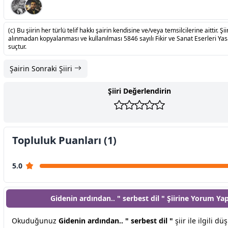
(c) Bu şiirin her türlü telif hakkı şairin kendisine ve/veya temsilcilerine aittir. Şiir
alınmadan kopyalanması ve kullanılması 5846 sayılı Fikir ve Sanat Eserleri Ya
suçtur.
Şairin Sonraki Şiiri
Şiiri Değerlendirin
Topluluk Puanları (1)
5.0
Gidenin ardından.. " serbest dil " Şiirine
Yorum Ya
Okuduğunuz
Gidenin ardından.. " serbest dil "
şiir ile ilgili dü