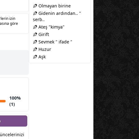
Olmayan birine
Gidenin ardından.. "
lerin izin
serb..
sasına göre
Ateş "kimya"
Girift
Sevmek " ifade "
Huzur
Aşk
100%
(1)
p
şüncelerinizi