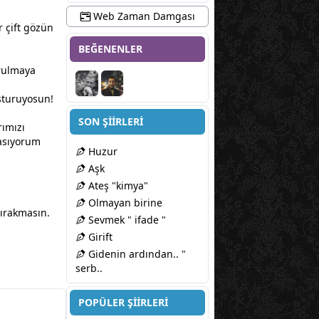
Web Zaman Damgası
r çift gözün
BEĞENENLER
urulmaya
şturuyosun!
SON ŞİİRLERİ
rımızı
basıyorum
Huzur
Aşk
Ateş "kimya"
Olmayan birine
ırakmasın.
Sevmek " ifade "
Girift
Gidenin ardından.. "
serb..
POPÜLER ŞİİRLERİ