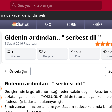
nra da kader deriz. disraeli
KİTAPLAR
AKIŞ
FORUM
NEDİR?
Gidenin ardından.. " serbest dil "
1 Şubat 2016 Pazartesi
1
2
5,0
17
Yorum
Beğeni
Puan
Ok
Önceki Şiir
So
Gidenin ardından.. " serbest dil "
Gidişlerinde ki gürültünün, sağır eden
vakit
indeyim.. Arsız bir
z
sızlatan yanısın sen.. "YOKLUĞUN" dil de tutunamayan kelimele
ifadesizliği kadar anlatılamıyor işte.
Şimdi
zaman
ın hiç bir anlamı yok! Saatim sadece kolumda bir 
b
aşk
a hiç bir boka yaramıyor.