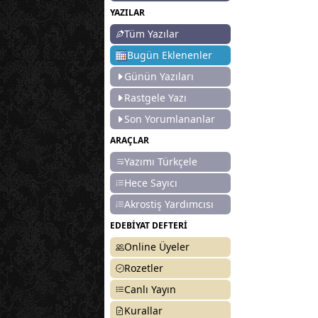
YAZILAR
Tüm Yazılar
Bugün Eklenenler
Günün Yazıları
Rastgele Yazı
Son Yorumlananlar
ARAÇLAR
Yazımı Türkçele
Hece Sayıcı
Akrostiş Yardımcısı
EDEBİYAT DEFTERİ
Online Üyeler
Rozetler
Canlı Yayın
Kurallar