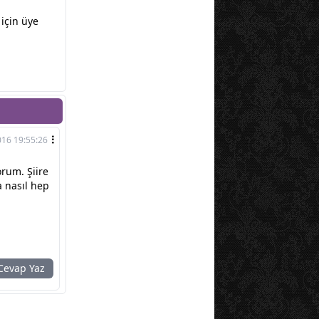
için üye
016 19:55:26
orum. Şiire
a nasıl hep
evap Yaz