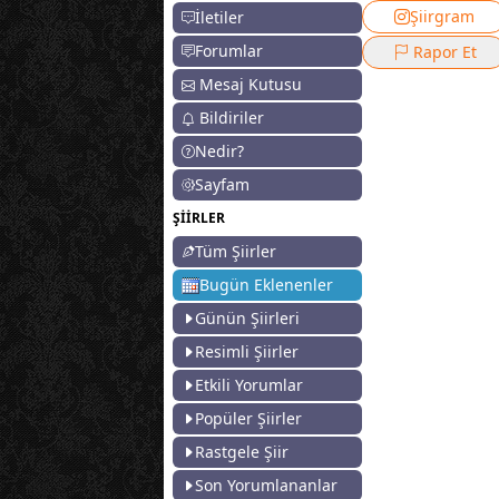
Şiirgram
İletiler
Forumlar
Rapor Et
Mesaj Kutusu
Bildiriler
Nedir?
Sayfam
ŞİİRLER
Tüm Şiirler
Bugün Eklenenler
Günün Şiirleri
Resimli Şiirler
Etkili Yorumlar
Popüler Şiirler
Rastgele Şiir
Son Yorumlananlar