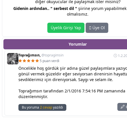
diğer okuyucular ile paylaşmak ister misiniz?
Gidenin ardından.. " serbest dil "
şiirine yorum yapabilmek 
olmalısınız.
Üyelik Girişi Yap
Üye Ol
Yorumlar
Toprağımsın,
@topragimsin
1.2.2
5 puan verdi
Öncelikle hoş gördük şiir adına güzel paylaşımlara yazıy
gönül vermek güzeldir eğer seviyorsan direnirsin hayatt
sevdiklerimiz için direniyorsak. Saygı ve selam ile.
Toprağımsın tarafından 2/1/2016 7:54:16 PM zamanında
düzenlenmiştir.
C
Bu yoruma
2 cevap
yazıldı