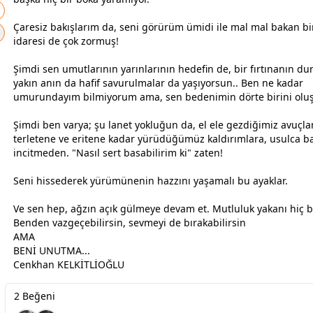
Çaresiz bakışlarım da, seni görürüm ümidi ile mal mal bakan bi
idaresi de çok zormuş!
Şimdi sen umutlarının yarınlarının hedefin de, bir fırtınanın d
yakın anın da hafif savurulmalar da yaşıyorsun.. Ben ne kadar
umurundayım bilmiyorum ama, sen bedenimin dörte birini olu
Şimdi ben varya; şu lanet yokluğun da, el ele gezdiğimiz avuçla
terletene ve eritene kadar yürüdüğümüz kaldırımlara, usulca 
incitmeden. "Nasıl sert basabilirim ki" zaten!
Seni hissederek yürümünenin hazzını yaşamalı bu ayaklar.
Ve sen hep, ağzın açık
gül
meye devam et. Mutluluk yakanı hiç b
Benden vazgeçebilirsin, sevmeyi de bırakabilirsin
AMA
BENİ UNUTMA...
Cenkhan KELKİTLİOĞLU
2 Beğeni