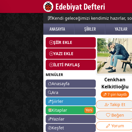
e menu
Kendi geleceğimizi kendimiz hazırlar, so
ANASAYFA
ŞİİRLER
YAZILAR
ŞİİR EKLE
YAZI EKLE
İLETİ PAYLAŞ
MENÜLER
Cenkhan
Anasayfa
Kelkitlioğlu
Ara
7 şiiri kayıtlı
Şiirler
Takip Et
Kitaplar
Yeni
Beğen
Yazılar
Yorum
Keşfet