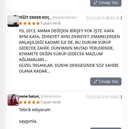
Cevap Yaz
YİĞİT ENDER KOÇ ,
@yigitenderkoc
3.2.2013 08:32:16
5 puan verdi
YIL 2013, AMMA DEĞİŞEN BİRŞEY YOK İŞTE. KAFA
AYNI KAFA, ZİHNİYET AYNI ZİHNİYET. EMARELERDEN
ANLAŞILDIĞI KADARI İLE DE, BU DURUM SÜRÜP
GİDECEK ZAHİR. DÜNYANIN MUTAD YERLERİNDE,
KIYAMETE DEĞİN SÜRÜP GİDECEK MAZLUM
AĞLAMALARI...
GÜZEL İNSANLAR, DÜNYA DENGESİNDE SÖZ SAHİBİ
OLANA KADAR...
Cevap Yaz
nene hatun,
@nenehatun
3.2.2013 01:10:02
5 puan verdi
Tebrik ediyorum
saygımla.