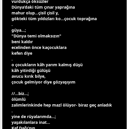
vurdukça öksüzler
Dünya’daki tüm çınar yaprağına
mahur olup…çisil çisil y,
gökteki tüm
yıldız
ları ko...
çocuk
toprağına
.
güya…;
"Dünya temi olmaksızın"
beni kaldır
ecelinden önce ka
çocuk
lara
kefen diye
.
o
çocuk
ların kâh yarım kalmış düşü
kâh yitirdiği
gül
üşü
avucu kırık bilye,
çocuk
gelmiyor diye
gözyaşı
yım
//…biz…;
ölüm
lü
zalimlerinkinde hep mazl ölüyor- biraz geç anladık
.
yine de rüyalarımda…;
yaşakılanlara inat…
Kaf Dağı’nın