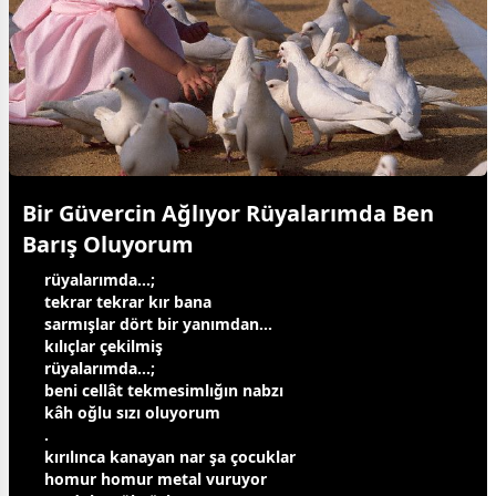
Bir Güvercin Ağlıyor Rüyalarımda Ben
Barış Oluyorum
rüyalarımda…;
tekrar tekrar kır bana
sarmışlar dört bir yanımdan...
kılıçlar çekilmiş
rüyalarımda…;
beni cellât tekmesimlığın nabzı
kâh oğlu sızı oluyorum
.
kırılınca kanayan nar şa
çocuk
lar
homur homur metal vuruyor