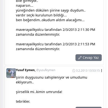
bile girmiyor..
naparsın...
yüreğinden dökülen şiirine saygı duydum..
vardır seçki kurulunun bildiği...
ben beğendim..okudum aldım alacağımı...
maverayailkyolcu tarafından 2/3/2013 2:11:30 PM
zamanında düzenlenmiştir.
maverayailkyolcu tarafından 2/3/2013 2:11:53 PM
zamanında düzenlenmiştir.
Cevap Yaz
Yusuf Eymen,
@yusufeymen
3.2.2013 13:53:15
şiirin duygusunu sahipleniyor ve umudumu
ekliyorum..
şiirsellik mi..kimin umrunda!
tebrikler.