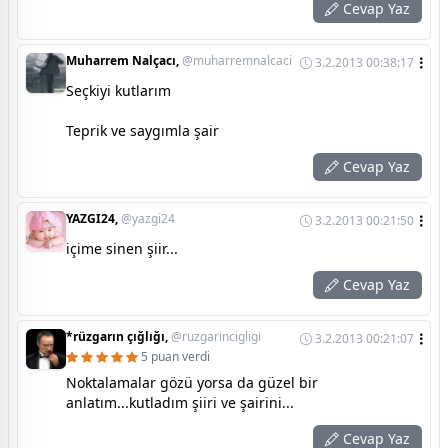
Cevap Yaz
Muharrem Nalçacı,
@muharremnalcaci
3.2.2013 00:38:17
Seçkiyi kutlarım
Teprik ve saygımla şair
Cevap Yaz
YAZGI24,
@yazgi24
3.2.2013 00:21:50
içime sinen şiir...
Cevap Yaz
*rüzgarın çığlığı,
@ruzgarincigligi
3.2.2013 00:21:07
5 puan verdi
Noktalamalar gözü yorsa da güzel bir
anlatım...kutladım şiiri ve şairini...
Cevap Yaz