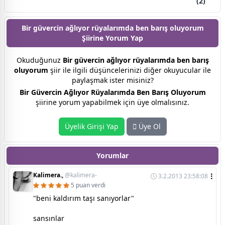
(2)
Bir güvercin ağlıyor rüyalarımda ben barış oluyorum
Şiirine
Yorum Yap
Okuduğunuz
Bir güvercin ağlıyor rüyalarımda ben barış
oluyorum
şiir ile ilgili düşüncelerinizi diğer okuyucular ile
paylaşmak ister misiniz?
Bir Güvercin Ağlıyor Rüyalarımda Ben Barış Oluyorum
şiirine yorum yapabilmek için üye olmalısınız.
Üyelik Girişi Yap
Üye Ol
Yorumlar
Kalimera.,
@kalimera-
3.2.2013 23:58:08
5 puan verdi
"beni kaldırım taşı sanıyorlar"
sansınlar