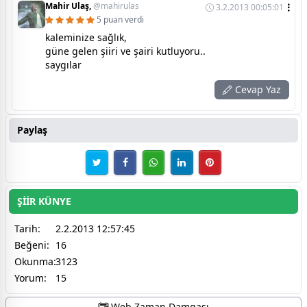
Mahir Ulaş,
@mahirulas
3.2.2013 00:05:01
5 puan verdi
kaleminize sağlık,
güne gelen şiiri ve şairi kutluyoru..
saygılar
Cevap Yaz
Paylaş
ŞİİR KÜNYE
Tarih:
2.2.2013 12:57:45
Beğeni:
16
Okunma:
3123
Yorum:
15
Web Zaman Damgası