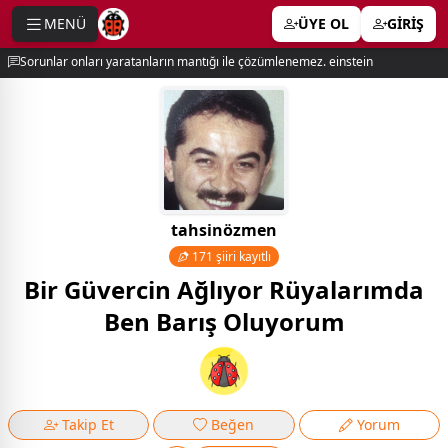
MENÜ
ÜYE OL
GİRİŞ
e menu
Sorunlar onları yaratanların mantığı ile çözümlenemez. einstein
tahsinözmen
171 şiiri kayıtlı
Bir Güvercin Ağlıyor Rüyalarımda
Ben Barış Oluyorum
Takip Et
Beğen
Yorum