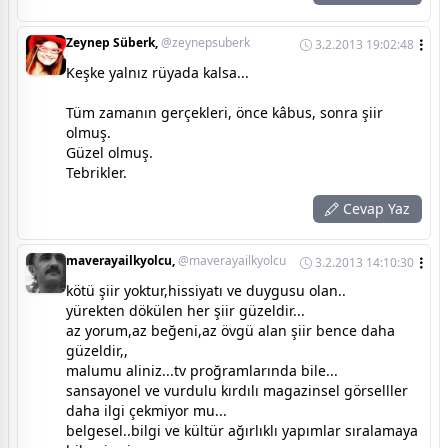
Zeynep Süberk,
@zeynepsuberk
3.2.2013 19:02:48
Keşke yalnız rüyada kalsa...
Tüm zamanın gerçekleri, önce kâbus, sonra şiir
olmuş.
Güzel olmuş.
Tebrikler.
Cevap Yaz
maverayailkyolcu,
@maverayailkyolcu
3.2.2013 14:10:30
kötü şiir yoktur,hissiyatı ve duygusu olan..
yürekten dökülen her şiir güzeldir...
az yorum,az beğeni,az övgü alan şiir bence daha
güzeldir,,
malumu aliniz...tv proğramlarında bile...
sansayonel ve vurdulu kırdılı magazinsel görselller
daha ilgi çekmiyor mu...
belgesel..bilgi ve kültür ağırlıklı yapımlar sıralamaya