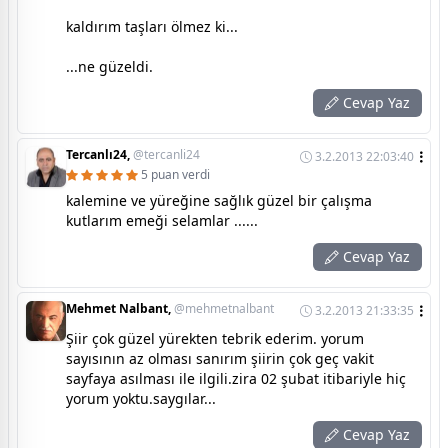
kaldırım taşları ölmez ki...
...ne güzeldi.
Cevap Yaz
Tercanlı24,
@tercanli24
3.2.2013 22:03:40
5 puan verdi
kalemine ve yüreğine sağlık güzel bir çalışma
kutlarım emeği selamlar ......
Cevap Yaz
Mehmet Nalbant,
@mehmetnalbant
3.2.2013 21:33:35
Şiir çok güzel yürekten tebrik ederim. yorum
sayısının az olması sanırım şiirin çok geç vakit
sayfaya asılması ile ilgili.zira 02 şubat itibariyle hiç
yorum yoktu.saygılar...
Cevap Yaz