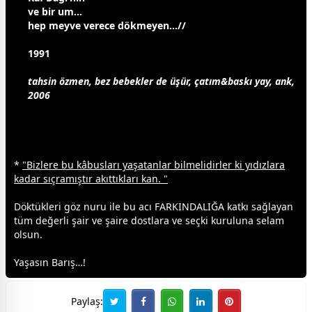
ve bir um…
hep meyve verece dökmeyen…//
1991
tahsin özmen, bez
bebek
ler de üşür, çatım&baskı yay, ank,
2006
*
"Bizlere bu kâbusları yaşatanlar bilmelidirler ki yıdızlara
kadar sıçramıştır akıttıkları kan. "
Döktükleri göz nuru ile bu acı FARKINDALIĞA katkı sağlayan
tüm değerli şair ve şaire
dost
lara ve seçki kuruluna selam
olsun.
Yaşasın Barış…!
Paylaş: