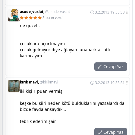
asude_vuslat,
@asude-vuslat
3.2.2013 19:58:33
5 puan verdi
ne güzel :
çocuklara uçurtmayım
çocuk gelmiyor diye ağlayan lunaparkta…atlı
karıncayım
Cevap Yaz
kırık mavi,
@kirikmavi
3.2.2013 19:33:31
iki kişi 1 puan vermiş
keşke bu şiiri neden kötü bulduklarını yazsalardı da
bizde faydalansaydık...
tebrik ederim şair.
Cevap Yaz