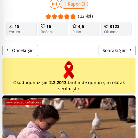
Rapor Et
( 22 kişi )
15
16
4,6
3123
Yorum
Beğeni
Puan
Okunma
Önceki Şiir
Sonraki Şiir
Okuduğunuz şiir
2.2.2013
tarihinde günün şiiri olarak
seçilmiştir.