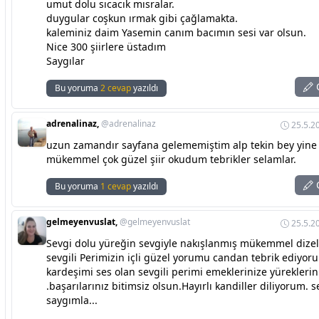
umut dolu sıcacık mısralar.
duygular coşkun ırmak gibi çağlamakta.
kaleminiz daim Yasemin canım bacımın sesi var olsun.
Nice 300 şiirlere üstadım
Saygılar
C
Bu yoruma
2 cevap
yazıldı
adrenalinaz,
@adrenalinaz
25.5.2
uzun zamandır sayfana gelememiştim alp tekin bey yine
mükemmel çok güzel şiir okudum tebrikler selamlar.
C
Bu yoruma
1 cevap
yazıldı
gelmeyenvuslat,
@gelmeyenvuslat
25.5.2
Sevgi dolu yüreğin sevgiyle nakışlanmış mükemmel dizel
sevgili Perimizin içli güzel yorumu candan tebrik ediyor
kardeşimi ses olan sevgili perimi emeklerinize yüreklerin
.başarılarınız bitimsiz olsun.Hayırlı kandiller diliyorum. 
saygımla...