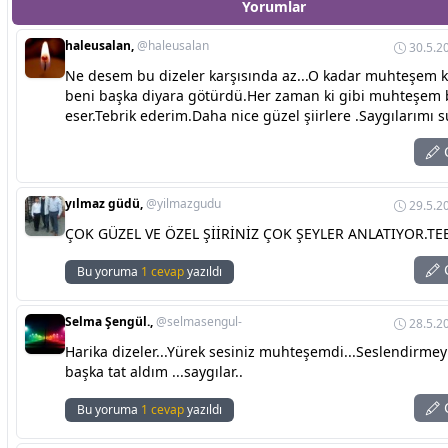
Yorumlar
haleusalan,
@haleusalan
30.5.2
Ne desem bu dizeler karşısında az...O kadar muhteşem ki
beni başka diyara götürdü.Her zaman ki gibi muhteşem 
eser.Tebrik ederim.Daha nice güzel şiirlere .Saygılarımı
C
yılmaz güdü,
@yilmazgudu
29.5.2
ÇOK GÜZEL VE ÖZEL ŞİİRİNİZ ÇOK ŞEYLER ANLATIYOR.TE
C
Bu yoruma
1 cevap
yazıldı
Selma Şengül.,
@selmasengul-
28.5.2
Harika dizeler...Yürek sesiniz muhteşemdi...Seslendirmey
başka tat aldım ...saygılar..
C
Bu yoruma
1 cevap
yazıldı