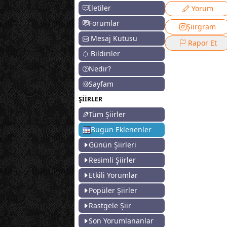
İletiler
Yorum
Forumlar
Şiirgram
Mesaj Kutusu
Rapor Et
Bildiriler
Nedir?
Sayfam
ŞİİRLER
Tüm Şiirler
Bugün Eklenenler
Günün Şiirleri
Resimli Şiirler
Etkili Yorumlar
Popüler Şiirler
Rastgele Şiir
Son Yorumlananlar