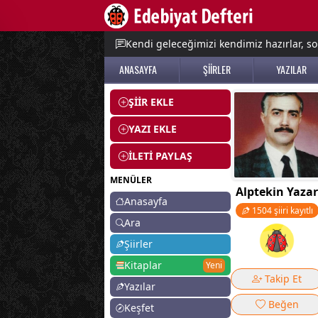
e menu
Kendi geleceğimizi kendimiz hazırlar, so
ANASAYFA
ŞİİRLER
YAZILAR
ŞİİR EKLE
YAZI EKLE
İLETİ PAYLAŞ
MENÜLER
Alptekin Yazar
Anasayfa
1504 şiiri kayıtlı
Ara
Şiirler
Kitaplar
Yeni
Takip Et
Yazılar
Beğen
Keşfet