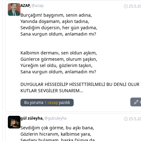
AZAP,
@azap
25.5.2
Burçağım! baygınım, senin adına,
Yanında doyamam, aşkın tadına,
Sevdiğim düşersin, her gün yadıma,
Sana vurgun oldum, anlamadın mı?
Kalbimin dermanı, sen oldun aşkım,
Günlerce görmesem, olurum şaşkın,
Yüreğim sel oldu, gözlerim taşkın,
Sana vurgun oldum, anlamadın mı?
DUYGULAR HİSSEDİLİP HİSSETTİRİLMELİ BU DENLİ OLUR
KUTLAR SEVGİLER SUNARIM...
C
Bu yoruma
1 cevap
yazıldı
gül züleyha,
@gulzuleyha
25.5.2
Sevdiğim çok görme, bu aşkı bana,
Gözlerin hicranım, kalbimse yara,
Sevdanı bulamam, başka Dünya da,