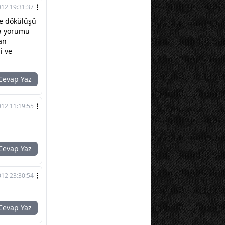
012 19:31:37
re dökülüşü
ka yorumu
dan
i ve
evap Yaz
012 11:19:55
evap Yaz
012 23:30:54
evap Yaz