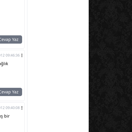
evap Yaz
012 09:46:36
ğlık
evap Yaz
012 09:40:08
ş bir