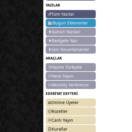
YAZILAR
Tüm Yazılar
Bugün Eklenenler
Günün Yazıları
Rastgele Yazı
Son Yorumlananlar
ARAÇLAR
Yazımı Türkçele
Hece Sayıcı
Akrostiş Yardımcısı
EDEBİYAT DEFTERİ
Online Üyeler
Rozetler
Canlı Yayın
Kurallar