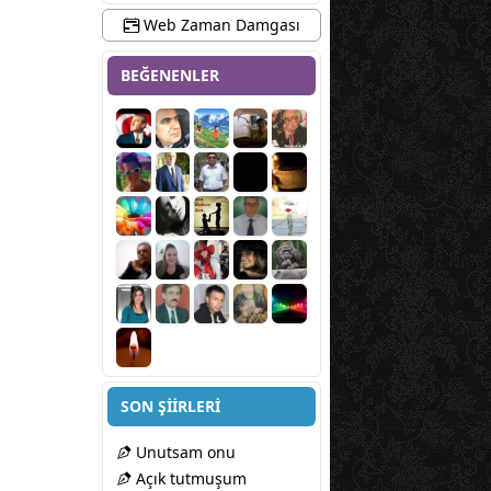
Web Zaman Damgası
BEĞENENLER
SON ŞİİRLERİ
Unutsam onu
Açık tutmuşum