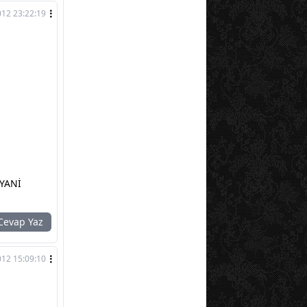
012 23:22:19
 YANİ
evap Yaz
012 15:09:10