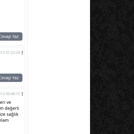
evap Yaz
012 01:22:24
evap Yaz
012 00:48:15
eri ve
um değerli
ize sağlık
selam