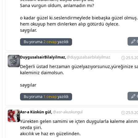
Sana vurgun oldum, anlamadın mı?
o kadar güzel ki.seslendirmeylede biebaşka güzel olmuş.
hem okuyup hem dinlerken alıp götürdü öylece.
saygılar.
C
Bu yoruma
2 cevap
yazıldı
DuygusalsairBilalyilmaz,
@duygusalsairbilalyilmaz
25.5.2
Değerli üstad herzaman güzelyazıyorsunuz,yüreğinize sa
kaleminiz daimolsun.
saygılar
C
Bu yoruma
1 cevap
yazıldı
Asr-a Küskün gül,
@asr-akuskungul
25.5.2
Yürekten gelen samimi ve içten duygularla kaleme alınmı
sevda şiiri.
akıcılık ve haz en güzelinden.