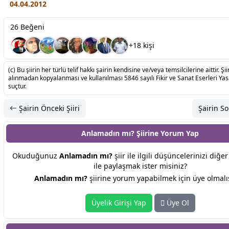
04.04.2012
26 Beğeni
+18 kişi
(c) Bu şiirin her türlü telif hakkı şairin kendisine ve/veya temsilcilerine aittir. Şiir
alınmadan kopyalanması ve kullanılması 5846 sayılı Fikir ve Sanat Eserleri Ya
suçtur.
Şairin Önceki Şiiri
Şairin So
Anlamadın mı? Şiirine
Yorum Yap
Okuduğunuz
Anlamadın mı?
şiir ile ilgili düşüncelerinizi diğe
ile paylaşmak ister misiniz?
Anlamadın mı?
şiirine yorum yapabilmek için üye olmalıs
Üyelik Girişi Yap
Üye Ol