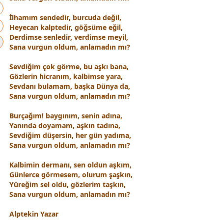
İlhamım sendedir, burcuda değil,
Heyecan kalptedir, göğsüme eğil,
Derdimse senledir, verdimse meyil,
Sana vurgun oldum, anlamadın mı?
Sevdiğim çok görme, bu
aşk
ı bana,
Gözlerin hicranım, kalbimse yara,
Sevdanı bulamam, b
aşk
a Dünya da,
Sana vurgun oldum, anlamadın mı?
Burçağım! baygınım, senin adına,
Yanında doyamam,
aşk
ın tadına,
Sevdiğim düşersin, her gün yadıma,
Sana vurgun oldum, anlamadın mı?
Kalbimin dermanı, sen oldun
aşk
ım,
Günlerce görmesem, olurum ş
aşk
ın,
Yüreğim sel oldu, gözlerim t
aşk
ın,
Sana vurgun oldum, anlamadın mı?
Alptekin Yazar