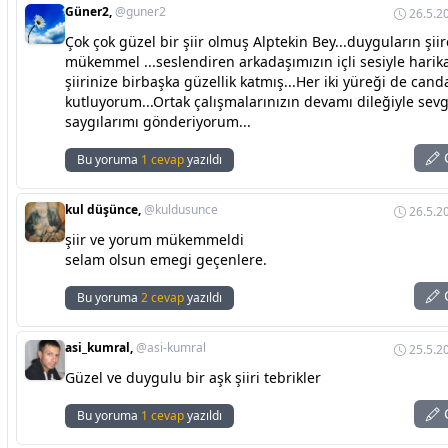
Güner2,
@guner2
26.5.2
Çok çok güzel bir şiir olmuş Alptekin Bey...duyguların şii
mükemmel ...seslendiren arkadaşımızın içli sesiyle hari
şiirinize birbaşka güzellik katmış...Her iki yüreği de can
kutluyorum...Ortak çalışmalarınızın devamı dileğiyle sevg
saygılarımı gönderiyorum...
C
Bu yoruma
1 cevap
yazıldı
kul düşünce,
@kuldusunce
26.5.2
şiir ve yorum mükemmeldi
selam olsun emegi geçenlere.
C
Bu yoruma
2 cevap
yazıldı
asi_kumral,
@asi-kumral
25.5.2
Güzel ve duygulu bir aşk şiiri tebrikler
C
Bu yoruma
1 cevap
yazıldı