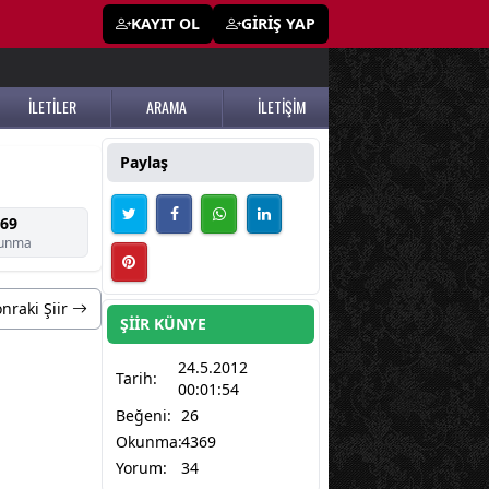
KAYIT OL
GİRİŞ YAP
İLETİLER
ARAMA
İLETİŞİM
Paylaş
69
unma
nraki Şiir
ŞİİR KÜNYE
24.5.2012
Tarih:
00:01:54
Beğeni:
26
Okunma:
4369
Yorum:
34