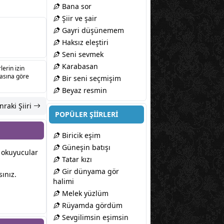
Bana sor
Şiir ve şair
Gayri düşünemem
Haksız eleştiri
Seni sevmek
Karabasan
lerin izin
sasına göre
Bir seni seçmişim
Beyaz resmin
nraki Şiiri
POPÜLER ŞİİRLERİ
Biricik eşim
Güneşin batışı
r okuyucular
Tatar kızı
Gir dünyama gör
ınız.
halimi
Melek yüzlüm
Rüyamda gördüm
Sevgilimsin eşimsin