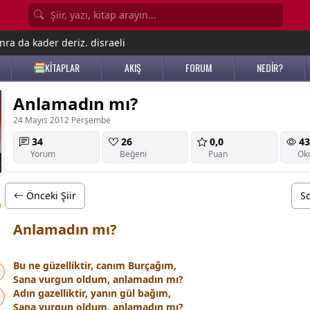
nra da kader deriz. disraeli
KİTAPLAR
AKIŞ
FORUM
NEDİR?
Anlamadın mı?
24 Mayıs 2012 Perşembe
34
26
0,0
43
Yorum
Beğeni
Puan
Ok
Önceki Şiir
So
Anlamadın mı?
Bu ne güzelliktir, canım Burçağım,
Sana vurgun oldum, anlamadın mı?
Adın gazelliktir, yanın
gül
bağım,
Sana vurgun oldum, anlamadın mı?