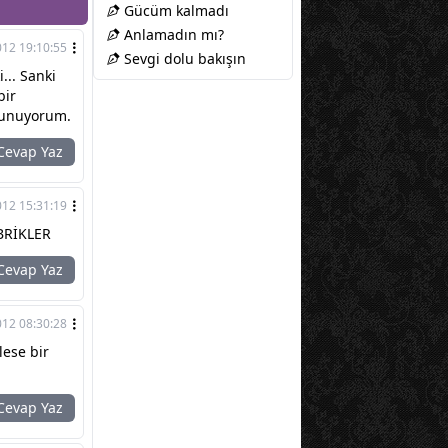
Gücüm kalmadı
Anlamadın mı?
012 19:10:55
Sevgi dolu bakışın
... Sanki
bir
 sunuyorum.
evap Yaz
012 15:31:19
BRİKLER
evap Yaz
012 08:30:28
lese bir
evap Yaz