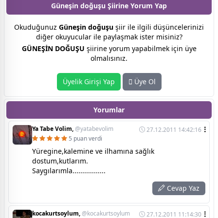
Güneşin doğuşu Şiirine
Yorum Yap
Okuduğunuz
Güneşin doğuşu
şiir ile ilgili düşüncelerinizi
diğer okuyucular ile paylaşmak ister misiniz?
GÜNEŞİN DOĞUŞU
şiirine yorum yapabilmek için üye
olmalısınız.
Üyelik Girişi Yap
Üye Ol
Yorumlar
Ya Tabe Volim,
@yatabevolim
27.12.2011 14:42:16
5 puan verdi
Yüregine,kalemine ve ilhamına sağlık
dostum,kutlarım.
Saygılarımla.................
Cevap Yaz
kocakurtsoylum,
@kocakurtsoylum
27.12.2011 11:14:30