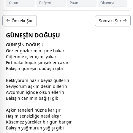
Yorum
Beğeni
Puan
Okunma
Önceki Şiir
Sonraki Şiir
GÜNEŞİN DOĞUŞU
GÜNEŞİN DOĞUŞU
Gözler gözlerimin içine bakar
Ciğerime işler içimi yakar
Fırtınalar kopar şimşekler çakar
Bakışın
güneş
in doğuşu gibi
Bekliyorum hazır
beyaz
gül
lerin
Seviyorum
aşk
ım desin dillerin
Avcumun içinde olsun ellerin
Bakışın canımın bağışı gibi
Aşkın taneleri hüzne karışır
Haşim sensizliğe nasıl alışır
Küsemez yürekler bir gün
barış
ır
Bakışın
yağmur
un yağışı gibi