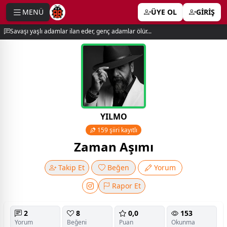
MENÜ
ÜYE OL
GİRİŞ
e menu
Savaşı yaşlı adamlar ilan eder, genç adamlar ölür...
YILMO
159 şiiri kayıtlı
Zaman Aşımı
Takip Et
Beğen
Yorum
Rapor Et
2
8
0,0
153
Yorum
Beğeni
Puan
Okunma