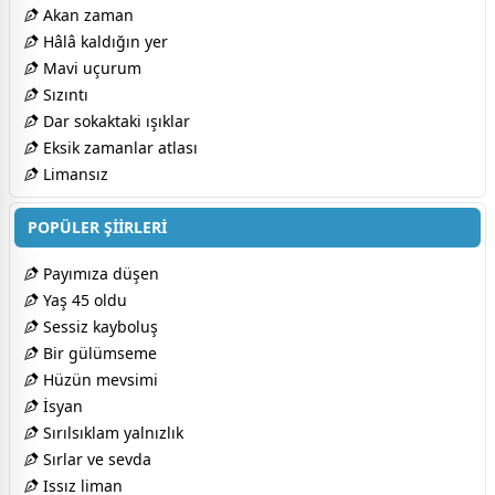
Akan zaman
Hâlâ kaldığın yer
Mavi uçurum
Sızıntı
Dar sokaktaki ışıklar
Eksik zamanlar atlası
Limansız
POPÜLER ŞİİRLERİ
Payımıza düşen
Yaş 45 oldu
Sessiz kayboluş
Bir gülümseme
Hüzün mevsimi
İsyan
Sırılsıklam yalnızlık
Sırlar ve sevda
Issız liman