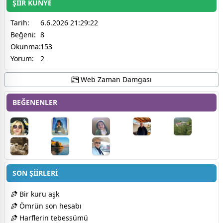
ŞİİR KÜNYE
Tarih:
6.6.2026 21:29:22
Beğeni:
8
Okunma:
153
Yorum:
2
Web Zaman Damgası
BEĞENENLER
SON ŞİİRLERİ
Bir kuru aşk
Ömrün son hesabı
Harflerin tebessümü