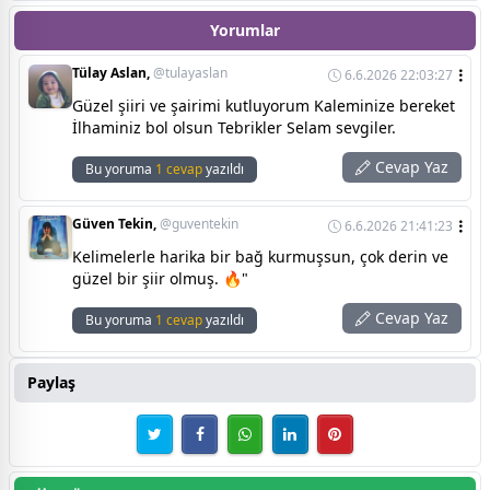
Yorumlar
Tülay Aslan,
@tulayaslan
6.6.2026 22:03:27
Güzel şiiri ve şairimi kutluyorum Kaleminize bereket
İlhaminiz bol olsun Tebrikler Selam sevgiler.
Cevap Yaz
Bu yoruma
1 cevap
yazıldı
Güven Tekin,
@guventekin
6.6.2026 21:41:23
Kelimelerle harika bir bağ kurmuşsun, çok derin ve
güzel bir şiir olmuş. 🔥"
Cevap Yaz
Bu yoruma
1 cevap
yazıldı
Paylaş