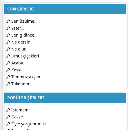
SON ŞİİRLERİ
Sen üzülme…
Yeter…
Sen gidince…
Ne dersin…
Ne olur…
Umut çiçekleri
Acaba…
Keşke
Temmuz akşamı…
Tükendim…
POPÜLER ŞİİRLERİ
İstemem…
Gazze...
Öyle yorgunum ki…