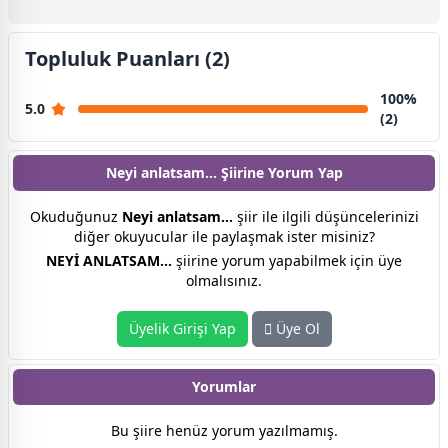
Topluluk Puanları (2)
100%
5.0
(2)
Neyi anlatsam… Şiirine
Yorum Yap
Okuduğunuz
Neyi anlatsam…
şiir ile ilgili düşüncelerinizi
diğer okuyucular ile paylaşmak ister misiniz?
NEYİ ANLATSAM…
şiirine yorum yapabilmek için üye
olmalısınız.
Üyelik Girişi Yap
Üye Ol
Yorumlar
Bu şiire henüz yorum yazılmamış.