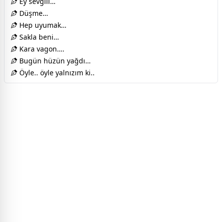
Ey sevgili…
Düşme…
Hep uyumak…
Sakla beni…
Kara vagon….
Bugün hüzün yağdı…
Öyle.. öyle yalnızım ki..