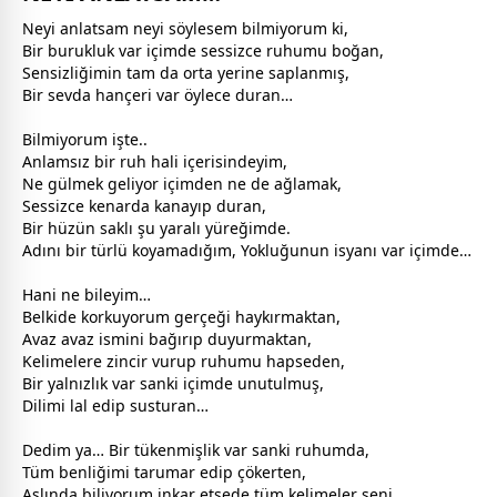
Neyi anlatsam neyi söylesem bilmiyorum ki,
Bir burukluk var içimde sessizce ruhumu boğan,
Sensizliğimin tam da orta yerine saplanmış,
Bir
sevda
hançeri var öylece duran…
Bilmiyorum işte..
Anlamsız bir ruh hali içerisindeyim,
Ne
gül
mek geliyor içimden ne de ağlamak,
Sessizce kenarda kanayıp duran,
Bir
hüzün
saklı şu yaralı yüreğimde.
Adını bir türlü koyamadığım, Yokluğunun isyanı var içimde…
Hani ne bileyim…
Belkide korkuyorum gerçeği haykırmaktan,
Avaz avaz ismini bağırıp duyurmaktan,
Kelimelere zincir vurup ruhumu hapseden,
Bir yalnızlık var sanki içimde unutulmuş,
Dilimi lal edip susturan…
Dedim ya… Bir tükenmişlik var sanki ruhumda,
Tüm benliğimi tarumar edip çökerten,
Aslında biliyorum inkar etsede tüm kelimeler seni,