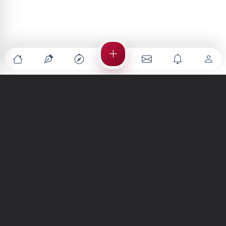
Türkiye'nin en büyük kültür sanat platformu
MENÜLER
Anasayfa
Keşfet
Şiirler
Hikayeler
Yazılar
İletiler
Forum
Nedir?