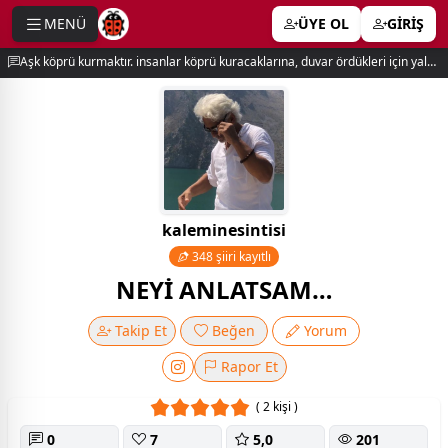
MENÜ
ÜYE OL
GİRİŞ
e menu
Aşk köprü kurmaktır. insanlar köprü kuracaklarına, duvar ördükleri için yalnız kalırlar. newton
kaleminesintisi
348 şiiri kayıtlı
NEYİ ANLATSAM…
Takip Et
Beğen
Yorum
Rapor Et
( 2 kişi )
0
7
5,0
201