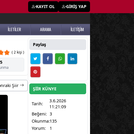
KAYIT OL
GİRİŞ YAP
İLETİLER
ARAMA
İLETİŞİM
Paylaş
( 2 kişi )
5
unma
nraki Şiir
ŞİİR KÜNYE
3.6.2026
Tarih:
11:21:09
Beğeni:
3
Okunma:
135
Yorum:
1