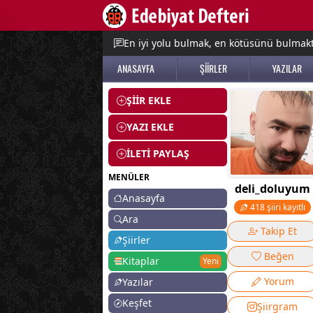
e menu
En iyi yolu bulmak, en kötüsünü bulmak
ANASAYFA
ŞİİRLER
YAZILAR
ŞİİR EKLE
YAZI EKLE
İLETİ PAYLAŞ
MENÜLER
deli_doluyum
Anasayfa
418 şiiri kayıtlı
Ara
Takip Et
Şiirler
Beğen
Kitaplar
Yeni
Yorum
Yazılar
Keşfet
Şiirgram