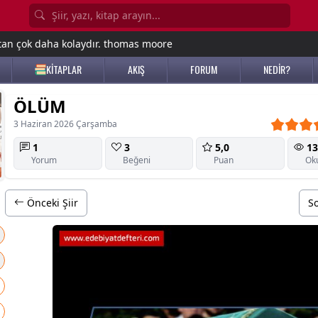
tan çok daha kolaydır. thomas moore
KİTAPLAR
AKIŞ
FORUM
NEDİR?
ÖLÜM
3 Haziran 2026 Çarşamba
1
3
5,0
13
Yorum
Beğeni
Puan
Ok
Önceki Şiir
So