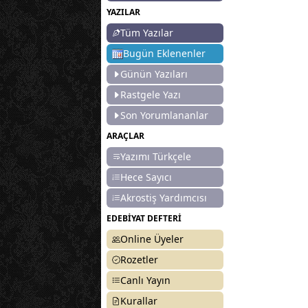
YAZILAR
Tüm Yazılar
Bugün Eklenenler
Günün Yazıları
Rastgele Yazı
Son Yorumlananlar
ARAÇLAR
Yazımı Türkçele
Hece Sayıcı
Akrostiş Yardımcısı
EDEBİYAT DEFTERİ
Online Üyeler
Rozetler
Canlı Yayın
Kurallar