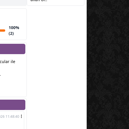
100%
(2)
cular ile
.
026 11:48:40