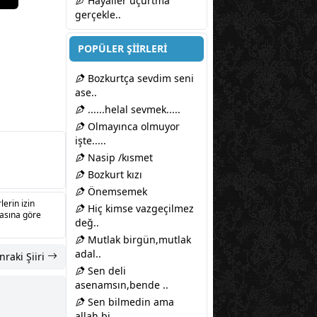
Hayaller uçurtma
gerçekle..
POPÜLER ŞİİRLERİ
Bozkurtça sevdim seni
ase..
......helal sevmek.....
Olmayınca olmuyor
işte.....
Nasip /kısmet
Bozkurt kızı
Önemsemek
lerin izin
Hiç kimse vazgeçilmez
sasına göre
değ..
Mutlak birgün,mutlak
adal..
nraki Şiiri
Sen deli
asenamsın,bende ..
Sen bilmedin ama
allah bi..