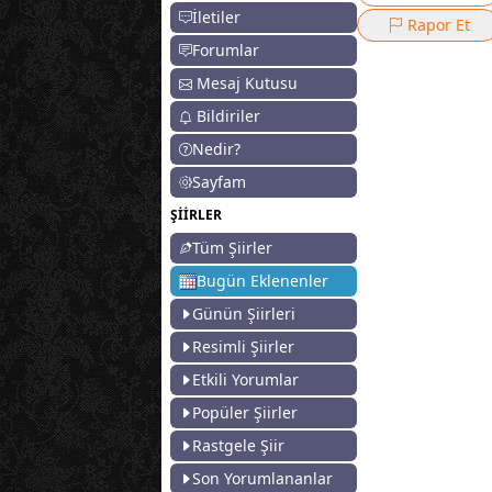
İletiler
Rapor Et
Forumlar
Mesaj Kutusu
Bildiriler
Nedir?
Sayfam
ŞİİRLER
Tüm Şiirler
Bugün Eklenenler
Günün Şiirleri
Resimli Şiirler
Etkili Yorumlar
Popüler Şiirler
Rastgele Şiir
Son Yorumlananlar