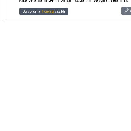
Kısa ve anlamı derin bir şiir, kutlarım. Saygılar selamlar.
C
Bu yoruma
1 cevap
yazıldı