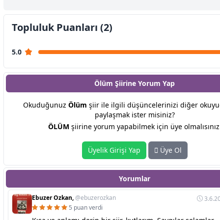
Topluluk Puanları (2)
5.0
Ölüm Şiirine
Yorum Yap
Okuduğunuz
Ölüm
şiir ile ilgili düşüncelerinizi diğer okuyu
paylaşmak ister misiniz?
ÖLÜM
şiirine yorum yapabilmek için üye olmalısınız
Üyelik Girişi Yap
Üye Ol
Yorumlar
Ebuzer Ozkan,
@ebuzerozkan
3.6.2
5 puan verdi