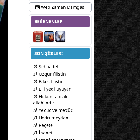
Web Zaman Damgası
BEĞENENLER
SON ŞİİRLERİ
Şehaadet
Özgür filistin
Bikes filistin
Elli yedi uyuyan
Hüküm ancak
allah'ındır.
Ye'cüc ve me'cüc
Hodri meydan
Reçete
İhanet