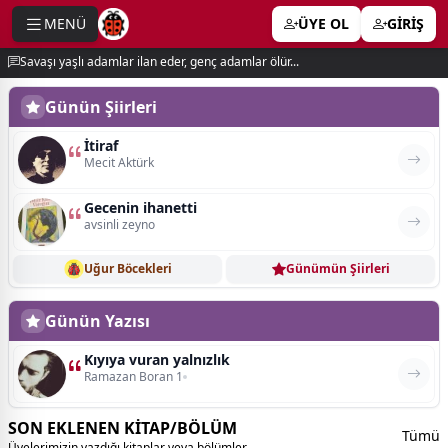
MENÜ
ÜYE OL
GİRİŞ
e menu
Savaşı yaşlı adamlar ilan eder, genç adamlar ölür...
Günün Şiirleri
İtiraf
Mecit Aktürk
Gecenin ihanetti
avsinli zeyno
Uğur Böcekleri
Günümün Şiirleri
Günün Yazısı
Kıyıya vuran yalnızlık
Ramazan Boran 1
SON EKLENEN KİTAP/BÖLÜM
Tümü
Üyelerimizin yazdığı kitaplar veya bölümler