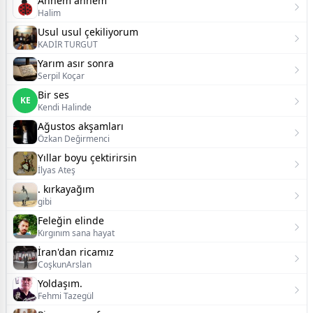
Annem annem
Halim
Usul usul çekiliyorum
KADİR TURGUT
Yarım asır sonra
Serpil Koçar
Bir ses
KE
Kendi Halinde
Ağustos akşamları
Özkan Değirmenci
Yıllar boyu çektirirsin
İlyas Ateş
. kırkayağım
gibi
Feleğin elinde
Kırgınım sana hayat
İran'dan ricamız
CoşkunArslan
Yoldaşım.
Fehmi Tazegül