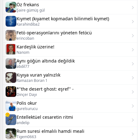
Öz frekans
Şaire gümüş gül
Kıymet (kıyamet kopmadan bilinmeli kıymet)
Karahindiba2
Fetö operasyonlarını yöneten fetöcü
erincoban
Kardeşlik üzerine!
Nanom
Aynı göğün altında değildik
abdil77
Kıyıya vuran yalnızlık
Ramazan Boran 1
*"the desert ghost: eşref" -
Dinçer Dayı
Polis okur
gurelsurucu
Entellektüel cesaretin ritmi
andelip
Rum suresi elmalılı hamdi meali
Tigem0663