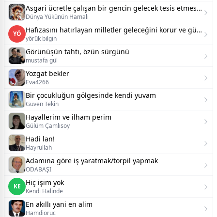
Asgari ücretle çalışan bir gencin gelecek tesis etmesi üzerine
Dünya Yükünün Hamalı
Hafızasını hatırlayan milletler geleceğini korur ve güçlü şekilde kurar
YÖ
yörük bilgin
Görünüşün tahtı, özün sürgünü
mustafa gül
Yozgat bekler
Eva4266
Bir çocukluğun gölgesinde kendi yuvam
Güven Tekin
Hayallerim ve ilham perim
Gülüm Çamlısoy
Hadi lan!
Hayrullah
Adamına göre iş yaratmak/torpil yapmak
ODABAŞI
Hiç işim yok
KE
Kendi Halinde
En akıllı yani en alim
Hamdioruc