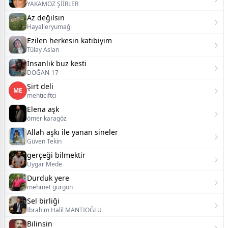
YAKAMOZ ŞİİRLER
Az değilsin
Hayalleryumağı
Ezilen herkesin katibiyim
Tülay Aslan
İnsanlık buz kesti
DOĞAN-17
Şirt deli
ME
mehticiftci
Elena aşk
ömer karagöz
Allah aşkı ile yanan sineler
Güven Tekin
‎gerçeği bilmektir
Uygar Mede
Durduk yere
mehmet gürgön
Sel birliği
İbrahim Halil MANTIOĞLU
Bilinsin