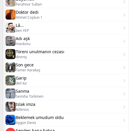
Ferahnur Sultan
Doktor dedi
Ahmet Coşkun 1
Lâ...
ben YEP
Adı aşk
maskosu
Töreni unutmanın cezası
direniş
Son gece
Tamer Karakaş
Garip
deli kız
Sanma
Semiha Türkmen
Islak imza
Nifensis
Beklemek umudum oldu
Aygün Deniz
Senden bana hatıra