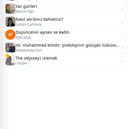
Yaz günleri
Merve Yiğit
Nasıl alırdınız kahvenizi?
Gülüm Çamlısoy
Düşüncenin aynası ve kadın
AY
Ayla Kaya
Hz. muhammed kimdir: psikolojinin gözüyle nübüvveti yeniden düşünmek.
Abdulvahap Sert
The odyssey’i izlemek
-Tesbih-