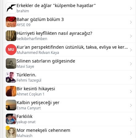
Erkekler de ağlar "külpembe hayatlar"
brahim
Bahar gözlüm bölüm 3
AYSE 09
Hürriyeti keyfîlikten nasıl ayıracağız?
belkibirharfimben
Kur'an perspektifinden üstünlük, takva, evliya ve kerametin sosyolojik inşası üzerine kapsamlı bir tez
MU
Muhammed Rıdvan Kaya
Silinen satırların gölgesinde
Mavi Saye
Türklerin.
Fehmi Tazegül
Bir kesinti hikayesi
Ahmet Coşkun 1
Kalbin yetişeceği yer
Esma Canyurt
Farklılık
yakup onat
Mor menekşeli cehennem
Mahvash