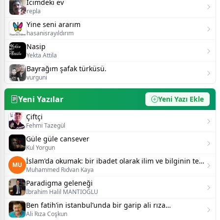
İcimdeki ev
repla
Yine seni ararım
hasanisrayıldırım
Nasip
Yekta Attila
Bayrağım şafak türküsü.
vurguni
Yeni Yazılar
Yeni Yazı Ekle
Çiftçi
Fehmi Tazegül
Güle güle cansever
Kul Yorgun
İslam'da okumak: bir ibadet olarak ilim ve bilginin temel önemi
MU
Muhammed Rıdvan Kaya
Paradigma geleneği
İbrahim Halil MANTIOĞLU
Ben fatih’in istanbul’unda bir garip ali rıza…
Ali Rıza Coşkun