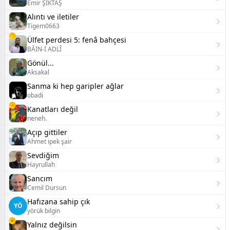
Emir ŞIKTAŞ
Alıntı ve iletiler
Tigem0663
Ülfet perdesi 5: fenâ bahçesi
BÂİN-İ ADLÎ
Gönül...
Aksakal
Sanma ki hep garipler ağlar
obadi
Kanatları değil
neneh.
Açıp gittiler
Ahmet ipek şair
Sevdiğim
Hayrullah
Sancım
Cemil Dursun
Hafızana sahip çık
YÖ
yörük bilgin
Yalnız değilsin