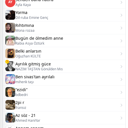
AY
Ayla Kaya
Yorma
Dil-ruba Emine Genç
Rıhtımına
Mona rozaa
Bugün de ölmedim anne
Rabia Asya Öztürk
Belki anlarsın
Oğuzhan KÜLTE
Ayrılık gitmiş güce
NAZIM TAŞTAN Gönülden Mıs
Ben sivas'tan ayrılalı
mihenk taşı
​"ezidi"
bdbedri
2pi r
fransız
Az söz - 21
Ahmed HaniYar