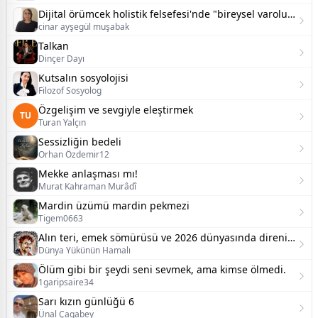
Dijital örümcek holistik felsefesi'nde "bireysel varoluş ve psikoloji":
cinar ayşegül muşabak
Talkan
Dinçer Dayı
Kutsalın sosyolojisi
Filozof Sosyolog
Özgelişim ve sevgiyle eleştirmek
TU
Turan Yalçın
Sessizliğin bedeli
Orhan Özdemir12
Mekke anlaşması mı!
Murat Kahraman Murâdî
Mardin üzümü mardin pekmezi
Tigem0663
Alın teri, emek sömürüsü ve 2026 dünyasında direnişin imkânı
Dünya Yükünün Hamalı
Ölüm gibi bir şeydi seni sevmek, ama kimse ölmedi.
1garipsaire34
Sarı kızın günlüğü 6
Ünal Çagabey