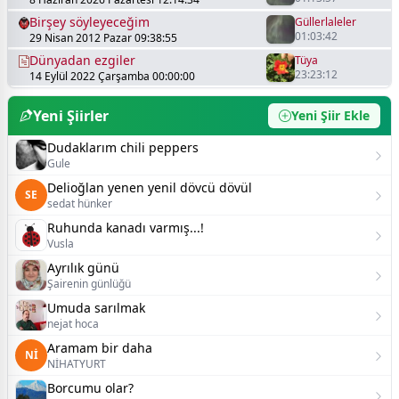
şarkıları
Birşey söyleyeceğim
Güllerlaleler
01:03:42
29 Nisan 2012 Pazar 09:38:55
Dünyadan ezgiler
Tüya
23:23:12
14 Eylül 2022 Çarşamba 00:00:00
Yeni Şiirler
Yeni Şiir Ekle
Dudaklarım chili peppers
Gule
Delioğlan yenen yenil dövcü dövül
SE
sedat hünker
Ruhunda kanadı varmış...!
Vusla
Ayrılık günü
Şairenin günlüğü
Umuda sarılmak
nejat hoca
Aramam bir daha
Nİ
NİHATYURT
Borcumu olar?