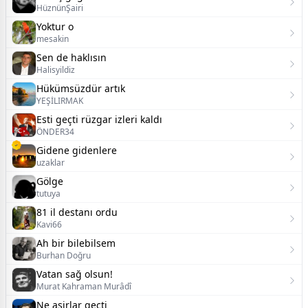
HüznünŞairi
Yoktur o
mesakin
Sen de haklısın
Halisyildiz
Hükümsüzdür artık
YEŞİLIRMAK
Esti geçti rüzgar izleri kaldı
ÖNDER34
Gidene gidenlere
uzaklar
Gölge
tutuya
81 il destanı ordu
Kavi66
Ah bir bilebilsem
Burhan Doğru
Vatan sağ olsun!
Murat Kahraman Murâdî
Ne asirlar geçti