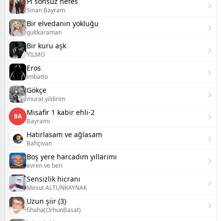
Pi sonsuz nefes
Sinan Bayram
Bir elvedanın yokluğu
gultkaraman
Bir kuru aşk
YILMO
Eros
imbatto
Gökçe
murat yildirim
Misafir 1 kabir ehli-2
BA
Bayrami
Hatırlasam ve ağlasam
Bahçıvan
Boş yere harcadım yıllarımı
evren ve ben
Sensizlik hicranı
Mesut ALTUNKAYNAK
Uzun şiir (3)
fihaha(OrhunBasat)