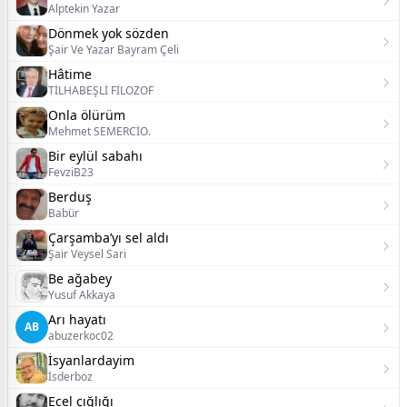
Alptekin Yazar
Dönmek yok sözden
Şair Ve Yazar Bayram Çeli
Hâtime
TİLHABEŞLİ FİLOZOF
Onla ölürüm
Mehmet SEMERCİO.
Bir eylül sabahı
FevziB23
Berduş
Babür
Çarşamba’yı sel aldı
Şair Veysel Sari
Be ağabey
Yusuf Akkaya
Arı hayatı
AB
abuzerkoc02
İsyanlardayim
İsderboz
Ecel çığlığı