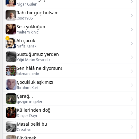
Nigar Güler
İlahi bir güç bulsam
İboo1905
Sesi yokluğun
meltem kınıc
Ah çocuk
Nafiz Karak
Sustuğumuz yerden
Yiğit Metin Sevindik
Sen hâlâ ne diyorsun!
lokman.bedir
Çocukluk aşkımızı
İbrahim Kurt
Çerağ...
gezgin imgeler
Küllerinden doğ
Dinçer Dayı
Masal belki bu
Creative
Büyümek