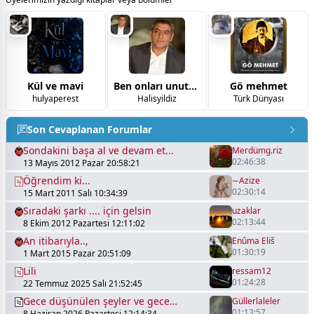
Kül ve mavi
Ben onları unutmadım
Gö mehmet
hulyaperest
Halisyildiz
Türk Dünyası
Son Cevaplanan Forumlar
Sondakini başa al ve devam et...
Merdümg.riz
02:46:38
13 Mayıs 2012 Pazar 20:58:21
Öğrendim ki...
∼Azize
02:30:14
15 Mart 2011 Salı 10:34:39
Sıradaki şarkı .... için gelsin
uzaklar
02:13:44
8 Ekim 2012 Pazartesi 12:11:02
An itibarıyla..,
Enûma Eliš
01:30:19
1 Mart 2015 Pazar 20:51:09
Lili
ressam12
01:24:28
22 Temmuz 2025 Salı 21:52:45
Gece düşünülen şeyler ve gece
Güllerlaleler
01:13:57
8 Haziran 2026 Pazartesi 12:14:34