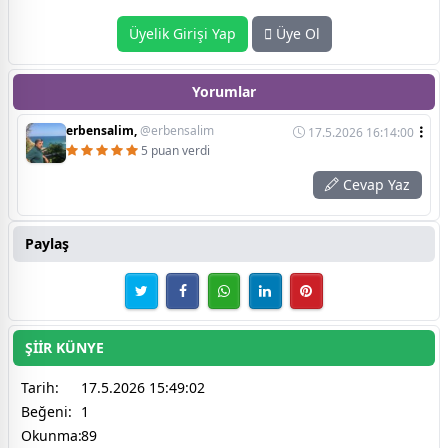
Üyelik Girişi Yap
Üye Ol
Yorumlar
erbensalim,
@erbensalim
17.5.2026 16:14:00
5 puan verdi
Cevap Yaz
Paylaş
ŞİİR KÜNYE
Tarih:
17.5.2026 15:49:02
Beğeni:
1
Okunma:
89