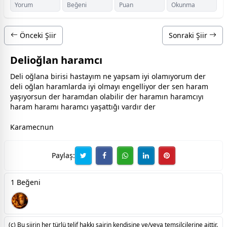
Yorum
Beğeni
Puan
Okunma
Önceki Şiir
Sonraki Şiir
Delioğlan haramcı
Deli oğlana birisi hastayım ne yapsam iyi olamıyorum der
deli oğlan haramlarda iyi olmayı engelliyor der sen haram
yaşıyorsun der haramdan olabilir der haramın haramcıyı
haram haramı haramcı yaşattığı vardır der
Karamecnun
Paylaş:
1 Beğeni
(c) Bu şiirin her türlü telif hakkı şairin kendisine ve/veya temsilcilerine aittir.