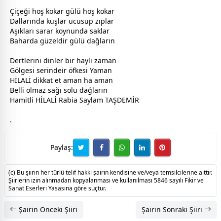
Çiçeği hoş kokar
gül
ü hoş kokar
Dallarında kuşlar ucusup zıplar
Aşıkları sarar koynunda saklar
Baharda güzeldir
gül
ü dağların
Dertlerini dinler bir hayli
zaman
Gölgesi serindeir öfkesi Yaman
HİLALİ dikkat et aman ha aman
Belli olmaz sağı solu dağların
Hamitli HİLALİ Rabia Saylam TAŞDEMİR
.
Paylaş:
(c) Bu şiirin her türlü telif hakkı şairin kendisine ve/veya temsilcilerine aittir.
Şiirlerin izin alınmadan kopyalanması ve kullanılması 5846 sayılı Fikir ve
Sanat Eserleri Yasasına göre suçtur.
Şairin Önceki Şiiri
Şairin Sonraki Şiiri