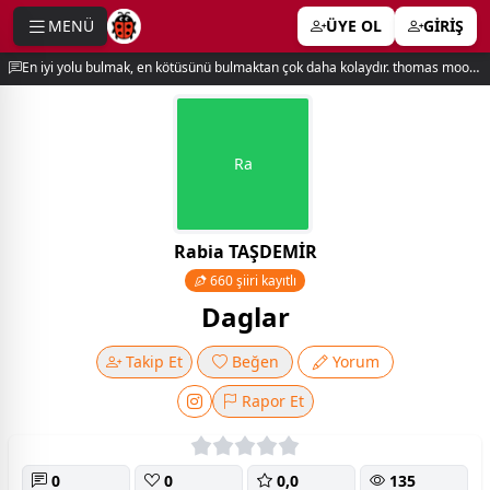
MENÜ
ÜYE OL
GİRİŞ
e menu
En iyi yolu bulmak, en kötüsünü bulmaktan çok daha kolaydır. thomas moore
Ra
Rabia TAŞDEMİR
660 şiiri kayıtlı
Daglar
Takip Et
Beğen
Yorum
Rapor Et
0
0
0,0
135