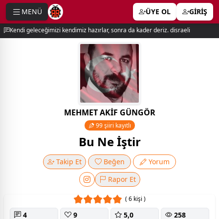
MENÜ
ÜYE OL
GİRİŞ
e menu
Kendi geleceğimizi kendimiz hazırlar, sonra da kader deriz. disraeli
MEHMET AKİF GÜNGÖR
99 şiiri kayıtlı
Bu Ne İştir
Takip Et
Beğen
Yorum
Rapor Et
( 6 kişi )
4
9
5,0
258