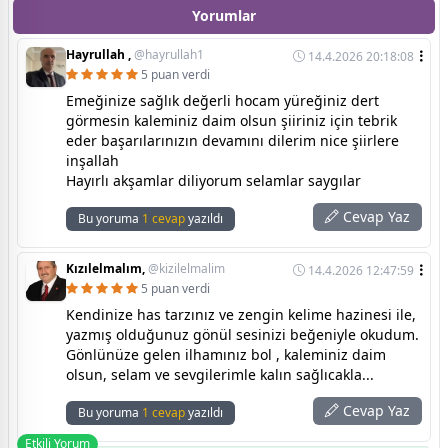
Yorumlar
Hayrullah ,
@hayrullah1
14.4.2026 20:18:08
5 puan verdi
Emeğinize sağlık değerli hocam yüreğiniz dert
görmesin kaleminiz daim olsun şiiriniz için tebrik
eder başarılarınızın devamını dilerim nice şiirlere
inşallah
Hayırlı akşamlar diliyorum selamlar saygılar
Cevap Yaz
Bu yoruma
1 cevap
yazıldı
Kızılelmalım,
@kizilelmalim
14.4.2026 12:47:59
5 puan verdi
Kendinize has tarzınız ve zengin kelime hazinesi ile,
yazmış olduğunuz gönül sesinizi beğeniyle okudum.
Gönlünüze gelen ilhamınız bol , kaleminiz daim
olsun, selam ve sevgilerimle kalın sağlıcakla...
Cevap Yaz
Bu yoruma
1 cevap
yazıldı
Etkili Yorum