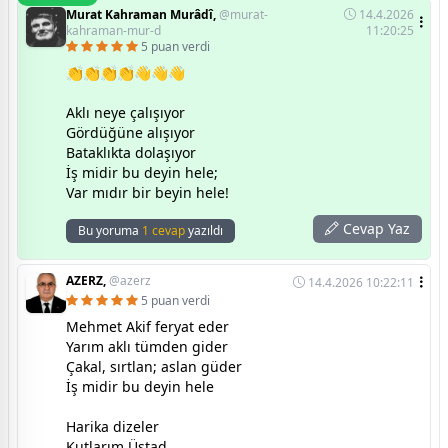
Murat Kahraman Murâdî,
@murat-
14.4.2026
kahraman-mur-d
11:20:25
5 puan verdi
👏👏👏👏👋👋👋
Aklı neye çalışıyor
Gördüğüne alışıyor
Bataklıkta dolaşıyor
İş midir bu deyin hele;
Var mıdır bir beyin hele!
Cevap Yaz
Bu yoruma
1 cevap
yazıldı
AZERZ,
@azerz
14.4.2026 10:22:11
5 puan verdi
Mehmet Akif feryat eder
Yarım aklı tümden gider
Çakal, sırtlan; aslan güder
İş midir bu deyin hele
Harika dizeler
Kutlarım Üstad