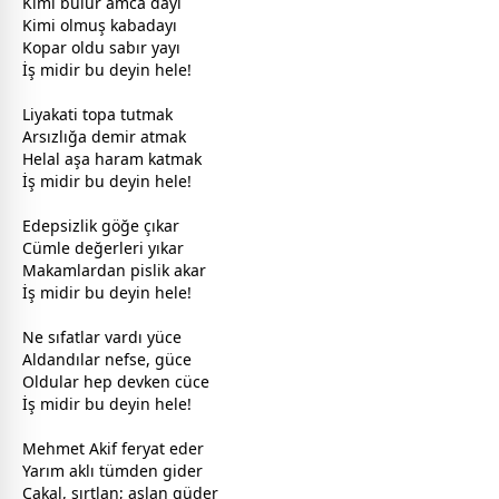
Kimi bulur amca dayı
Kimi olmuş kabadayı
Kopar oldu sabır yayı
İş midir bu deyin hele!
Liyakati topa tutmak
Arsızlığa demir atmak
Helal aşa haram katmak
İş midir bu deyin hele!
Edepsizlik göğe çıkar
Cümle değerleri yıkar
Makamlardan pislik akar
İş midir bu deyin hele!
Ne sıfatlar vardı yüce
Aldandılar nefse, güce
Oldular hep devken cüce
İş midir bu deyin hele!
Mehmet Akif feryat eder
Yarım aklı tümden gider
Çakal, sırtlan; aslan güder