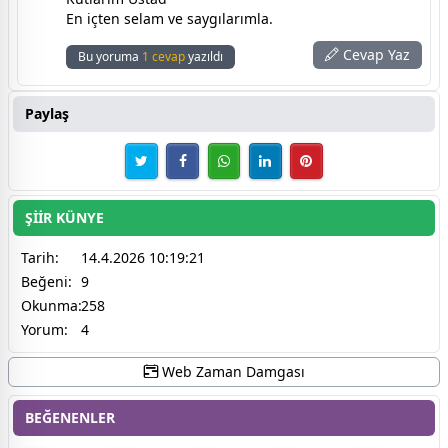
En içten selam ve saygılarımla.
Cevap Yaz
Bu yoruma
1 cevap
yazıldı
Paylaş
ŞİİR KÜNYE
Tarih:
14.4.2026 10:19:21
Beğeni:
9
Okunma:
258
Yorum:
4
Web Zaman Damgası
BEĞENENLER