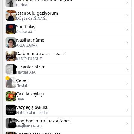
Rüzigar
İstanbulu geziyorum
DÜŞLER SIĞINAĞI
Son bakış
festival44
Nasihat nâme
AKLA_ZARAR
Dalgınım bu ara — part 1
KADİR TURGUT
O canlar bizim
Haydar ATA
Çeper
-Tesbih-
Çakılla söyleşi
Tüya
Vazgeçiş öyküsü
Halil ibrahim bodur
Nagihan'ın turkuaz alfabesi
Nagihan ERGÜL