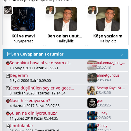
Kül ve mavi
Ben onları unutmadım
Köşe yazılarım
hulyaperest
Halisyildiz
Halisyildiz
Son Cevaplanan Forumlar
Sondakini başa al ve devam et...
bulunmaz_hint_kumaşı
23:57:43
13 Mayıs 2012 Pazar 20:58:21
Değerlim
ahmetgundüz
23:53:49
5 Eylül 2006 Salı 10:09:00
Gece düşünülen şeyler ve gece
Sevtap Kaya Nurgönül
23:48:56
8 Haziran 2026 Pazartesi 12:14:34
şarkıları
Nasıl hissediyorsun?
gibi
23:28:25
4 Haziran 2017 Pazar 03:07:38
Şu an ne dinliyorsunuz?
Güney
22:30:25
11 Şubat 2018 Pazar 05:44:35
Unutulanlar
Güney
22:15:47
26 Kasım 2021 Cuma 02:57:16