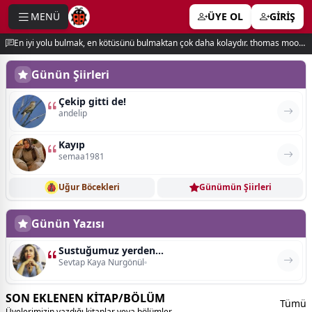
MENÜ
ÜYE OL
GİRİŞ
e menu
En iyi yolu bulmak, en kötüsünü bulmaktan çok daha kolaydır. thomas moore
Günün Şiirleri
Çekip gitti de!
andelip
Kayıp
semaa1981
Uğur Böcekleri
Günümün Şiirleri
Günün Yazısı
Sustuğumuz yerden...
Sevtap Kaya Nurgönül
SON EKLENEN KİTAP/BÖLÜM
Tümü
Üyelerimizin yazdığı kitaplar veya bölümler