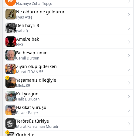
NA
Nazmiye Zuhal Topçu
Ne öldürür ne güldürür
İlyas Ateş
Deli hayri 3
(sahaf)
Amel/e bak
HAS
Bu hesap kimin
Cemil Dursun
Ziyan olup giderken
Murat FİDAN 55
Yaşamanız dileğiyle
bllekz89
Kul yorgun
Halit Durucan
Hakikat yürüşü
Bawer Bager
Terörsüz türkiye
Murat Kahraman Murâdî
Gurbette