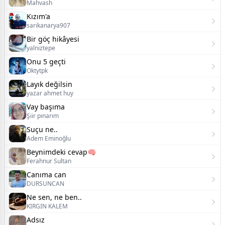
Mahvash
Kızım'a
sarikanarya907
Bir göç hikâyesi
yalnıztepe
Onu 5 geçti
Oktytpk
Layık değilsin
yazar ahmet huy
Vay başıma
Şiir pınarım
Suçu ne..
Adem Eminoğlu
Beynimdeki cevap🧠
Ferahnur Sultan
Canıma can
DURSUNCAN
Ne sen, ne ben..
KIRGIN KALEM
Adsız