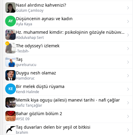
Nasıl alırdınız kahvenizi?
Gülüm Çamlısoy
Düşüncenin aynası ve kadın
AY
Ayla Kaya
Hz. muhammed kimdir: psikolojinin gözüyle nübüvveti yeniden düşünmek.
Abdulvahap Sert
The odyssey’i izlemek
-Tesbih-
Taş
gurelsurucu
Duygu nesh olamaz
Hamdioruc
Bir melek düştü rüyama
KE
Kendi Halinde
Memik kiya oguşu (ailesi) manevi tarihi - nafi çağlar
Nafiz Tançağlar
Bahar gözlüm bölüm 2
AYSE 09
Taş duvarları delen bir yeşil ot bitkisi
brahim