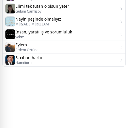
Elimi tek tutan o olsun yeter
Gülüm Çamlısoy
Neyin peşinde olmalıyız
MİRZADE MİRKELAM
İnsan, yaratılış ve sorumluluk
vehm
Eylem
Erdem Öztürk
3. cihan harbi
Hamdioruc