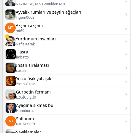
NAZIM TAŞTAN Gönülden Mıs
Ayvalık rumları ve zeytin ağaçları
Tigem0663
Akşam akşam
MT
mt69
Yurdumun insanları
Nafiz Karak
~ asra ~
imbatto
İnsan sıralaması
cosari
Yolcu âşık yol aşık
Yasin Yüksel
Gurbetin fermanı
EZGİCE ŞİİR
Ayağına sıkmak bu
Hamdioruc
Sultanım
Nİ
NİHATYURT
Sayıklamalar