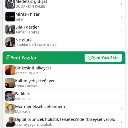
Medetsiz gidişat
DUDAKTAN KALBE
Mîrâs-ı hisâr
vehm
Sıla-ı dertler
Tamer Karakaş
Ne olur?
İbrahim Halil MANTIOĞLU
Yeni Yazılar
Yeni Yazı Ekle
Bir kesinti hikayesi
Ahmet Coşkun 1
Kalbin yetişeceği yer
Esma Canyurt
Farklılık
yakup onat
Mor menekşeli cehennem
Mahvash
Dijital örümcek holistik felsefesi'nde "bireysel varoluş ve psikoloji":
cinar ayşegül muşabak