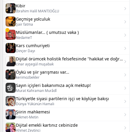
Kibir
İbrahim Halil MANTIOĞLU
Geçmişe yolculuk
Şair fatma
Müslümanlar... ( umutsuz vaka )
NedameT
Kars cumhuriyeti
Dinçer Dayı
Dijital örümcek holistik felsefesinde "hakikat ve doğruluk":
cinar ayşegül muşabak
Öykü ve şiir yarışması var...
kerimozbekler
Sayın içişleri bakanımıza açık mektup!
Murat Kahraman Murâdî
Türkiye’de siyasi partilerin işçi ve köylüye bakışı
Dünya Yükünün Hamalı
Şiirin mahkemesi
Hikmet-Metin
Dijital emekli kartınız cebinizde
Ahmet Zeytinci