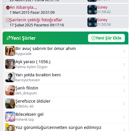
An itibarıyla..,
Güney
21:58:42
1 Mart 2015 Pazar 20:51:09
Şairlerin çektiği fotoğraflar
Güney
21:50:34
17 Şubat 2025 Pazartesi 09:17:16
Yeni Şiirler
Yeni Şiir Ekle
Bir avuç sabrım bir ömür ahım
Ayguzade
Aşk yarası ( 1056.)
Fatma Ayten Özgün
Yarı yolda bıraktın beni
barisyurtseven
Şanlı filistin
deli_doluyum
Şerefsizce öldüler
KÖKSAL-40
Bileceksen gel
mihenk taşı
Yüz görümlüğü/cennetten sürgün edilmişiz