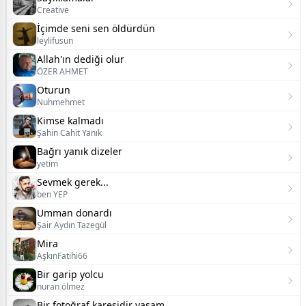
Creative
İçimde seni sen öldürdün
leylifusun
Allah'ın dediği olur
ÖZER AHMET
Oturun
Nuhmehmet
Kimse kalmadı
Şahin Cahit Yanık
Bağrı yanık dizeler
yetim
Sevmek gerek...
ben YEP
Umman donardı
Şair Aydın Tazegül
Mira
AşkınFatihi66
Bir garip yolcu
nuran ölmez
Bir fotoğraf karesidir yaşam