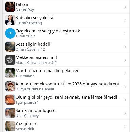
Talkan
Dinçer Dayı
Kutsalın sosyolojisi
Filozof Sosyolog
Özgelişim ve sevgiyle eleştirmek
TU
Turan Yalçın
Sessizliğin bedeli
Orhan Özdemir12
Mekke anlaşması mı!
Murat Kahraman Murâdî
Mardin üzümü mardin pekmezi
Tigem0663
Alın teri, emek sömürüsü ve 2026 dünyasında direnişin imkânı
Dünya Yükünün Hamalı
Ölüm gibi bir şeydi seni sevmek, ama kimse ölmedi.
1garipsaire34
Sarı kızın günlüğü 6
Ünal Çagabey
Yaz günleri
Merve Yiğit