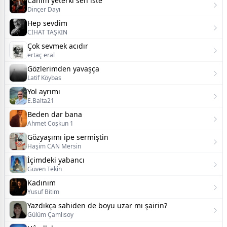
Canım yeterki sen iste
Dinçer Dayı
Hep sevdim
CİHAT TAŞKIN
Çok sevmek acıdır
ertaç eral
Gözlerimden yavaşça
Latif Köybas
Yol ayrımı
E.Balta21
Beden dar bana
Ahmet Coşkun 1
Gözyaşımı ipe sermiştin
Haşim CAN Mersin
İçimdeki yabancı
Güven Tekin
Kadınım
Yusuf Bitim
Yazdıkça sahiden de boyu uzar mı şairin?
Gülüm Çamlısoy