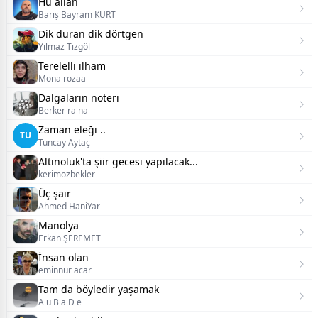
Hû allah
Barış Bayram KURT
Dik duran dik dörtgen
Yılmaz Tizgöl
Terelelli ilham
Mona rozaa
Dalgaların noteri
Berker ra na
Zaman eleği ..
TU
Tuncay Aytaç
Altınoluk'ta şiir gecesi yapılacak...
kerimozbekler
Üç şair
Ahmed HaniYar
Manolya
Erkan ŞEREMET
İnsan olan
eminnur acar
Tam da böyledir yaşamak
A u B a D e