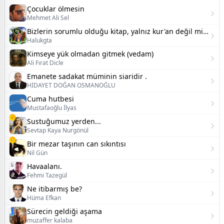
Çocuklar ölmesin
Mehmet Ali Sel
Bizlerin sorumlu olduğu kitap, yalnız kur'an değil midir?
Halukgta
Kimseye yük olmadan gitmek (vedam)
Ali Fırat Dicle
Emanete sadakat müminin siaridir .
HİDAYET DOĞAN OSMANOĞLU
Cuma hutbesi
Mustafaoğlu İlyas
Sustuğumuz yerden...
Sevtap Kaya Nurgönül
Bir mezar taşının can sıkıntısı
Nil Gün
Havaalanı.
Fehmi Tazegül
Ne itibarmış be?
Hüma Efkan
Sürecin geldiği aşama
muzaffer kalaba