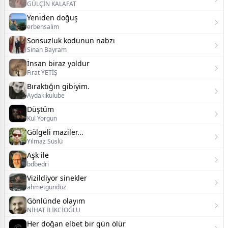
GÜLÇİN KALAFAT
Yeniden doğuş
erbensalim
Sonsuzluk kodunun nabzı
Sinan Bayram
İnsan biraz yoldur
Fırat YETİŞ
Bıraktığın gibiyim.
Aydakikulube
Düştüm
Kul Yorgun
Gölgeli maziler...
Yılmaz Süslü
Aşk ile
bdbedri
Vizildiyor sinekler
ahmetgundüz
Gönlünde olayım
NİHAT İLİKCİOĞLU
Her doğan elbet bir gün ölür