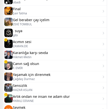
obadi
Final
Şair fatma
Gel beraber çay içelim
ZEKİ TOMBUL
. suya
gibi
Acımın sesi
ZAMAN.DE
Karanlığa karşı sevda
Hikmet-Metin
Canın sağ olsun
F. EMİR
Yaşamak için direnmek
Çağdaş Durmaz
Sensizlik
HAZAR ASLAN
Artık ondan ne insan ne adam olur
YARALI DİVANE
Sevmek