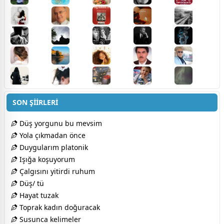
SON ŞİİRLERİ
Düş yorgunu bu mevsim
Yola çıkmadan önce
Duygularım platonik
Işığa koşuyorum
Çalgısını yitirdi ruhum
Düş/ tü
Hayat tuzak
Toprak kadın doğuracak
Susunca kelimeler