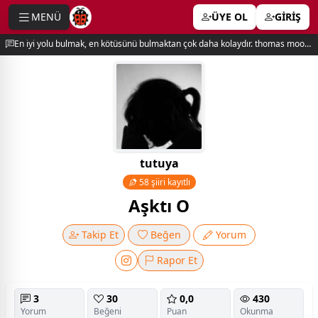
MENÜ
ÜYE OL
GİRİŞ
e menu
En iyi yolu bulmak, en kötüsünü bulmaktan çok daha kolaydır. thomas moore
tutuya
58 şiiri kayıtlı
Aşktı O
Takip Et
Beğen
Yorum
Rapor Et
3
30
0,0
430
Yorum
Beğeni
Puan
Okunma