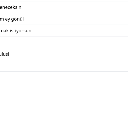
reneceksin
m ey gönül
lmak istiyorsun
lusi
u