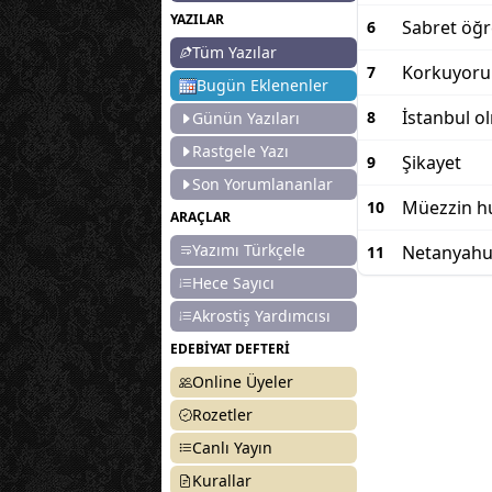
YAZILAR
Sabret öğ
6
Tüm Yazılar
Korkuyoru
7
Bugün Eklenenler
İstanbul o
8
Günün Yazıları
Rastgele Yazı
Şikayet
9
Son Yorumlananlar
Müezzin hu
10
ARAÇLAR
Yazımı Türkçele
Netanyah
11
Hece Sayıcı
Akrostiş Yardımcısı
EDEBİYAT DEFTERİ
Online Üyeler
Rozetler
Canlı Yayın
Kurallar