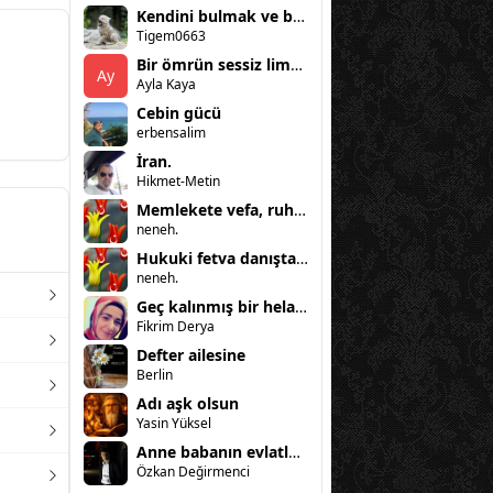
Kendini bulmak ve benlik arayışı
Tigem0663
Bir ömrün sessiz limanı: şenay ile güven
Ay
Ayla Kaya
Cebin gücü
erbensalim
İran.
Hikmet-Metin
Memlekete vefa, ruhumuza şifa: bir sıla-i rahim hikayesi (kanlıca)
neneh.
Hukuki fetva danıştayı
neneh.
Geç kalınmış bir helallik
Fikrim Derya
Defter ailesine
Berlin
Adı aşk olsun
Yasin Yüksel
Anne babanın evlatla imtihanları
Özkan Değirmenci