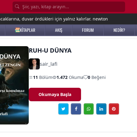
aklarına, duvar ördükleri için yalnız kalırlar. newton
KİTAPLAR
AKIŞ
FORUM
NEDİR?
RUH-U DÜNYA
sair_lafi
11
Bölüm
1.472
Okuma
0
Beğeni
Okumaya Başla