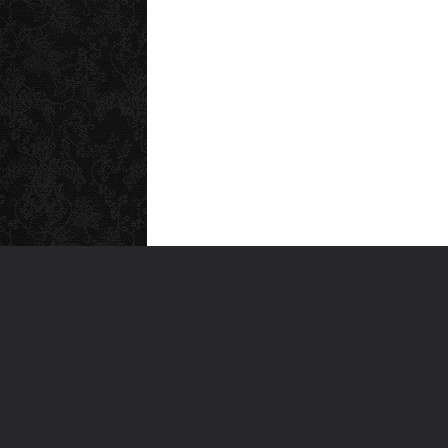
MEN
Anas
Türkiye'nin en büyük kültür sanat
Şiirl