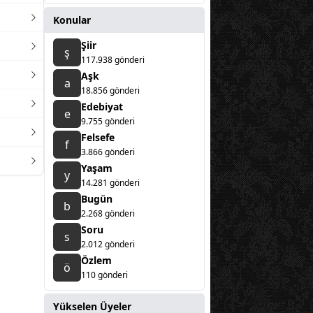
Konular
Şiir
ş
117.938 gönderi
Aşk
a
18.856 gönderi
Edebiyat
e
9.755 gönderi
Felsefe
f
3.866 gönderi
Yaşam
y
14.281 gönderi
Bugün
b
2.268 gönderi
Soru
s
2.012 gönderi
Özlem
ö
110 gönderi
Yükselen Üyeler