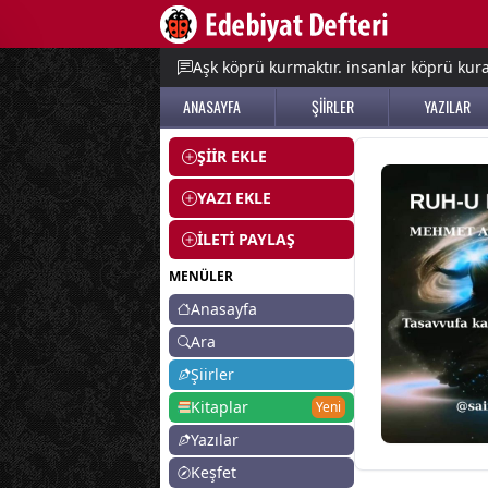
e menu
Aşk köprü kurmaktır. insanlar köprü kurac
ANASAYFA
ŞİİRLER
YAZILAR
ŞİİR EKLE
YAZI EKLE
İLETİ PAYLAŞ
MENÜLER
Anasayfa
Ara
Şiirler
Kitaplar
Yeni
Yazılar
Keşfet