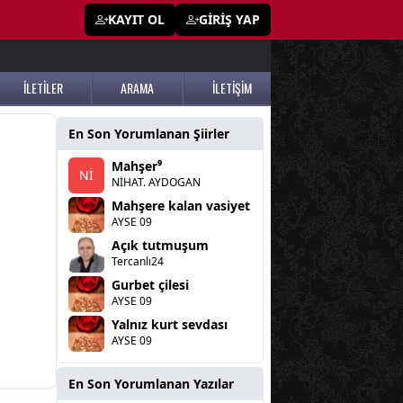
KAYIT OL
GİRİŞ YAP
İLETİLER
ARAMA
İLETİŞİM
En Son Yorumlanan Şiirler
Mahşer⁹
Nİ
NİHAT. AYDOGAN
Mahşere kalan vasiyet
AYSE 09
Açık tutmuşum
Tercanlı24
Gurbet çilesi
AYSE 09
Yalnız kurt sevdası
AYSE 09
En Son Yorumlanan Yazılar