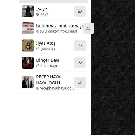
_saye
@-saye
bulunmaz_hint_kumaşı
@bulunmaz-hint-kumasi
İlyas Ateş
@ilyas-ates
Dinçer Dayı
@dincerdayi
RECEP HAYAL
HAYALOGLU
@recephayalhayaloglu