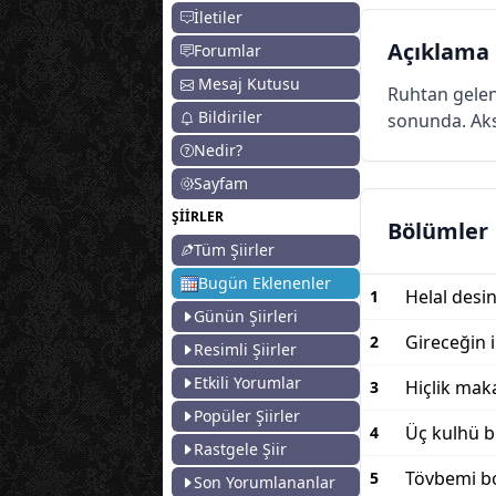
İletiler
Açıklama
Forumlar
Mesaj Kutusu
Ruhtan gelen
Bildiriler
sonunda. Aks
Nedir?
Sayfam
ŞİİRLER
Bölümler
Tüm Şiirler
Bugün Eklenenler
Helal desin
1
Günün Şiirleri
Gireceğin 
2
Resimli Şiirler
Etkili Yorumlar
Hiçlik mak
3
Popüler Şiirler
Üç kulhü b
4
Rastgele Şiir
Tövbemi 
5
Son Yorumlananlar