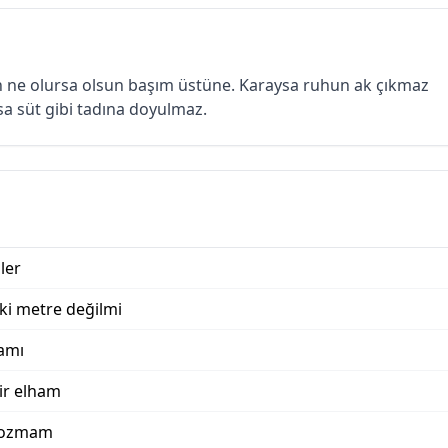
 ne olursa olsun başım üstüne. Karaysa ruhun ak çıkmaz
a süt gibi tadına doyulmaz.
ler
iki metre değilmi
amı
ir elham
bozmam