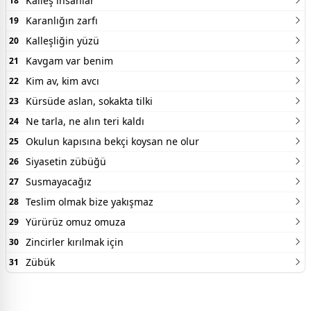
Kalleş insanlar
18
Karanlığın zarfı
19
Kalleşliğin yüzü
20
Kavgam var benim
21
Kim av, kim avcı
22
Kürsüde aslan, sokakta tilki
23
Ne tarla, ne alın teri kaldı
24
Okulun kapısına bekçi koysan ne olur
25
Siyasetin zübüğü
26
Susmayacağız
27
Teslim olmak bize yakışmaz
28
Yürürüz omuz omuza
29
Zincirler kırılmak için
30
Zübük
31