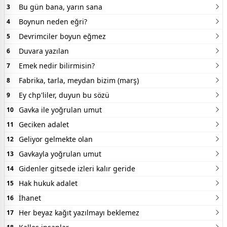
Bu gün bana, yarın sana
3
Boynun neden eğri?
4
Devrimciler boyun eğmez
5
Duvara yazılan
6
Emek nedir bilirmisin?
7
Fabrika, tarla, meydan bizim (marş)
8
Ey chp'liler, duyun bu sözü
9
Gavka ile yoğrulan umut
10
Geciken adalet
11
Geliyor gelmekte olan
12
Gavkayla yoğrulan umut
13
Gidenler gitsede izleri kalır geride
14
Hak hukuk adalet
15
İhanet
16
Her beyaz kağıt yazılmayı beklemez
17