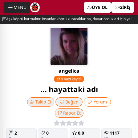
MENÜ
ÜYE OL
GİRİŞ
e menu
Aşk köprü kurmaktır. insanlar köprü kuracaklarına, duvar ördükleri için yalnız kalırlar. newton
angelica
9 yazı kayıtlı
... hayattaki adı
Takip Et
Beğen
Yorum
Rapor Et
2
0
0,0
1117