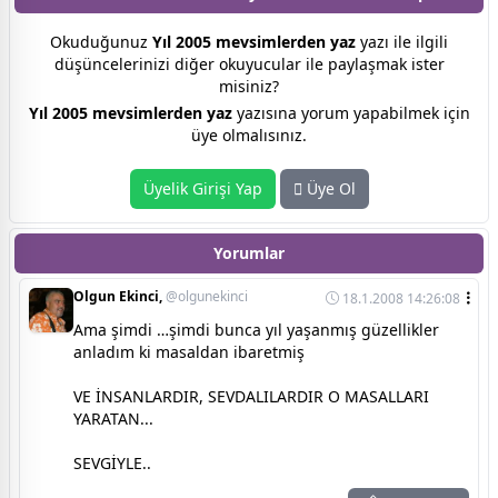
Okuduğunuz
Yıl 2005 mevsimlerden yaz
yazı ile ilgili
düşüncelerinizi diğer okuyucular ile paylaşmak ister
misiniz?
Yıl 2005 mevsimlerden yaz
yazısına yorum yapabilmek için
üye olmalısınız.
Üyelik Girişi Yap
Üye Ol
Yorumlar
Olgun Ekinci,
@olgunekinci
18.1.2008 14:26:08
Ama şimdi …şimdi bunca yıl yaşanmış güzellikler
anladım ki masaldan ibaretmiş
VE İNSANLARDIR, SEVDALILARDIR O MASALLARI
YARATAN...
SEVGİYLE..