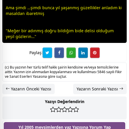
Ama şimdi …şimdi bunca yıl yaşanmış güzellikler anladım ki
masaldan ibaretmiş
"Meğer bir adınmış doğru bildiğim bide delisi olduğum
yeşil
gözlerin…"
Paylaş:
(c) Bu yazının her türlü telif hakkı şairin kendisine ve/veya temsilcilerine
aittir. Yazının izin alınmadan kopyalanması ve kullanılması 5846 sayılı Fikir
ve Sanat Eserleri Yasasına göre suçtur.
Yazarın Önceki Yazısı
Yazarın Sonraki Yazısı
Yazıyı Değerlendirin
Yıl 2005 mevsimlerden yaz Yazısına
Yorum Yap