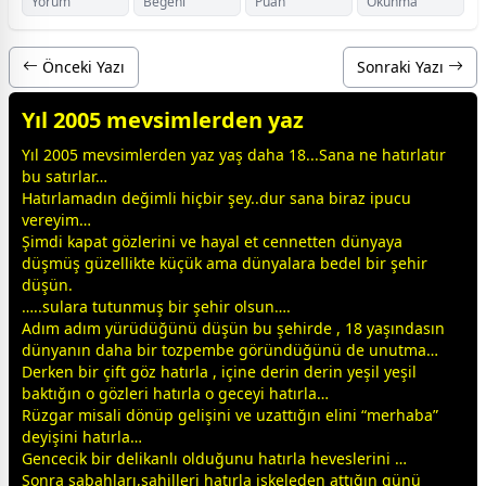
Yorum
Beğeni
Puan
Okunma
Önceki Yazı
Sonraki Yazı
Yıl 2005 mevsimlerden yaz
Yıl 2005 mevsimlerden yaz yaş daha 18...Sana ne hatırlatır
bu satırlar…
Hatırlamadın değimli hiçbir şey..dur sana biraz ipucu
vereyim…
Şimdi kapat gözlerini ve hayal et
cennet
ten
dünya
ya
düşmüş güzellikte küçük ama
dünya
lara bedel bir şehir
düşün.
…..sulara tutunmuş bir şehir olsun….
Adım adım yürüdüğünü düşün bu şehirde , 18 yaşındasın
dünya
nın daha bir tozpembe göründüğünü de unutma…
Derken bir çift göz hatırla , içine derin derin
yeşil
yeşil
baktığın o gözleri hatırla o
gece
yi hatırla…
Rüzgar misali dönüp gelişini ve uzattığın elini “merhaba”
deyişini hatırla…
Gencecik bir delikanlı olduğunu hatırla heveslerini …
Sonra sabahları,sahilleri hatırla iskeleden attığın günü