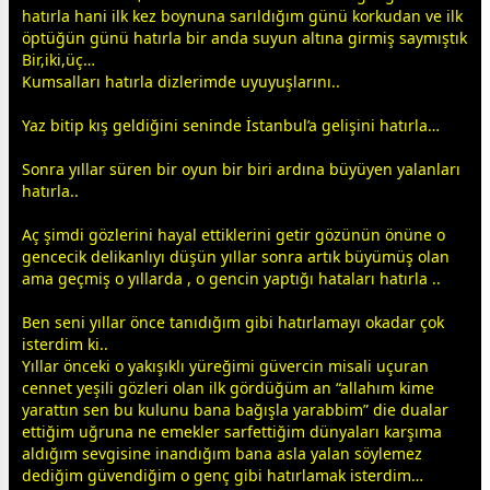
hatırla hani ilk kez boynuna sarıldığım günü korkudan ve ilk
öptüğün günü hatırla bir anda suyun altına girmiş saymıştık
Bir,iki,üç…
Kumsalları hatırla dizlerimde uyuyuşlarını..
Yaz bitip kış geldiğini seninde
İstanbul
’a gelişini hatırla…
Sonra yıllar süren bir oyun bir biri ardına büyüyen
yalan
ları
hatırla..
Aç şimdi gözlerini hayal ettiklerini getir gözünün önüne o
gencecik delikanlıyı düşün yıllar sonra artık büyümüş olan
ama geçmiş o yıllarda , o gencin yaptığı hataları hatırla ..
Ben seni yıllar önce tanıdığım gibi hatırlamayı okadar çok
isterdim ki..
Yıllar önceki o yakışıklı yüreğimi güvercin misali uçuran
cennet
yeşil
i gözleri olan ilk gördüğüm an “allahım kime
yarattın sen bu kulunu bana bağışla yarabbim” die dualar
ettiğim uğruna ne emekler sarfettiğim
dünya
ları karşıma
aldığım
sevgi
sine inandığım bana asla
yalan
söylemez
dediğim güvendiğim o genç gibi hatırlamak isterdim…