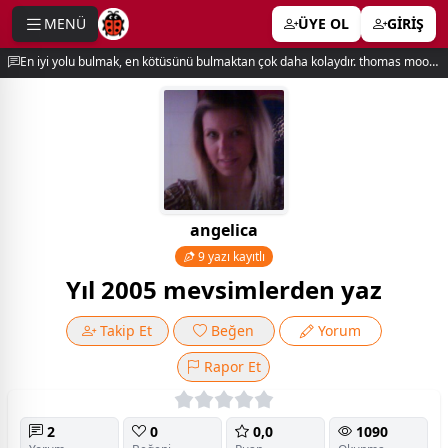
MENÜ
ÜYE OL
GİRİŞ
e menu
En iyi yolu bulmak, en kötüsünü bulmaktan çok daha kolaydır. thomas moore
angelica
9 yazı kayıtlı
Yıl 2005 mevsimlerden yaz
Takip Et
Beğen
Yorum
Rapor Et
2
0
0,0
1090