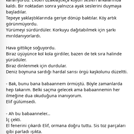
kaldı. Bir noktadan sonra yalnızca ayak seslerini duymaya
başladılar.
Tepeye yaklaştıklarında geriye dönüp baktılar. Köy artık
görünmüyordu.
Yürümeyi sürdürdüler. Korkuyu dağıtabilmek için şarkı
mırıldanıyorlardı.
Hava gittikçe soğuyordu.
Biraz üşüyünce kol kola girdiler, bazen de tek sıra halinde
yürüdüler.
Biraz dinlenmek için durdular.
Deniz boynuna sardığı hardal sarısı örgü kaşkolunu düzeltti.
- Bak, bunu bana
baba
anne
m örmüştü. Böyle
zaman
larda
hep takarım. Belki saçma gelecek ama
baba
anne
min her
ilmeğine dua okuduğuna inanıyorum.
Elif gülümsedi.
- Ah bu
baba
anne
ler…
İç çekti.
El fenerini çıkardı Elif, ormana doğru tuttu. Sis toz parçaları
gibi parladı ışıkta.