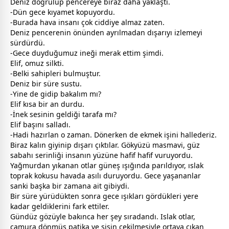
Deniz doğrulup pencereye biraz daha yaklaştı.
-Dün
gece
kıyamet kopuyordu.
-Burada hava insanı çok ciddiye almaz zaten.
Deniz pencerenin önünden ayrılmadan dışarıyı izlemeyi
sürdürdü.
-Gece duyduğumuz ineği merak ettim şimdi.
Elif, omuz silkti.
-Belki sahipleri bulmuştur.
Deniz bir süre sustu.
-Yine de gidip bakalım mı?
Elif kısa bir an durdu.
-İnek sesinin geldiği tarafa mı?
Elif başını salladı.
-Hadi hazırlan o
zaman
. Dönerken de
ekmek
işini hallederiz.
Biraz kalın giyinip dışarı çıktılar. Gökyüzü mas
mavi
, güz
sabahı serinliği insanın yüzüne hafif hafif vuruyordu.
Yağmurdan yıkanan otlar güneş ışığında parıldıyor, ıslak
toprak kokusu havada asılı duruyordu. Gece yaşananlar
sanki başka bir
zaman
a ait gibiydi.
Bir süre yürüdükten sonra
gece
ışıkları gördükleri yere
kadar geldiklerini fark ettiler.
Gündüz gözüyle bakınca her şey sıradandı. Islak otlar,
çamura dönmüş patika ve sisin çekilmesiyle ortaya çıkan