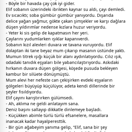
- Böyle bir havada çay çok iyi gider.
Elif sobanın üzerindeki ibrikten kaynar su aldı, çayı demledi.
Ev sıcacıktı; soba gümbür gümbür yanıyordu. Dışarıda
delice yağan yağmur, gökte çakan şimşekler ve karşı dağlara
düşen yıldırımlar nedense kızlara huzur veriyordu.
- Yeter ki sis gelip de kapatmasın her yeri.
Çaylarını yudumlarken ışıklar kapanıverdi.
Sobanın kızıl alevleri duvara ve tavana vuruyordu. Elif
dolaptan iki tane
beyaz
mum çıkarıp masanın üstünde yaktı.
Mumun titrek ışığı küçük bir alanı aydınlatıyordu. Cılız ışık,
odadaki tanıdık eşyaları bile yabancılaştırıyordu. Askıdaki
hırkanın duvara düşen gölgesi, köşede pusuda bekleyen
kambur bir silüete dönüşmüştü.
Mum alevi her nefeste can çekişirken evdeki eşyaların
gölgeleri büyüyüp küçülüyor, adeta kendi dillerinde bir
şeyler fısıldıyordu.
Elif çayını karıştırırken gülümsedi.
- Ah, aklıma ne geldi anlatayım sana.
Deniz başını sallayıp dikkatle dinlemeye başladı.
- Küçükken abimle türlü türlü efsanelere, masallara
inanacak kadar hayalperesttik.
- Bir gün ağabeyim yanıma gelip, “Elif, sana bir şey