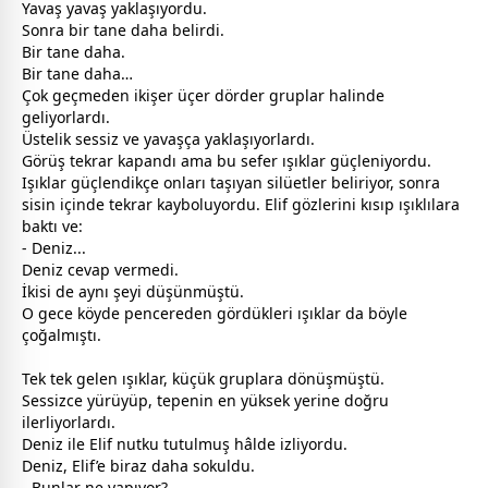
Yavaş yavaş yaklaşıyordu.
Sonra bir tane daha belirdi.
Bir tane daha.
Bir tane daha…
Çok geçmeden ikişer üçer dörder gruplar halinde
geliyorlardı.
Üstelik sessiz ve yavaşça yaklaşıyorlardı.
Görüş tekrar kapandı ama bu sefer ışıklar güçleniyordu.
Işıklar güçlendikçe onları taşıyan silüetler beliriyor, sonra
sisin içinde tekrar kayboluyordu. Elif gözlerini kısıp ışıklılara
baktı ve:
- Deniz...
Deniz cevap vermedi.
İkisi de aynı şeyi düşünmüştü.
O
gece
köyde pencereden gördükleri ışıklar da böyle
çoğalmıştı.
Tek tek gelen ışıklar, küçük gruplara dönüşmüştü.
Sessizce yürüyüp, tepenin en yüksek yerine doğru
ilerliyorlardı.
Deniz ile Elif nutku tutulmuş hâlde izliyordu.
Deniz, Elif’e biraz daha sokuldu.
- Bunlar ne yapıyor?