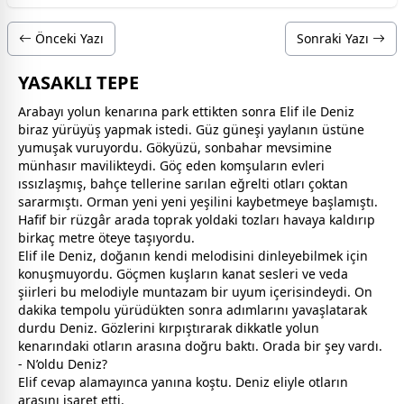
Önceki Yazı
Sonraki Yazı
YASAKLI TEPE
Arabayı yolun kenarına park ettikten sonra Elif ile Deniz
biraz yürüyüş yapmak istedi. Güz güneşi yaylanın üstüne
yumuşak vuruyordu. Gökyüzü, sonbahar mevsimine
münhasır
mavi
likteydi. Göç eden komşuların evleri
ıssızlaşmış, bahçe tellerine sarılan eğrelti otları çoktan
sararmıştı. Orman yeni yeni yeşilini kaybetmeye başlamıştı.
Hafif bir rüzgâr arada toprak yoldaki tozları havaya kaldırıp
birkaç metre öteye taşıyordu.
Elif ile Deniz, doğanın kendi melodisini dinleyebilmek için
konuşmuyordu. Göçmen kuşların kanat sesleri ve veda
şiirleri bu melodiyle muntazam bir uyum içerisindeydi. On
dakika tempolu yürüdükten sonra adımlarını yavaşlatarak
durdu Deniz. Gözlerini kırpıştırarak dikkatle yolun
kenarındaki otların arasına doğru baktı. Orada bir şey vardı.
- N’oldu Deniz?
Elif cevap alamayınca yanına koştu. Deniz eliyle otların
arasını işaret etti.