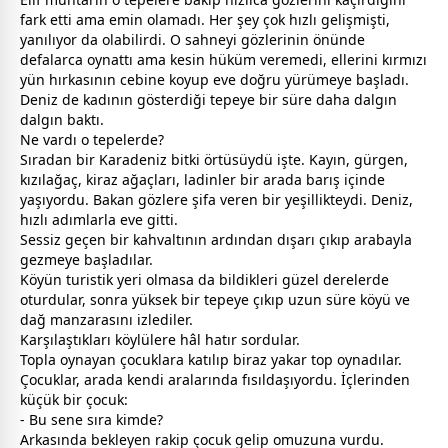
fark etti ama emin olamadı. Her şey çok hızlı gelişmişti,
yanılıyor da olabilirdi. O sahneyi gözlerinin önünde
defalarca oynattı ama kesin hüküm veremedi, ellerini kırmızı
yün hırkasının cebine koyup eve doğru yürümeye başladı.
Deniz de kadının gösterdiği tepeye bir süre daha dalgın
dalgın baktı.
Ne vardı o tepelerde?
Sıradan bir Karadeniz bitki örtüsüydü işte. Kayın, gürgen,
kızılağaç, kiraz ağaçları, ladinler bir arada barış içinde
yaşıyordu. Bakan gözlere şifa veren bir yeşillikteydi. Deniz,
hızlı adımlarla eve gitti.
Sessiz geçen bir kahvaltının ardından dışarı çıkıp arabayla
gezmeye başladılar.
Köyün turistik yeri olmasa da bildikleri güzel derelerde
oturdular, sonra yüksek bir tepeye çıkıp uzun süre köyü ve
dağ manzarasını izlediler.
Karşılaştıkları köylülere hâl hatır sordular.
Topla oynayan çocuklara katılıp biraz yakar top oynadılar.
Çocuklar, arada kendi aralarında fısıldaşıyordu. İçlerinden
küçük bir çocuk:
- Bu sene sıra kimde?
Arkasında bekleyen rakip çocuk gelip omuzuna vurdu.