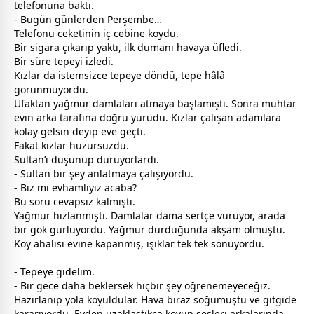
telefonuna baktı.
- Bugün günlerden Perşembe…
Telefonu ceketinin iç cebine koydu.
Bir sigara çıkarıp yaktı, ilk dumanı havaya üfledi.
Bir süre tepeyi izledi.
Kızlar da istemsizce tepeye döndü, tepe hâlâ
görünmüyordu.
Ufaktan yağmur damlaları atmaya başlamıştı. Sonra muhtar
evin arka tarafına doğru yürüdü. Kızlar çalışan adamlara
kolay gelsin deyip eve geçti.
Fakat kızlar huzursuzdu.
Sultan’ı düşünüp duruyorlardı.
- Sultan bir şey anlatmaya çalışıyordu.
- Biz mi evhamlıyız acaba?
Bu soru cevapsız kalmıştı.
Yağmur hızlanmıştı. Damlalar dama sertçe vuruyor, arada
bir gök gürlüyordu. Yağmur durduğunda akşam olmuştu.
Köy ahalisi evine kapanmış, ışıklar tek tek sönüyordu.
- Tepeye gidelim.
- Bir
gece
daha beklersek hiçbir şey öğrenemeyeceğiz.
Hazırlanıp yola koyuldular. Hava biraz soğumuştu ve gitgide
kararıyordu. Evden uzaklaştıkça köyün sesleri arkalarında