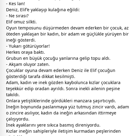
- Kes lan!
Deniz, Elif’e yaklaşıp kulağına eğildi:
- Ne sırası?
Elif omuz silkti.
Oyun temposunu düşürmeden devam ederken bir çocuk, az
öteden yaklaşan bir kadın, bir adam ve güçlükle yürüyen bir
ineği gösterdi.
- Yukarı götürüyorlar!
Herkes oraya baktı.
Grubun en büyük çocuğu yanlarına gelip topu aldı.
- Akşam oluyor zaten.
Çocuklar oyuna devam ederken Deniz ile Elif çocuğun
gösterdiği tarafa dikkat kesilmişti.
Adam, kadın ve inek gözden kaybolunca kızlar çocuklara
teşekkür edip oradan ayrıldı. Sonra inekli ailenin peşine
takıldı.
Onlara yetiştiklerinde gördükleri manzara şaşırtıcıydı.
İneğin boynunda paslanmaya yüz tutmuş zincir vardı, adam
o zincire asılıyor, kadın da ineğin arkasından ittirmeye
çalışıyordu.
İnek ayaklarını yere sıkıca basmış direniyordu.
Kızlar ineğin sahipleriyle iletişim kurmadan peşlerinden