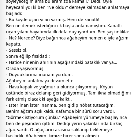
söyleyeceğim ama bu aramızda kalmalı.” Dedi. Öyle
heyecanlıydı ki ben “Ne oldu?” demeye kalmadan anlatmaya
başladı:
- Bu köyde uçan yılan varmış. Hem de kanatlı!
Ben ne demek istediğini ilk başta anlamamıştım. Kanatlı
uçan yılanı hayatımda ilk defa duyuyordum. Ben şaşkınlıkla:
- Ne? Nerede? Diye bağırınca ağabeyim hemen eliyle ağzımı
kapattı.
- Sessiz ol.
Sonra eğilip fısıldadı:
- Hatice ninenin ahırının aşağısındaki bataklık var ya…
Orada yaşıyormuş.
- Duyduklarıma inanamıyordum.
Ağabeyim anlatmaya devam etti:
- Hava kapalı ve yağmurlu olunca çıkıyormuş. Köyün
üstünde biraz dolanıp geri gidiyormuş. Tam ikna olmadığımı
fark etmiş olacak ki ayağa kalktı.
- İster inan ister inanma, ben gidip nöbet tutacağım.
Benim ağzım açık kaldı. Kafamda bir sürü soru vardı.
“Görmek istiyorum çünkü.” Ağabeyim yürümeye başlayınca
ben de peşinden gittim. Dediği yerin yakınlarında birkaç
ağaç vardı. O ağaçların arasına saklanıp beklemeye
başladık. Ağabeyim ikimize birer sopa almıştı,