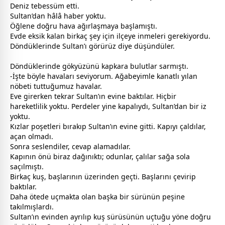
Deniz tebessüm etti.
Sultan’dan hâlâ haber yoktu.
Öğlene doğru hava ağırlaşmaya başlamıştı.
Evde eksik kalan birkaç şey için ilçeye inmeleri gerekiyordu.
Döndüklerinde Sultan’ı görürüz diye düşündüler.
Döndüklerinde gökyüzünü kapkara
bulut
lar sarmıştı.
-İşte böyle havaları seviyorum. Ağabeyimle kanatlı yılan
nöbeti tuttuğumuz havalar.
Eve girerken tekrar Sultan’ın evine baktılar. Hiçbir
hareketlilik yoktu. Perdeler yine kapalıydı, Sultan’dan bir iz
yoktu.
Kızlar poşetleri bırakıp Sultan’ın evine gitti. Kapıyı çaldılar,
açan olmadı.
Sonra seslendiler, cevap alamadılar.
Kapının önü biraz dağınıktı; odunlar, çalılar sağa sola
saçılmıştı.
Birkaç kuş, başlarının üzerinden geçti. Başlarını çevirip
baktılar.
Daha ötede uçmakta olan başka bir sürünün peşine
takılmışlardı.
Sultan’ın evinden ayrılıp kuş sürüsünün uçtuğu yöne doğru