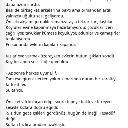
daha uzun sürdü.
İkisi de birkaç kez arkalarına baktı ama ormandan artık
yalnızca uğultu sesi geliyordu.
Önceki akşam gördükleri manzarayla tekrar karşılaştılar.
Köylüler evine kapanmaya hazırlanıyordu; çocuklar içeri
çağrılıyor, tavuklar kümese koyuluyor, odunlar ve çamaşırlar
toplanıyordu.
En sonunda evlerin kapıları kapandı.
Kızlar eve varmak üzereyken evlerin bütün ışıkları söndü.
Köy bir anda sessizliğe gömüldü.
- Az sonra herkes uyur Elif.
Tam eve gireceklerken yolun kenarında duran bir karaltıyı
fark ettiler.
Sultan’dı.
Önce etrafı kolaçan edip, sonra tepeye baktı ve titreyen
sesiyle kızlara doğru eğildi:
-Siz dün
gece
ışıkları gördünüz, bugün de ineği. Tesadüf
değil.
Sultan hızlıca oradan uzaklaştı.