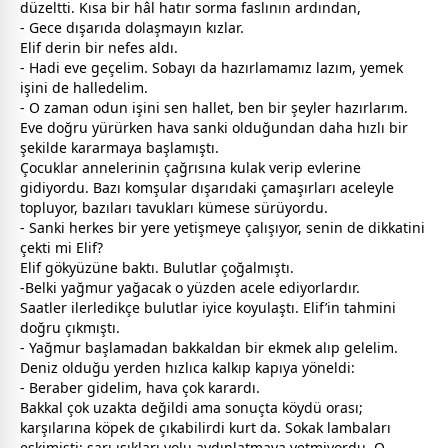
düzeltti. Kısa bir hâl hatır sorma faslının ardından,
- Gece dışarıda dolaşmayın kızlar.
Elif derin bir nefes aldı.
- Hadi eve geçelim. Sobayı da hazırlamamız lazım, yemek
işini de halledelim.
- O
zaman
odun işini sen hallet, ben bir şeyler hazırlarım.
Eve doğru yürürken hava sanki olduğundan daha hızlı bir
şekilde kararmaya başlamıştı.
Çocuklar
anne
lerinin çağrısına kulak verip evlerine
gidiyordu. Bazı komşular dışarıdaki çamaşırları aceleyle
topluyor, bazıları tavukları kümese sürüyordu.
- Sanki herkes bir yere yetişmeye çalışıyor, senin de dikkatini
çekti mi Elif?
Elif gökyüzüne baktı. Bulutlar çoğalmıştı.
-Belki yağmur yağacak o yüzden acele ediyorlardır.
Saatler ilerledikçe
bulut
lar iyice koyulaştı. Elif’in tahmini
doğru çıkmıştı.
- Yağmur başlamadan bakkaldan bir
ekmek
alıp gelelim.
Deniz olduğu yerden hızlıca kalkıp kapıya yöneldi:
- Beraber gidelim, hava çok karardı.
Bakkal çok uzakta değildi ama sonuçta köydü orası;
karşılarına köpek de çıkabilirdi kurt da. Sokak lambaları
eskimişti; sarı ışıkları yolu aydınlatmaya yetmiyordu. O