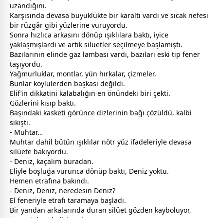
uzandığını.
Karşısında devasa büyüklükte bir karaltı vardı ve sıcak nefesi
bir rüzgâr gibi yüzlerine vuruyordu.
Sonra hızlıca arkasını dönüp ışıklılara baktı, iyice
yaklaşmışlardı ve artık silüetler seçilmeye başlamıştı.
Bazılarının elinde gaz lambası vardı, bazıları eski tip fener
taşıyordu.
Yağmurluklar, montlar, yün hırkalar, çizmeler.
Bunlar köylülerden başkası değildi.
Elif’in dikkatini kalabalığın en önündeki biri çekti.
Gözlerini kısıp baktı.
Başındaki kasketi görünce dizlerinin bağı çözüldü, kalbi
sıkıştı.
- Muhtar…
Muhtar dahil bütün ışıklılar nötr yüz ifadeleriyle devasa
silüete bakıyordu.
- Deniz, kaçalım buradan.
Eliyle boşluğa vurunca dönüp baktı, Deniz yoktu.
Hemen etrafına bakındı.
- Deniz, Deniz, neredesin Deniz?
El feneriyle etrafı taramaya başladı.
Bir yandan arkalarında duran silüet gözden kayboluyor,