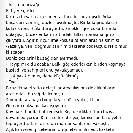
- Aa… ölü buzağı.
Elif yere çöktü.
Kırmızı
beyaz
alaca simental türü bir buzağıydı. Arka
bacakları yanmış, gözleri oyulmuştu. Bir kulağındaki sarı
kulak küpesi hâlâ duruyordu. Sinekler göz çukurlarında
dolaşıyor, böcekler karın altındaki kılların arasına girip
çıkıyordu. Ağır bir çürüme kokusu otların arasına sinmişti.
-Yazık ya, yeni doğmuş sanırım baksana çok küçük. Ne olmuş
ki acaba?
Deniz gözlerini buzağıdan ayırmadı.
- Kayıp mı oldu acaba? Belki göç ederlerken birden koşmaya
başladı ve sahipleri onu yakalayamadı.
- Çok yazık olmuş, daha küçücükmüş.
- Evet.
Biraz daha etrafta dolaştılar ama ikisinin de aklı otların
arasındaki buzağıda kalmıştı.
Sonunda arabaya binip köye doğru yola çıktılar.
Gün artık akşama kavuşuyordu.
Köy halkı bağda bahçedeydi. Kış hazırlıkları tüm hızıyla
devam ediyordu. Kimisi odun diziyor, kimisi son fasulyeleri
topluyordu. Tam o sırada muhtar yanlarına yaklaştı.
Açık
kahve
rengi ceketinin düğmelerini ilikledi, kasketini