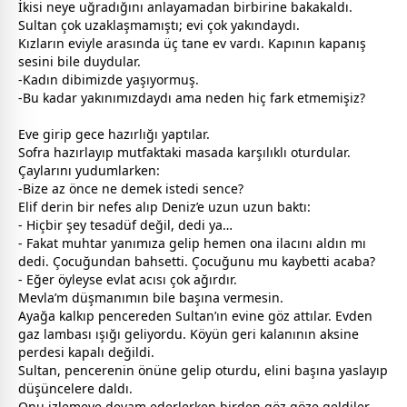
İkisi neye uğradığını anlayamadan birbirine bakakaldı.
Sultan çok uzaklaşmamıştı; evi çok yakındaydı.
Kızların eviyle arasında üç tane ev vardı. Kapının kapanış
sesini bile duydular.
-Kadın dibimizde yaşıyormuş.
-Bu kadar yakınımızdaydı ama neden hiç fark etmemişiz?
Eve girip
gece
hazırlığı yaptılar.
Sofra hazırlayıp mutfaktaki masada karşılıklı oturdular.
Çaylarını yudumlarken:
-Bize az önce ne demek istedi sence?
Elif derin bir nefes alıp Deniz’e uzun uzun baktı:
- Hiçbir şey tesadüf değil, dedi ya…
- Fakat muhtar yanımıza gelip hemen ona ilacını aldın mı
dedi. Çocuğundan bahsetti. Çocuğunu mu kaybetti acaba?
- Eğer öyleyse evlat acısı çok ağırdır.
Mevla’m düşmanımın bile başına vermesin.
Ayağa kalkıp pencereden Sultan’ın evine göz attılar. Evden
gaz lambası ışığı geliyordu. Köyün geri kalanının aksine
perdesi kapalı değildi.
Sultan, pencerenin önüne gelip oturdu, elini başına yaslayıp
düşüncelere daldı.
Onu izlemeye devam ederlerken birden göz göze geldiler.