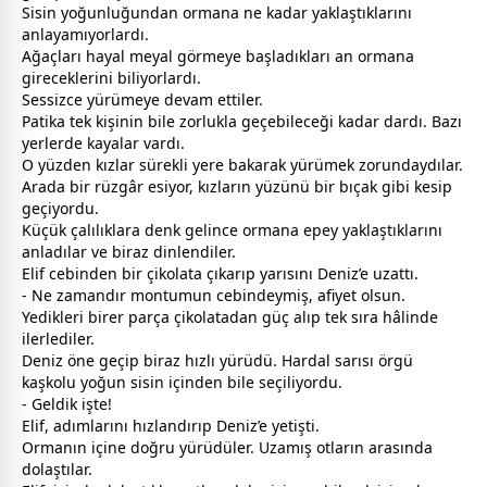
Sisin yoğunluğundan ormana ne kadar yaklaştıklarını
anlayamıyorlardı.
Ağaçları hayal meyal görmeye başladıkları an ormana
gireceklerini biliyorlardı.
Sessizce yürümeye devam ettiler.
Patika tek kişinin bile zorlukla geçebileceği kadar dardı. Bazı
yerlerde kayalar vardı.
O yüzden kızlar sürekli yere bakarak yürümek zorundaydılar.
Arada bir rüzgâr esiyor, kızların yüzünü bir bıçak gibi kesip
geçiyordu.
Küçük çalılıklara denk gelince ormana epey yaklaştıklarını
anladılar ve biraz dinlendiler.
Elif cebinden bir çikolata çıkarıp yarısını Deniz’e uzattı.
- Ne
zaman
dır montumun cebindeymiş, afiyet olsun.
Yedikleri birer parça çikolatadan güç alıp tek sıra hâlinde
ilerlediler.
Deniz öne geçip biraz hızlı yürüdü. Hardal sarısı örgü
kaşkolu yoğun sisin içinden bile seçiliyordu.
- Geldik işte!
Elif, adımlarını hızlandırıp Deniz’e yetişti.
Ormanın içine doğru yürüdüler. Uzamış otların arasında
dolaştılar.