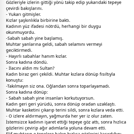
Gözleriyle izlerin gittiği yönü takip edip yukarıdaki tepeye
çevirdi bakışlarını.
- Yukarı gitmişler.
Kızlar şaşkınlıkla birbirine baktı.
Kadının yüz ifadesi nötrdü, herhangi bir duygu
okunmuyordu.
-Sabah sabah yine başlamış.
Muhtar yanlarına geldi, sabah selamını vermeyi
geciktirmedi.
- Hayırlı sabahlar hanım kızlar.
Sonra kadına döndü.
- İlacını aldın mı Sultan?
Kadın biraz geri çekildi. Muhtar kızlara dönüp fısıltıyla
konuştu:
-Takılmayın siz ona. Oğlandan sonra toparlayamadı.
Sonra kadına dönüp:
- Sabah sabah yine insanları korkutuyorsun.
Kadın geri geri yürüdü, sonra dönüp oradan uzaklaştı.
Muhtar kasketini çıkarıp terini sildi, sonra kızlara veda etti.
- O izlere aldırmayın, yağmurda her yer iz olur zaten.
İstemsizce kadının işaret ettiği tepeye göz attı, sonra hızlıca
gözlerini çevirip ağır adımlarla yoluna devam etti.
Elif muhtarın o tepelere bakıp hızlıca gözlerini kaçırdığını