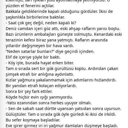
yüzden el fenerini açtılar.
Bakkala geldiklerinde kapalı olduğunu gördüler. İkisi de
şaşkınlıkla birbirlerine baktılar.
- Saat çok geç değil, neden kapalı ki?
Deniz camdan içeri göz attı, eski ahşap rafların yarısı boştu.
Bazı ürünlerin ambalajları güneşte solmuştu. Kenardaki eski
terazinin kefesi biraz yana yatmıştı. Rafların arasında
yıllardır değişmeyen bir hava vardı.
“Neden satarlar bunları?” diye geçirdi içinden.
Elif de içeriye şöyle bir baktı.
- Köy işte, burada hayat erken biter.
Tam o sırada sert bir gök gürültüsü koptu. Ardından çakan
şimşek etrafı bir anlığına aydınlattı.
Kızlar yağmura yakalanmamak için adımlarını hızlandırdı.
Bir yandan etrafı kolaçan ediyorlardı.
Sonra bir şey fark ettiler.
Köyde hiçbir evin ışığı yanmıyordu.
-Yatsı ezanından sonra herkes uyuyor olmalı.
- Sen de sabah saat dörtte uyansan yatsıdan sonra uyursun.
Gülüştüler. Tam o sırada gök öyle gürledi ki ikisi de irkildi.
Bu sefer koşmaya başladılar.
Eve girer girmez iri iri yağmur damlaları düşmeye başladı.