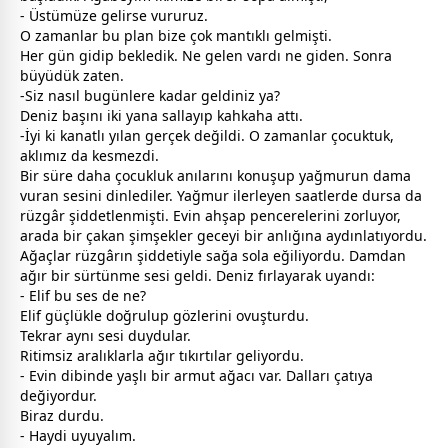
- Üstümüze gelirse vururuz.
O
zaman
lar bu plan bize çok mantıklı gelmişti.
Her gün gidip bekledik. Ne gelen vardı ne giden. Sonra
büyüdük zaten.
-Siz nasıl bugünlere kadar geldiniz ya?
Deniz başını iki yana sallayıp kahkaha attı.
-İyi ki kanatlı yılan gerçek değildi. O
zaman
lar çocuktuk,
aklımız da kesmezdi.
Bir süre daha çocukluk anılarını konuşup yağmurun dama
vuran sesini dinlediler. Yağmur ilerleyen saatlerde dursa da
rüzgâr şiddetlenmişti. Evin ahşap pencerelerini zorluyor,
arada bir çakan şimşekler
gece
yi bir anlığına aydınlatıyordu.
Ağaçlar rüzgârın şiddetiyle sağa sola eğiliyordu. Damdan
ağır bir sürtünme sesi geldi. Deniz fırlayarak uyandı:
- Elif bu ses de ne?
Elif güçlükle doğrulup gözlerini ovuşturdu.
Tekrar aynı sesi duydular.
Ritimsiz aralıklarla ağır tıkırtılar geliyordu.
- Evin dibinde yaşlı bir armut ağacı var. Dalları çatıya
değiyordur.
Biraz durdu.
- Haydi uyuyalım.