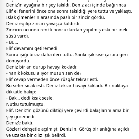
Deniz’in ayağına bir şey takıldı. Deniz acı içinde bağırınca
Elif el fenerini önce ona sonra takıldığı yere tuttu ve yaklaştı.
Islak çimenlerin arasında paslı bir zincir gördü.
Deniz eğilip zinciri yavaşça kaldırdı.
Zincirin ucunda renkli boncuklardan yapılmış eski bir inek
süsü vardı.
- Bu…
Elif devamını getiremedi.
Sonra ışığı biraz daha ileri tuttu. Sanki ışık sise çarpıp geri
dönüyordu.
Deniz bir an durup havayı kokladı:
- Yanık kokusu alıyor musun sen de?
Elif cevap vermeden önce rüzgâr tekrar esti.
Bu sefer sıcak esti. Deniz tekrar havayı kokladı. Bir noktaya
dikkatle bakıp:
- Bak… dedi kısık sesle.
Nutku tutulmuştu.
Elif, Deniz’in gözünü diktiği yere çevirdi bakışlarını ama bir
şey göremedi.
Deniz’e baktı.
Gözleri dehşetle açılmıştı Deniz’in. Görüş bir anlığına açıldı
ve uzakta bir cılız ışık belirdi.