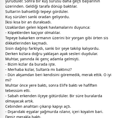
yürüdüler. Sonra bir kuş sürüsü daha geçti başlarının
üzerinden. Geldiği tarafa dönüp baktılar.
Sultan’ın bahsettiği tepeyi gördüler.
Kuş sürüleri sanki oradan geliyordu.
İkisi kısa bir an duraksadı.
Uzaklardan gelen köpek havlamalarını duyunca:
- Köpeklerden kaçıyor olmalılar.
Tepeye bakarken ormanın üzerini bir yorgan gibi örten sis
dikkatlerinden kaçmadı.
Sisin dağılışı farklıydı, sanki bir şeye takılıp kalıyordu.
Derken kızlara doğru yaklaşan ayak sesleri duydular.
Muhtar, yanında iki genç adamla gelmişti.
- Bizim kızlar da burada işte.
- Merhaba kızlar, Sultan’a mı baktınız?
- Dün akşamdan beri kendisini göremedik, merak ettik. O iyi
mi?
Muhtar önce yere baktı, sonra Elif’e baktı ve hafiften
tebessüm etti.
- Sabah erkenden ilçeye götürdüler. Bir süre buralarda
olmayacak artık.
Cebinden anahtarı çıkarıp kapıyı açtı.
- Dışarıdaki eşyalar yağmurda ıslanır, içeri koyalım bari.
Deniz merakla baktı.