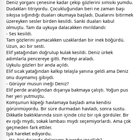
Deniz yorganı çenesine kadar çekip gözlerini sımsıkı yumdu.
Dudakları titriyordu. Çocukluğundan beri ne
zaman
başı
sıkışsa sığındığı duaları okumaya başladı. Dualarını bitirmek
üzereyken sesler birden kesildi. Sanki duaları kabul
olmuştu. Tam da
uyku
ya dalacakken mırıldandı:
- Ses kesildi.
Tam gözlerini yumacakken uzaklardan bir inek böğürdü.
Uzun, acı bir sesti.
Elif yatağından doğrulup kulak kesildi. Deniz ürkek
adımlarla pencereye gitti. Perdeyi araladı.
Uykulu gözleri bir anda açıldı.
Elif sıcak yatağından kalkıp telaşla yanına geldi ama Deniz
onu duymamış gibiydi.
- Görüyor musun ineği Deniz?
Elif perde aralığından dışarıya bakmaya çalıştı. Yoğun pus
her yeri yutmuştu.
Komşunun köpeği havlamaya başladı ama kendisi
görünmüyordu. Bir süre durmadan havladı, sonra sustu.
Dikkatle baktıklarında sisin içinde cılız bir ışık gördüler. Bir
ev ışığı mıydı, sokak lambası mıydı seçemiyorlardı. Ama çok
geçmeden fark ettiler.
Işık hareket ediyordu.
- Ha, biri dışarıda dolaşıyor; hayırdır inşallah?