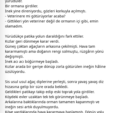
yürüdüler.
Bir ormana girdiler.
İnek yine direniyordu, gözleri korkuyla açılmıştı.
- Veterinere mi götürüyorlar acaba?
- Gittikleri yön veteriner değil de ormanın içi gibi, emin
olamadım.
Yürüdükçe patika yolun daraldığını fark ettiler.
Kızlar geri dönmeye karar verdi.
Güneş çoktan ağaçların arkasına çekilmişti. Hava tam
kararmamıştı ama doğanın rengi solmuştu, rüzgârın yönü
değişmişti.
İnek acı acı böğürmeye başladı.
Kızlar arada bir geriye dönüp zorla götürülen ineğin hâline
üzülüyordu.
Sis usul usul ağaç diplerine yerleşti, sonra yavaş yavaş diz
hizasına gelip bir süre orada bekledi.
Geldikleri patikayı takip edip eski toprak yola girdiler.
Köydeki evler uzaktan tek tek görünmeye başladı.
Arkalarına baktıklarında orman tamamen kapanmıştı ve
ineğin sesi artık duyulmuyordu.
Köye vardıklarında hava kararmaya başlamıştı. Dönüş yolu