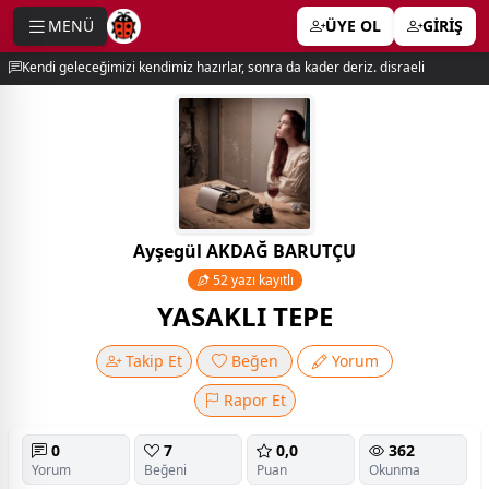
MENÜ
ÜYE OL
GİRİŞ
e menu
Kendi geleceğimizi kendimiz hazırlar, sonra da kader deriz. disraeli
Ayşegül AKDAĞ BARUTÇU
52 yazı kayıtlı
YASAKLI TEPE
Takip Et
Beğen
Yorum
Rapor Et
0
7
0,0
362
Yorum
Beğeni
Puan
Okunma