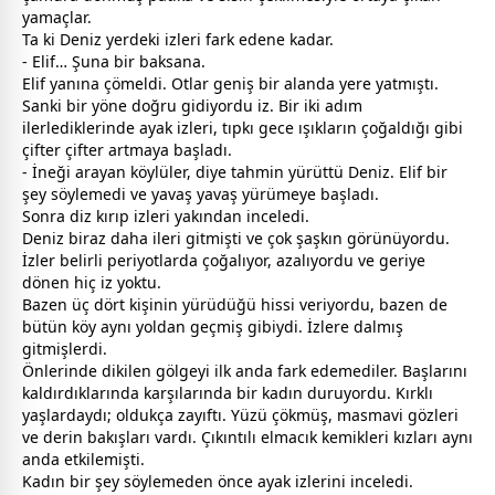
yamaçlar.
Ta ki Deniz yerdeki izleri fark edene kadar.
- Elif… Şuna bir baksana.
Elif yanına çömeldi. Otlar geniş bir alanda yere yatmıştı.
Sanki bir yöne doğru gidiyordu iz. Bir iki adım
ilerlediklerinde ayak izleri, tıpkı
gece
ışıkların çoğaldığı gibi
çifter çifter artmaya başladı.
- İneği arayan köylüler, diye tahmin yürüttü Deniz. Elif bir
şey söylemedi ve yavaş yavaş yürümeye başladı.
Sonra diz kırıp izleri yakından inceledi.
Deniz biraz daha ileri gitmişti ve çok şaşkın görünüyordu.
İzler belirli periyotlarda çoğalıyor, azalıyordu ve geriye
dönen hiç iz yoktu.
Bazen üç dört kişinin yürüdüğü hissi veriyordu, bazen de
bütün köy aynı yoldan geçmiş gibiydi. İzlere dalmış
gitmişlerdi.
Önlerinde dikilen gölgeyi ilk anda fark edemediler. Başlarını
kaldırdıklarında karşılarında bir kadın duruyordu. Kırklı
yaşlardaydı; oldukça zayıftı. Yüzü çökmüş, mas
mavi
gözleri
ve derin bakışları vardı. Çıkıntılı elmacık kemikleri kızları aynı
anda etkilemişti.
Kadın bir şey söylemeden önce ayak izlerini inceledi.