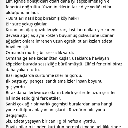
Elif, içinde dolaştıkları otları daha iyi seçebilmek için el
fenerini doğrulttu. Yazın ineklerin taze diye yediği otlar
olduğunu anladı.
- Buraları nasıl boş bırakmış köy halkı?
Bir süre yokuş çıktılar.
Kocaman ağaç gövdeleriyle karşılaştılar; dalları yere inen
devasa ağaçlar, aynı kökten büyümüş gökyüzüne uzanan
ağaçlar; onlara imrenen uzun eğrelti otları kızları adeta
büyülemişti.
Ormanda müthiş bir sessizlik vardı.
Ormana gelene kadar öten kuşlar, uzaklarda havlayan
köpekler burada sessizliğe bürünmüştü. Elif el fenerini biraz
daha yukarı tuttu.
Bazı ağaçlarda sürtünme izlerini gördü.
İlk başta ayı pençesi sandı ama izler insan boyunu
geçiyordu.
Biraz daha ilerleyince otların belirli yerlerde uzun şeritler
hâlinde ezildiğini fark ettiler.
Sanki çok ağır bir varlık geçmişti buralardan ama hangi
yöne gittiğini anlayamamışlardı. Rüzgârın bile yönü
değişmişti.
Sis, adeta yaşayan bir canlı gibi nefes alıyordu.
Büyük otların içinden kurtulup normal çimene geldiklerinde