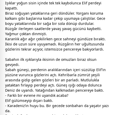
Işıklar yoğun sisin içinde tek tek kaybolunca Elif perdeyi
kapattı.
Biraz soğuyan yataklarına geri döndüler. Yorganı koruma
kalkanı gibi başlarına kadar çekip uyumaya çalıştılar. Gece
boyu yataklarında bir sağa bir sola dönüp durdular.
Rüzgâr ilerleyen saatlerde yavaş yavaş gücünü kaybetti.
Yağmur çoktan dinmişti.
Karanlık ağır ağır çekilirken
gece
sahneyi gündüze bıraktı.
İkisi de uzun süre uyuyamadı. Rüzgârın her uğultusunda
gözlerini tekrar açıyor, istemsizce pencereye bakıyorlardı.
Sabahın ilk ışıklarıyla ikisinin de omuzları biraz olsun
gevşedi.
Sabah güneşi, perdenin aralıklarından içeri süzülüp Elif’in
yüzüne vurunca gözlerini açtı. Kehribarla zümrüt yeşili
arasında gidip gelen gözleri bir an parladı. Mutlulukla
yataktan fırlayıp perdeyi açtı. Güneş ışığı odaya dolunca
Deniz de uyandı. Yatağından kalkmadan pencereye baktı.
- Farklı bir evrene mi uyandık acaba?
Elif gülümseyip dışarı baktı.
- Karadeniz’in huyu bu. Bir
gece
de sonbaharı da yaşatır yazı
da.