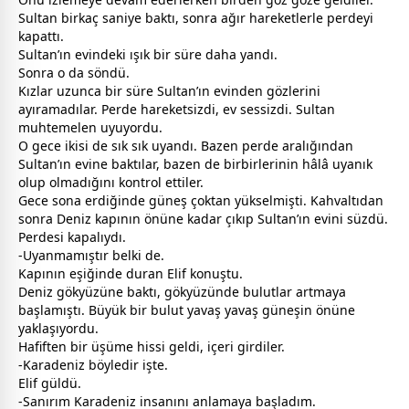
Sultan birkaç saniye baktı, sonra ağır hareketlerle perdeyi
kapattı.
Sultan’ın evindeki ışık bir süre daha yandı.
Sonra o da söndü.
Kızlar uzunca bir süre Sultan’ın evinden gözlerini
ayıramadılar. Perde hareketsizdi, ev sessizdi. Sultan
muhtemelen uyuyordu.
O
gece
ikisi de sık sık uyandı. Bazen perde aralığından
Sultan’ın evine baktılar, bazen de birbirlerinin hâlâ uyanık
olup olmadığını kontrol ettiler.
Gece sona erdiğinde güneş çoktan yükselmişti. Kahvaltıdan
sonra Deniz kapının önüne kadar çıkıp Sultan’ın evini süzdü.
Perdesi kapalıydı.
-Uyanmamıştır belki de.
Kapının eşiğinde duran Elif konuştu.
Deniz gökyüzüne baktı, gökyüzünde
bulut
lar artmaya
başlamıştı. Büyük bir
bulut
yavaş yavaş güneşin önüne
yaklaşıyordu.
Hafiften bir üşüme hissi geldi, içeri girdiler.
-Karadeniz böyledir işte.
Elif güldü.
-Sanırım Karadeniz insanını anlamaya başladım.