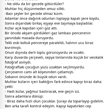
- Ne oldu da bir
gece
de götürdüler?
Muhtar hiç düşünmeden omuz silkti.
-Bazı şeyler bir
gece
de olmaz kızım.
Adamlar önce dağınık odunları toplayıp kapalı yere koydu.
Sonra dışarıdaki birkaç eşyayı eve taşımaya başladılar.
Kızlar açık kapıdan içeri göz attı.
Bir önceki akşam gördükleri gaz lambası pencerenin
yanındaki masada duruyordu.
Tekli eski koltuk pencereye paraleldi, halının ucu biraz
kıvrılmıştı.
Onun dışında derli toplu görünüyordu ve sıcaktı.
Karşı duvarda çerçeveli, sepya tonlarında küçük bir vesikalık
fotoğraf asılıydı.
Fotoğraftaki çocuğun yüzü uzaktan seçilmiyordu.
Çerçevenin camı alt köşesinden çatlamıştı.
Sobanın önünde iki büyük odun vardı.
Muhtar kızların içeri baktığını fark edince kapıyı biraz daha
çekti:
- Hadi kızlar, yağmur bastıracak, eve geçin siz.
Sonra adamlara dönüp:
- Biraz daha hızlı olun çocuklar. Şurayı da toparlayıp gidelim.
Ben arka tarafı kontrol edeyim. Kapıyı kapatırken cep