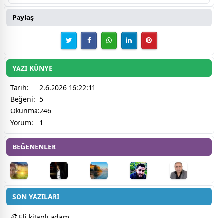
Paylaş
YAZI KÜNYE
Tarih:
2.6.2026 16:22:11
Beğeni:
5
Okunma:
246
Yorum:
1
BEĞENENLER
SON YAZILARI
Eli kitaplı adam