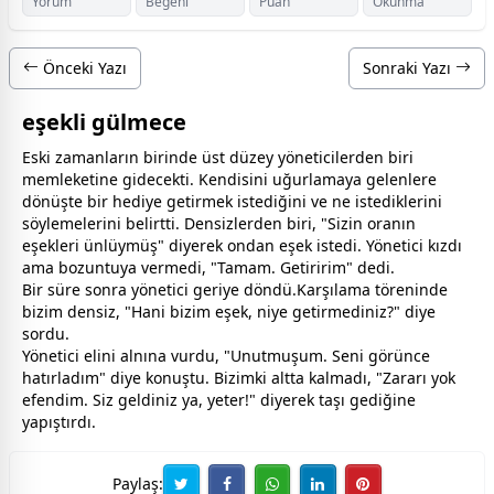
Yorum
Beğeni
Puan
Okunma
Önceki Yazı
Sonraki Yazı
eşekli gülmece
Eski
zaman
ların birinde üst düzey yöneticilerden biri
memleketine gidecekti. Kendisini uğurlamaya gelenlere
dönüşte bir hediye getirmek istediğini ve ne istediklerini
söylemelerini belirtti. Densizlerden biri, "Sizin oranın
eşekleri ünlüymüş" diyerek ondan eşek istedi. Yönetici kızdı
ama bozuntuya vermedi, "Tamam. Getiririm" dedi.
Bir süre sonra yönetici geriye döndü.Karşılama töreninde
bizim densiz, "Hani bizim eşek, niye getirmediniz?" diye
sordu.
Yönetici elini alnına vurdu, "Unutmuşum. Seni görünce
hatırladım" diye konuştu. Bizimki altta kalmadı, "Zararı yok
efendim. Siz geldiniz ya, yeter!" diyerek taşı gediğine
yapıştırdı.
Paylaş: