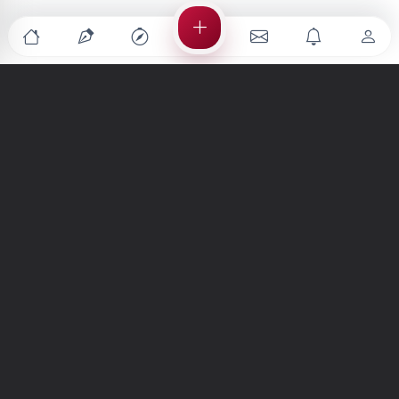
Türkiye'nin en büyük kültür sanat platformu
MENÜLER
Anasayfa
Keşfet
Şiirler
Hikayeler
Yazılar
İletiler
Forum
Nedir?
Ara
SİTE