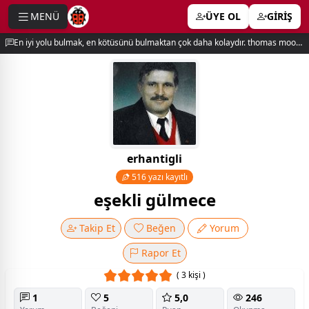
MENÜ
ÜYE OL
GİRİŞ
e menu
En iyi yolu bulmak, en kötüsünü bulmaktan çok daha kolaydır. thomas moore
erhantigli
516 yazı kayıtlı
eşekli gülmece
Takip Et
Beğen
Yorum
Rapor Et
( 3 kişi )
1
5
5,0
246