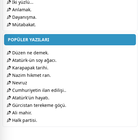
İki yüzlü...
Anlamak.
Dayanışma.
Mütabakat.
POPÜLER YAZILARI
Düzen ne demek.
Atatürk-ün soy ağacı.
Karapapak tarihi.
Nazim hikmet ran.
Nevruz
Cumhuriyetin ilan edilişi..
Atatürk'ün hayatı.
Gürcistan terekeme göçü.
Ali mahir.
Halk partisi.