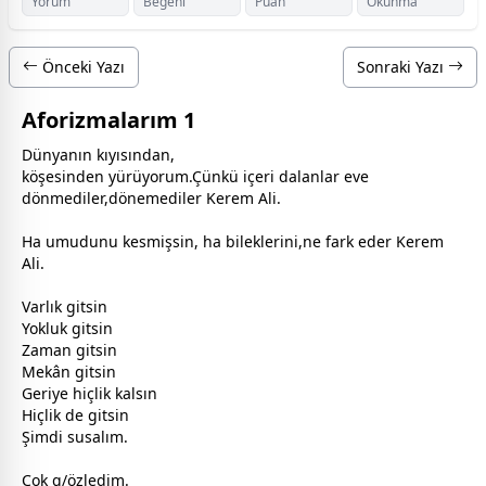
Yorum
Beğeni
Puan
Okunma
Önceki Yazı
Sonraki Yazı
Aforizmalarım 1
Dünyanın kıyısından,
köşesinden yürüyorum.Çünkü içeri dalanlar eve
dönmediler,dönemediler Kerem Ali.
Ha umudunu kesmişsin, ha bileklerini,ne fark eder Kerem
Ali.
Varlık gitsin
Yokluk gitsin
Zaman gitsin
Mekân gitsin
Geriye hiçlik kalsın
Hiçlik de gitsin
Şimdi susalım.
Çok g/özledim.