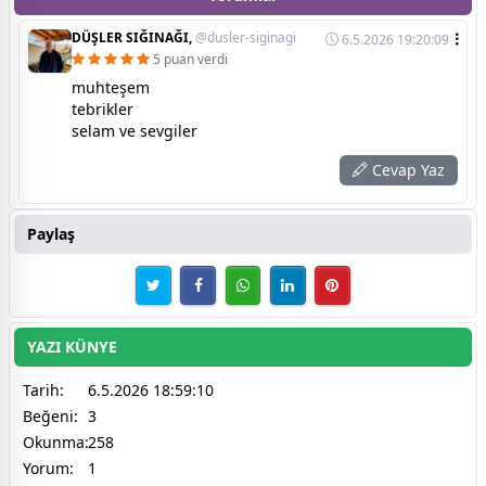
DÜŞLER SIĞINAĞI,
@dusler-siginagi
6.5.2026 19:20:09
5 puan verdi
muhteşem
tebrikler
selam ve sevgiler
Cevap Yaz
Paylaş
YAZI KÜNYE
Tarih:
6.5.2026 18:59:10
Beğeni:
3
Okunma:
258
Yorum:
1