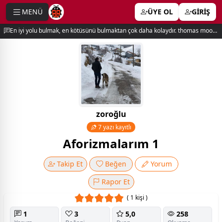
MENÜ
ÜYE OL
GİRİŞ
e menu
En iyi yolu bulmak, en kötüsünü bulmaktan çok daha kolaydır. thomas moore
zoroğlu
7 yazı kayıtlı
Aforizmalarım 1
Takip Et
Beğen
Yorum
Rapor Et
( 1 kişi )
1
3
5,0
258