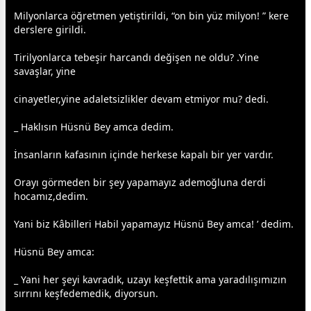
Milyonlarca öğretmen yetiştirildi, “on bin yüz milyon! ” kere
derslere girildi.
Tirilyonlarca tebeşir harcandı değişen ne oldu? .Yine
savaş
lar, yine
cinayetler,yine adaletsizlikler devam etmiyor mu? dedi.
_ Haklısın Hüsnü Bey amca dedim.
İnsanların kafasının içinde herkese kapalı bir yer vardır.
Orayı görmeden bir şey yapamayız ademoğluna derdi
hocamız,dedim.
Yani biz Kâbilleri Habil yapamayız Hüsnü Bey amca! ’ dedim.
Hüsnü Bey amca:
_ Yani her şeyi kavradık, uzayı keşfettik ama yaradılışımızın
sırrını keşfedemedik, diyorsun.