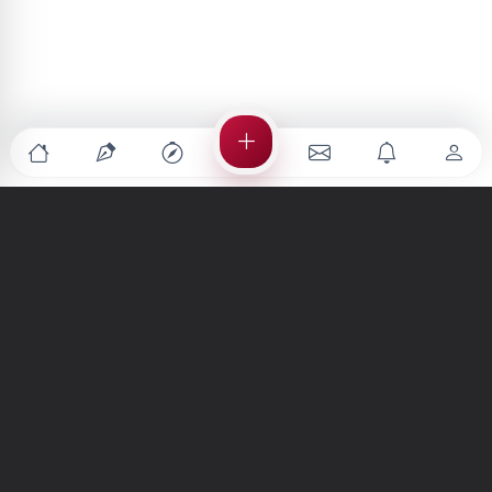
Türkiye'nin en büyük kültür sanat platformu
MENÜLER
Anasayfa
Keşfet
Şiirler
Hikayeler