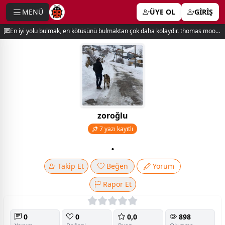
MENÜ
ÜYE OL
GİRİŞ
e menu
En iyi yolu bulmak, en kötüsünü bulmaktan çok daha kolaydır. thomas moore
zoroğlu
7 yazı kayıtlı
.
Takip Et
Beğen
Yorum
Rapor Et
0
0
0,0
898