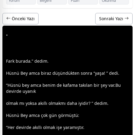
Yorum
Beğeni
Puan
Okunma
Önceki Yazı
Sonraki Yazı
.
Fark burada.” dedim.
Hüsnü Bey amca biraz düşündükten sonra “yaşa! ” dedi.
“Hüsnü bey amca benim de kafama takılan bir şey var.Bu
devirde uyanık
olmak mı yoksa akıllı olmakmı daha iyidir? ” dedim.
Hüsnü Bey amca çok gün görmüştü:
“Her devirde akıllı olmak işe yaramıştır.