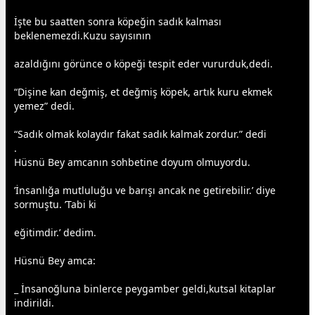
İşte bu saatten sonra köpeğin sadık kalması
beklenemezdi.Kuzu sayısının
azaldığını görünce o köpeği tespit eder vururduk,dedi.
“Dişine kan değmiş, et değmiş köpek, artık kuru
ekmek
yemez” dedi.
“Sadık olmak kolaydır fakat sadık kalmak zordur.” dedi
.
Hüsnü Bey amcanın sohbetine doyum olmuyordu.
’İnsanlığa mutluluğu ve
barış
ı ancak ne getirebilir.’ diye
sormuştu. ’Tabi ki
eğitimdir.’ dedim.
Hüsnü Bey amca:
_ İnsanoğluna binlerce peygamber geldi,kutsal kitaplar
indirildi.