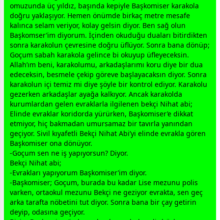
omuzunda üç yıldız, başında kepiyle Başkomiser karakola
doğru yaklaşıyor. Hemen önümde birkaç metre mesafe
kalınca selam veriyor, kolay gelsin diyor. Ben sağ olun
Başkomser’im diyorum. İçinden okuduğu duaları bitirdikten
sonra karakolun çevresine doğru üflüyor. Sonra bana dönüp;
Goçum sabah karakola gelince bi okuyup üfleyeceksin.
Allah
’ım beni, karakolumu, arkadaşlarımı koru diye bir dua
edeceksin, besmele çekip göreve başlayacaksın diyor. Sonra
karakolun içi temiz mi diye şöyle bir kontrol ediyor. Karakolu
gezerken arkadaşlar ayağa kalkıyor. Ancak karakolda
kurumlardan gelen evraklarla ilgilenen bekçi Nihat abi;
Elinde evraklar koridorda yürürken, Başkomiser’e dikkat
etmiyor, hiç bakmadan umursamaz bir tavırla yanından
geçiyor. Sivil kıyafetli Bekçi Nihat Abi’yi elinde evrakla gören
Başkomiser ona dönüyor.
-Goçum sen ne iş yapıyorsun? Diyor.
Bekçi Nihat abi;
-Evrakları yapıyorum Başkomiser’im diyor.
-Başkomiser; Goçum, burada bu kadar Lise mezunu polis
varken, ortaokul mezunu Bekçi ne geziyor evrakta, sen geç
arka tarafta nöbetini tut diyor. Sonra bana bir çay getirin
deyip, odasına geçiyor.