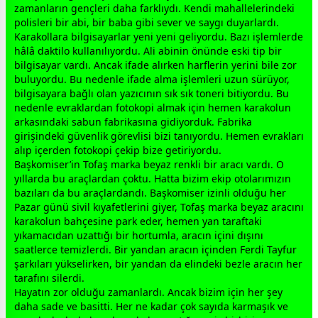
zaman
ların gençleri daha farklıydı. Kendi mahallelerindeki
polisleri bir abi, bir
baba
gibi sever ve saygı duyarlardı.
Karakollara bilgisayarlar yeni yeni geliyordu. Bazı işlemlerde
hâlâ daktilo kullanılıyordu. Ali abinin önünde eski tip bir
bilgisayar vardı. Ancak ifade alırken harflerin yerini bile zor
buluyordu. Bu nedenle ifade alma işlemleri uzun sürüyor,
bilgisayara bağlı olan yazıcının sık sık toneri bitiyordu. Bu
nedenle evraklardan fotokopi almak için hemen karakolun
arkasındaki sabun fabrikasına gidiyorduk. Fabrika
girişindeki güvenlik görevlisi bizi tanıyordu. Hemen evrakları
alıp içerden fotokopi çekip bize getiriyordu.
Başkomiser’in Tofaş marka
beyaz
renkli bir aracı vardı. O
yıllarda bu araçlardan çoktu. Hatta bizim ekip otolarımızın
bazıları da bu araçlardandı. Başkomiser izinli olduğu her
Pazar günü sivil kıyafetlerini giyer, Tofaş marka
beyaz
aracını
karakolun bahçesine park eder, hemen yan taraftaki
yıkamacıdan uzattığı bir hortumla, aracın içini dışını
saatlerce temizlerdi. Bir yandan aracın içinden Ferdi Tayfur
şarkıları yükselirken, bir yandan da elindeki bezle aracın her
tarafını silerdi.
Hayatın zor olduğu
zaman
lardı. Ancak bizim için her şey
daha sade ve basitti. Her ne kadar çok sayıda karmaşık ve