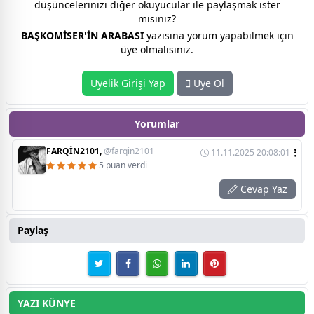
düşüncelerinizi diğer okuyucular ile paylaşmak ister
misiniz?
BAŞKOMİSER'İN ARABASI
yazısına yorum yapabilmek için
üye olmalısınız.
Üyelik Girişi Yap
Üye Ol
Yorumlar
FARQİN2101,
@farqin2101
11.11.2025 20:08:01
5 puan verdi
Cevap Yaz
Paylaş
YAZI KÜNYE