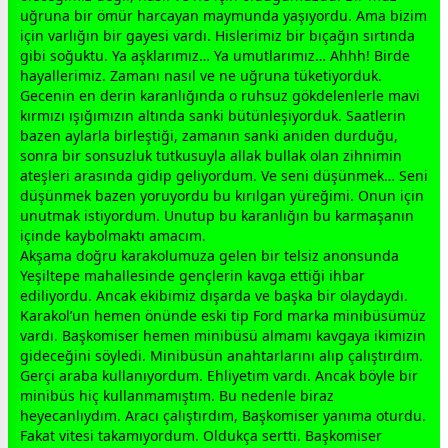
uğruna bir ömür harcayan maymunda yaşıyordu. Ama bizim
için varlığın bir gayesi vardı. Hislerimiz bir bıçağın sırtında
gibi soğuktu. Ya aşklarımız… Ya umutlarımız… Ahhh! Birde
hayallerimiz. Zamanı nasıl ve ne uğruna tüketiyorduk.
Gecenin en derin karanlığında o ruhsuz gökdelenlerle
mavi
kırmızı ışığımızın altında sanki bütünleşiyorduk. Saatlerin
bazen aylarla birleştiği,
zaman
ın sanki aniden durduğu,
sonra bir sonsuzluk tutkusuyla allak bullak olan zihnimin
ateşleri arasında gidip geliyordum. Ve seni düşünmek… Seni
düşünmek bazen yoruyordu bu kırılgan yüreğimi. Onun için
unutmak istiyordum. Unutup bu karanlığın bu karmaşanın
içinde kaybolmaktı amacım.
Akşama doğru karakolumuza gelen bir telsiz anonsunda
Yeşiltepe mahallesinde gençlerin kavga ettiği ihbar
ediliyordu. Ancak ekibimiz dışarda ve başka bir olaydaydı.
Karakol’un hemen önünde eski tip Ford marka minibüsümüz
vardı. Başkomiser hemen minibüsü almamı kavgaya ikimizin
gideceğini söyledi. Minibüsün anahtarlarını alıp çalıştırdım.
Gerçi araba kullanıyordum. Ehliyetim vardı. Ancak böyle bir
minibüs hiç kullanmamıştım. Bu nedenle biraz
heyecanlıydım. Aracı çalıştırdım, Başkomiser yanıma oturdu.
Fakat vitesi takamıyordum. Oldukça sertti. Başkomiser