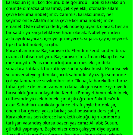
karakolun içini, koridorunu bile görürdü. Tabii ki karakolun
önünde olmazsa olmazımız, çelik yelekli, otomatik silahlı
çevre koruma nöbetçimiz. Canımız, karakolumuz, her
şeyimiz önce
Allah
’a sonra çevre koruma nöbetçimize
emanet. Öyle nöbetçi dediysek nöbetçi uyanık olacak, her an
bir saldırıya karşı tetikte ve hazır olacak. Nöbet yerinden
asla ayrılmayacak, içeriye girmeyecek, sigara, çay içmeyecek
tıpkı hudut nöbetçisi gibi.
Karakol amirimiz Başkomiser’di. Efendim kendisinden biraz
uzunca bahsetmeliyim. Başkomiser’imiz İmam Hatip Lisesi
mezunuydu. Polis memurluğundan meslek içindeki
sınavlara katılarak bu rütbeye kadar yükselmişti. Kendisi evli
ve üniversiteye giden iki çocuk sahibidir. Ayazağa semtinde
çok iyi tanınan ve sevilen birisidir. İlk başta hareketleri biraz
tuhaf gelse de insan
zaman
la daha sık görüşünce iyi niyetli
birisi olduğunu anlayabilir. Kendisi Emniyet Amiri olabilmek,
rütbesinde yükselebilmek için Açık öğretim Fakültesi’nde
okur. Sabahları karakola gelince etrafı şöyle bir dolaşır,
önemli bir görevi yoksa birkaç saat odasında ders çalışır.
Karakolumuz son derece hareketli olduğu için koridorda
tartışan
vatan
daş olursa bazen yazıcımız Ali abi; Susun,
gürültü yapmayın, Başkomiser ders çalışıyor diye uyarır.
Ayazağa İstanbul’un Sarıyer ilçesine aslında daha yakındı.