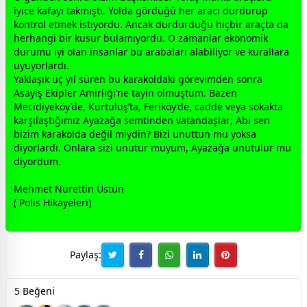
iyice kafayı takmıştı. Yolda gördüğü her aracı durdurup
kontrol etmek istiyordu. Ancak durdurduğu hiçbir araçta da
herhangi bir kusur bulamıyordu. O
zaman
lar ekonomik
durumu iyi olan insanlar bu arabaları alabiliyor ve kurallara
uyuyorlardı.
Yaklaşık üç yıl süren bu karakoldaki görevimden sonra
Asayiş Ekipler Amirliği’ne tayin olmuştum. Bazen
Mecidiyeköy’de, Kurtuluş’ta, Feriköy’de, cadde veya sokakta
karşılaştığımız Ayazağa semtinden
vatan
daşlar; Abi sen
bizim karakolda değil miydin? Bizi unuttun mu yoksa
diyorlardı. Onlara sizi unutur muyum, Ayazağa unutulur mu
diyordum.
Mehmet Nurettin Üstün
( Polis Hikayeleri)
Paylaş:
5 Beğeni