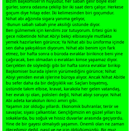
Bizim Başkomiser’in huyudur, her sabah gelir böyle eser
gürler, sonra odasına çekilip bir iki saat ders çalışır. Herkese
goçum diye hitap eder. İki kelimesinden biri goçumdur.
Nihat abi ağzında sigara yanıma geliyor,
-Bunun sabah sabah yine aksiliği üstünde diyor.
Ben gülmemek için kendimi zor tutuyorum. Ertesi gün ki
gece
nöbetinde Nihat Abi’yi bekçi elbisesiyle mutfakta
yemek hazırlarken görünce; Ya Nihat abi bu üniforma içinde
sen daha yakışıklısın diyorum. Nihat abi benim için fark
etmez, bir hafta sonra o büroda evraklar birikince beni yine
çağıracak, ben olmadan o evrakları kimse yapamaz diyor.
Gerçekten de söylediği gibi bir hafta sonra evraklar birikip
Başkomiser burada işlerin yürümediğini görünce; Nihat
Abiyi yeniden evrak işlerine büroya alıyor. Ancak Nihat Abi’de
bu sefer daha da bir değişiklik var. Saçları boyatmış,
üstünde takım elbise, kravat, karakola her gelen
vatan
daş,
her evrak işi olan, polisleri değil, Nihat abiyi soruyor. Nihat
Abi adeta karakolun ikinci amiri gibi.
Yaşamın zor olduğu yıllardı. Ekonomik buhranlar, terör ve
savaşlar, siyasi çalkantılar. Gençliğimizin en güzel yılları bu
sokaklarda, bu soğuk ve hissiz duvarlar arasında geçiyordu.
Yine de bir gayesi olmalıydı yaşamın. Önemli olan ne
zaman
öleceğimiz değil, nasıl ve ne için öldüğümüzdü. Bir muz