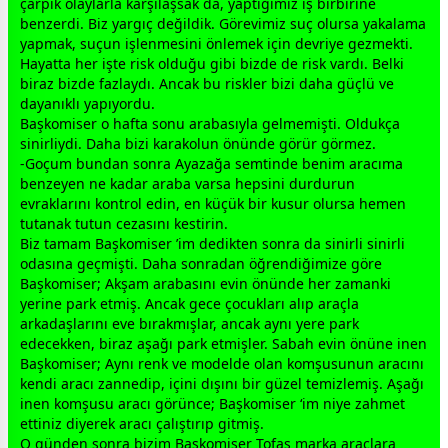
çarpık olaylarla karşılaşsak da, yaptığımız iş birbirine
benzerdi. Biz yargıç değildik. Görevimiz suç olursa yakalama
yapmak, suçun işlenmesini önlemek için devriye gezmekti.
Hayatta her işte risk olduğu gibi bizde de risk vardı. Belki
biraz bizde fazlaydı. Ancak bu riskler bizi daha güçlü ve
dayanıklı yapıyordu.
Başkomiser o hafta sonu arabasıyla gelmemişti. Oldukça
sinirliydi. Daha bizi karakolun önünde görür görmez.
-Goçum bundan sonra Ayazağa semtinde benim aracıma
benzeyen ne kadar araba varsa hepsini durdurun
evraklarını kontrol edin, en küçük bir kusur olursa hemen
tutanak tutun cezasını kestirin.
Biz tamam Başkomiser ’im dedikten sonra da sinirli sinirli
odasına geçmişti. Daha sonradan öğrendiğimize göre
Başkomiser; Akşam arabasını evin önünde her
zaman
ki
yerine park etmiş. Ancak
gece
çocukları alıp araçla
arkadaşlarını eve bırakmışlar, ancak aynı yere park
edecekken, biraz aşağı park etmişler. Sabah evin önüne inen
Başkomiser; Aynı renk ve modelde olan komşusunun aracını
kendi aracı z
anne
dip, içini dışını bir güzel temizlemiş. Aşağı
inen komşusu aracı görünce; Başkomiser ‘im niye zahmet
ettiniz diyerek aracı çalıştırıp gitmiş.
O günden sonra bizim Başkomiser Tofaş marka araçlara