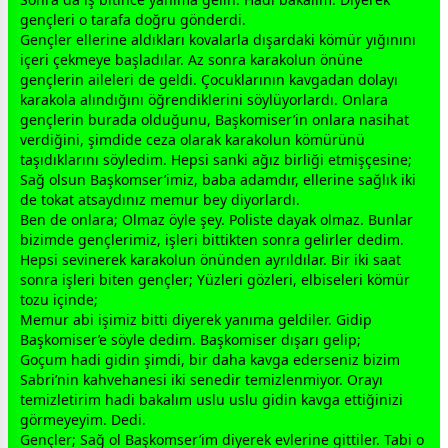
gençleri o tarafa doğru gönderdi.
Gençler ellerine aldıkları kovalarla dışardaki kömür yığınını
içeri çekmeye başladılar. Az sonra karakolun önüne
gençlerin aileleri de geldi. Çocuklarının kavgadan dolayı
karakola alındığını öğrendiklerini söylüyorlardı. Onlara
gençlerin burada olduğunu, Başkomiser’in onlara nasihat
verdiğini, şimdide ceza olarak karakolun kömürünü
taşıdıklarını söyledim. Hepsi sanki ağız birliği etmişçesine;
Sağ olsun Başkomser’imiz,
baba
adamdır, ellerine sağlık iki
de tokat atsaydınız memur bey diyorlardı.
Ben de onlara; Olmaz öyle şey. Poliste dayak olmaz. Bunlar
bizimde gençlerimiz, işleri bittikten sonra gelirler dedim.
Hepsi sevinerek karakolun önünden ayrıldılar. Bir iki saat
sonra işleri biten gençler; Yüzleri gözleri, elbiseleri kömür
tozu içinde;
Memur abi işimiz bitti diyerek yanıma geldiler. Gidip
Başkomiser’e söyle dedim. Başkomiser dışarı gelip;
Goçum hadi gidin şimdi, bir daha kavga ederseniz bizim
Sabri’nin
kahve
hanesi iki senedir temizlenmiyor. Orayı
temizletirim hadi bakalım uslu uslu gidin kavga ettiğinizi
görmeyeyim. Dedi.
Gençler; Sağ ol Başkomser’im diyerek evlerine gittiler. Tabi o