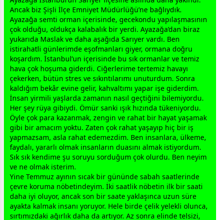
Ancak biz Şişli İlçe Emniyet Müdürlüğü’ne bağlıydık.
Ayazağa semti orman içerisinde,
gece
kondu yapılaşmasının
çok olduğu, oldukça kalabalık bir yerdi. Ayazağa’dan biraz
yukarıda Maslak ve daha aşağıda Sarıyer vardı. Ben
istirahatli günlerimde eşofmanları giyer, ormana doğru
koşardım. İstanbul’un içerisinde bu sık ormanlar ve temiz
hava çok hoşuma giderdi. Ciğerlerime tertemiz havayı
çekerken, bütün stres ve sıkıntılarımı unuturdum. Sonra
kaldığım bekâr evine gelir, kahvaltımı yapar işe giderdim.
İnsan yirmili yaşlarda
zaman
ın nasıl geçtiğini bilemiyordu.
Her şey rüya gibiydi. Ömür sanki ışık hızında tükeniyordu.
Öyle çok para kazanmak, zengin ve rahat bir hayat yaşamak
gibi bir amacım yoktu. Zaten çok rahat yaşayıp hiç bir iş
yapmazsam, asla rahat edemezdim. Ben insanlara, ülkeme,
faydalı, yararlı olmak insanların duasını almak istiyordum.
Sık sık kendime şu soruyu sorduğum çok olurdu. Ben neyim
ve ne olmak isterim.
Yine Temmuz ayının sıcak bir gününde sabah saatlerinde
çevre koruma nöbetindeyim. İki saatlik nöbetin ilk bir saati
daha iyi oluyor, ancak son bir saate yaklaşınca uzun süre
ayakta kalmak insanı yoruyor. Hele birde çelik yelekli olunca,
sırtımızdaki ağırlık daha da artıyor. Az sonra elinde telsizi,