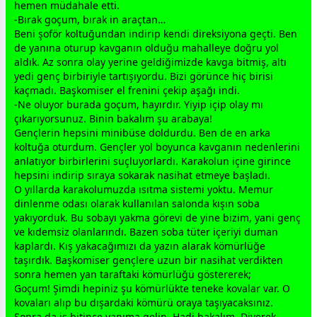
hemen müdahale etti.
-Bırak goçum, bırak in araçtan…
Beni şoför koltuğundan indirip kendi direksiyona geçti. Ben
de yanına oturup kavganın olduğu mahalleye doğru yol
aldık. Az sonra olay yerine geldiğimizde kavga bitmiş, altı
yedi genç birbiriyle tartışıyordu. Bizi görünce hiç birisi
kaçmadı. Başkomiser el frenini çekip aşağı indi.
-Ne oluyor burada goçum, hayırdır. Yiyip içip olay mı
çıkarıyorsunuz. Binin bakalım şu arabaya!
Gençlerin hepsini minibüse doldurdu. Ben de en arka
koltuğa oturdum. Gençler yol boyunca kavganın nedenlerini
anlatıyor birbirlerini suçluyorlardı. Karakolun içine girince
hepsini indirip sıraya sokarak nasihat etmeye başladı.
O yıllarda karakolumuzda ısıtma sistemi yoktu. Memur
dinlenme odası olarak kullanılan salonda kışın soba
yakıyorduk. Bu sobayı yakma görevi de yine bizim, yani genç
ve kıdemsiz olanlarındı. Bazen soba tüter içeriyi duman
kaplardı. Kış yakacağımızı da yazın alarak kömürlüğe
taşırdık. Başkomiser gençlere uzun bir nasihat verdikten
sonra hemen yan taraftaki kömürlüğü göstererek;
Goçum! Şimdi hepiniz şu kömürlükte teneke kovalar var. O
kovaları alıp bu dışardaki kömürü oraya taşıyacaksınız.
Sonra da iş bitince yanıma gelin. Hadi bakalım. Diyerek