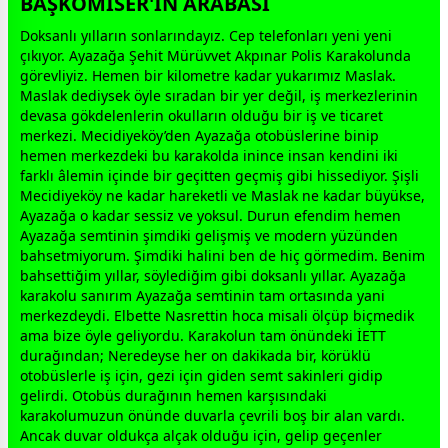
BAŞKOMİSER'İN ARABASI
Doksanlı yılların sonlarındayız. Cep telefonları yeni yeni
çıkıyor. Ayazağa Şehit Mürüvvet Akpınar Polis Karakolunda
görevliyiz. Hemen bir kilometre kadar yukarımız Maslak.
Maslak dediysek öyle sıradan bir yer değil, iş merkezlerinin
devasa gökdelenlerin okulların olduğu bir iş ve ticaret
merkezi. Mecidiyeköy’den Ayazağa otobüslerine binip
hemen merkezdeki bu karakolda inince insan kendini iki
farklı âlemin içinde bir geçitten geçmiş gibi hissediyor. Şişli
Mecidiyeköy ne kadar hareketli ve Maslak ne kadar büyükse,
Ayazağa o kadar sessiz ve yoksul. Durun efendim hemen
Ayazağa semtinin şimdiki gelişmiş ve modern yüzünden
bahsetmiyorum. Şimdiki halini ben de hiç görmedim. Benim
bahsettiğim yıllar, söylediğim gibi doksanlı yıllar. Ayazağa
karakolu sanırım Ayazağa semtinin tam ortasında yani
merkezdeydi. Elbette Nasrettin hoca misali ölçüp biçmedik
ama bize öyle geliyordu. Karakolun tam önündeki İETT
durağından; Neredeyse her on dakikada bir, körüklü
otobüslerle iş için, gezi için giden semt sakinleri gidip
gelirdi. Otobüs durağının hemen karşısındaki
karakolumuzun önünde duvarla çevrili boş bir alan vardı.
Ancak duvar oldukça alçak olduğu için, gelip geçenler