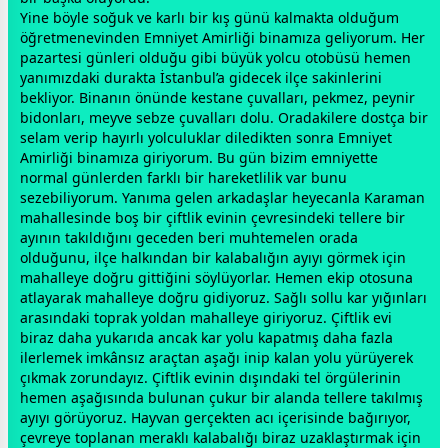
Yine böyle soğuk ve karlı bir kış günü kalmakta olduğum
öğretmenevinden Emniyet Amirliği binamıza geliyorum. Her
pazartesi günleri olduğu gibi büyük yolcu otobüsü hemen
yanımızdaki durakta İstanbul’a gidecek ilçe sakinlerini
bekliyor. Binanın önünde kestane çuvalları, pekmez, peynir
bidonları, meyve sebze çuvalları dolu. Oradakilere
dost
ça bir
selam verip hayırlı yolculuklar diledikten sonra Emniyet
Amirliği binamıza giriyorum. Bu gün bizim emniyette
normal günlerden farklı bir hareketlilik var bunu
sezebiliyorum. Yanıma gelen arkadaşlar heyecanla Karaman
mahallesinde boş bir çiftlik evinin çevresindeki tellere bir
ayının takıldığını
gece
den beri muhtemelen orada
olduğunu, ilçe halkından bir kalabalığın ayıyı görmek için
mahalleye doğru gittiğini söylüyorlar. Hemen ekip otosuna
atlayarak mahalleye doğru gidiyoruz. Sağlı sollu kar yığınları
arasındaki toprak yoldan mahalleye giriyoruz. Çiftlik evi
biraz daha yukarıda ancak kar yolu kapatmış daha fazla
ilerlemek imkânsız araçtan aşağı inip kalan yolu yürüyerek
çıkmak zorundayız. Çiftlik evinin dışındaki tel örgülerinin
hemen aşağısında bulunan çukur bir alanda tellere takılmış
ayıyı görüyoruz. Hayvan gerçekten acı içerisinde bağırıyor,
çevreye toplanan meraklı kalabalığı biraz uzaklaştırmak için