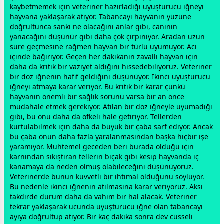
kaybetmemek için veteriner hazırladığı uyuşturucu iğneyi
hayvana yaklaşarak atıyor. Tabancayı hayvanın yüzüne
doğrultunca sanki ne olacağını anlar gibi, canının
yanacağını düşünür gibi daha çok çırpınıyor. Aradan uzun
süre geçmesine rağmen hayvan bir türlü uyumuyor. Acı
içinde bağırıyor. Geçen her dakikanın zavallı hayvan için
daha da kritik bir vaziyet aldığını hissedebiliyoruz. Veteriner
bir doz iğnenin hafif geldiğini düşünüyor. İkinci uyuşturucu
iğneyi atmaya karar veriyor. Bu kritik bir karar çünkü
hayvanın önemli bir sağlık sorunu varsa bir an önce
müdahale etmek gerekiyor. Atılan bir doz iğneyle uyumadığı
gibi, bu onu daha da öfkeli hale getiriyor. Tellerden
kurtulabilmek için daha da büyük bir çaba sarf ediyor. Ancak
bu çaba onun daha fazla yaralanmasından başka hiçbir işe
yaramıyor. Muhtemel
gece
den beri burada olduğu için
karnından sıkıştıran tellerin bıçak gibi kesip hayvanda iç
kanamaya da neden olmuş olabileceğini düşünüyoruz.
Veterinerde bunun kuvvetli bir ihtimal olduğunu söylüyor.
Bu nedenle ikinci iğnenin atılmasına karar veriyoruz. Aksi
takdirde durum daha da vahim bir hal alacak. Veteriner
tekrar yaklaşarak ucunda uyuşturucu iğne olan tabancayı
ayıya doğrultup atıyor. Bir kaç dakika sonra dev cüsseli