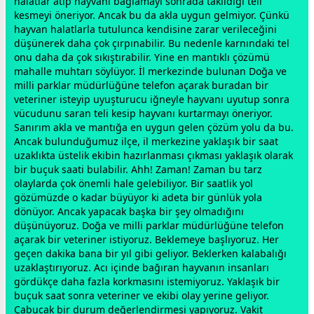
halatlar atıp hayvanı bağlamayı sonrada takıldığı teli
kesmeyi öneriyor. Ancak bu da akla uygun gelmiyor. Çünkü
hayvan halatlarla tutulunca kendisine zarar verileceğini
düşünerek daha çok çırpınabilir. Bu nedenle karnındaki tel
onu daha da çok sıkıştırabilir. Yine en mantıklı çözümü
mahalle muhtarı söylüyor. İl merkezinde bulunan Doğa ve
milli parklar müdürlüğüne telefon açarak buradan bir
veteriner isteyip uyuşturucu iğneyle hayvanı uyutup sonra
vücudunu saran teli kesip hayvanı kurtarmayı öneriyor.
Sanırım akla ve mantığa en uygun gelen çözüm yolu da bu.
Ancak bulunduğumuz ilçe, il merkezine yaklaşık bir saat
uzaklıkta üstelik ekibin hazırlanması çıkması yaklaşık olarak
bir buçuk saati bulabilir. Ahh! Zaman! Zaman bu tarz
olaylarda çok önemli hale gelebiliyor. Bir saatlik yol
gözümüzde o kadar büyüyor ki adeta bir günlük yola
dönüyor. Ancak yapacak başka bir şey olmadığını
düşünüyoruz. Doğa ve milli parklar müdürlüğüne telefon
açarak bir veteriner istiyoruz. Beklemeye başlıyoruz. Her
geçen dakika bana bir yıl gibi geliyor. Beklerken kalabalığı
uzaklaştırıyoruz. Acı içinde bağıran hayvanın insanları
gördükçe daha fazla korkmasını istemiyoruz. Yaklaşık bir
buçuk saat sonra veteriner ve ekibi olay yerine geliyor.
Çabucak bir durum değerlendirmesi yapıyoruz. Vakit