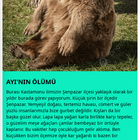
AYI'NIN ÖLÜMÜ
Burası Kastamonu ilimizin Şenpazar ilçesi yaklaşık olarak bir
yıldır burada görev yapıyorum. Küçük şirin bir ilçedir
Şenpazar. Yemyeşil doğası, tertemiz havası, cömert ve güler
yüzlü insanlarımızla bize
gurbet
değildir. Kışları da bir
başka güzel olur. Lapa lapa yağan karla birlikte karşı tepeler,
o güzelim meşe ağaçları çamlar bem
beyaz
bir örtüyle
kaplanır. Bu
vakit
ler hep çocukluğum gelir aklıma. Ben
küçükken bizim ilçemize öyle kar yağardı ki bazen bir