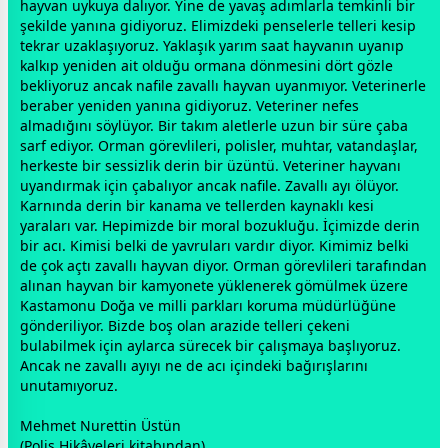
hayvan
uyku
ya dalıyor. Yine de yavaş adımlarla temkinli bir
şekilde yanına gidiyoruz. Elimizdeki penselerle telleri kesip
tekrar uzaklaşıyoruz. Yaklaşık yarım saat hayvanın uyanıp
kalkıp yeniden ait olduğu ormana dönmesini dört gözle
bekliyoruz ancak nafile zavallı hayvan uyanmıyor. Veterinerle
beraber yeniden yanına gidiyoruz. Veteriner nefes
almadığını söylüyor. Bir takım aletlerle uzun bir süre çaba
sarf ediyor. Orman görevlileri, polisler, muhtar,
vatan
daşlar,
herkeste bir sessizlik derin bir üzüntü. Veteriner hayvanı
uyandırmak için çabalıyor ancak nafile. Zavallı ayı ölüyor.
Karnında derin bir kanama ve tellerden kaynaklı kesi
yaraları var. Hepimizde bir
mor
al bozukluğu. İçimizde derin
bir acı. Kimisi belki de yavruları vardır diyor. Kimimiz belki
de çok açtı zavallı hayvan diyor. Orman görevlileri tarafından
alınan hayvan bir kamyonete yüklenerek gömülmek üzere
Kastamonu Doğa ve milli parkları koruma müdürlüğüne
gönderiliyor. Bizde boş olan arazide telleri çekeni
bulabilmek için aylarca sürecek bir çalışmaya başlıyoruz.
Ancak ne zavallı ayıyı ne de acı içindeki bağırışlarını
unutamıyoruz.
Mehmet Nurettin Üstün
(Polis Hikâyeleri kitabından)