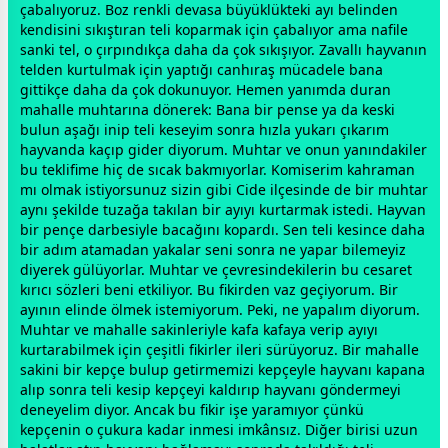
çabalıyoruz. Boz renkli devasa büyüklükteki ayı belinden
kendisini sıkıştıran teli koparmak için çabalıyor ama nafile
sanki tel, o çırpındıkça daha da çok sıkışıyor. Zavallı hayvanın
telden kurtulmak için yaptığı canhıraş mücadele bana
gittikçe daha da çok dokunuyor. Hemen yanımda duran
mahalle muhtarına dönerek: Bana bir pense ya da keski
bulun aşağı inip teli keseyim sonra hızla yukarı çıkarım
hayvanda kaçıp gider diyorum. Muhtar ve onun yanındakiler
bu teklifime hiç de sıcak bakmıyorlar. Komiserim kahraman
mı olmak istiyorsunuz sizin gibi Cide ilçesinde de bir muhtar
aynı şekilde tuzağa takılan bir ayıyı kurtarmak istedi. Hayvan
bir pençe darbesiyle bacağını kopardı. Sen teli kesince daha
bir adım atamadan yakalar seni sonra ne yapar bilemeyiz
diyerek gülüyorlar. Muhtar ve çevresindekilerin bu cesaret
kırıcı sözleri beni etkiliyor. Bu fikirden vaz geçiyorum. Bir
ayının elinde ölmek istemiyorum. Peki, ne yapalım diyorum.
Muhtar ve mahalle sakinleriyle kafa kafaya verip ayıyı
kurtarabilmek için çeşitli fikirler ileri sürüyoruz. Bir mahalle
sakini bir kepçe bulup getirmemizi kepçeyle hayvanı kapana
alıp sonra teli kesip kepçeyi kaldırıp hayvanı göndermeyi
deneyelim diyor. Ancak bu fikir işe yaramıyor çünkü
kepçenin o çukura kadar inmesi imkânsız. Diğer birisi uzun