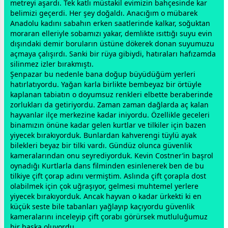
metreyi aşardı. Tek katlı müstakil evimizin bahçesinde kar
belimizi geçerdi. Her şey doğaldı. Anacığım o mübarek
Anadolu kadını sabahın erken saatlerinde kalkar, soğuktan
mor
aran elleriyle sobamızı yakar, demlikte ısıttığı suyu evin
dışındaki demir boruların üstüne dökerek donan suyumuzu
açmaya çalışırdı. Sanki bir rüya gibiydi, hatıraları hafızamda
silinmez izler bırakmıştı.
Şenpazar bu nedenle bana doğup büyüdüğüm yerleri
hatırlatıyordu. Yağan karla birlikte bem
beyaz
bir örtüyle
kaplanan tabiatın o doyumsuz renkleri elbette beraberinde
zorlukları da getiriyordu. Zaman
zaman
dağlarda aç kalan
hayvanlar ilçe merkezine kadar iniyordu. Özellikle
gece
leri
binamızın önüne kadar gelen kurtlar ve tilkiler için bazen
yiyecek bırakıyorduk. Bunlardan
kahve
rengi tüylü ayak
bilekleri
beyaz
bir tilki vardı. Gündüz olunca güvenlik
kameralarından onu seyrediyorduk. Kevin Costner’in başrol
oynadığı Kurtlarla dans filminden esinlenerek ben de bu
tilkiye çift çorap adını vermiştim. Aslında çift çorapla
dost
olabilmek için çok uğraşıyor, gelmesi muhtemel yerlere
yiyecek bırakıyorduk. Ancak hayvan o kadar ürkekti ki en
küçük seste bile tabanları yağlayıp kaçıyordu güvenlik
kameralarını inceleyip çift çorabı görürsek mutluluğumuz
bir başka oluyordu.