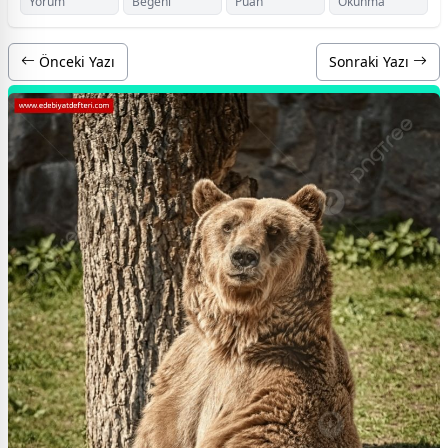
Yorum
Beğeni
Puan
Okunma
Önceki Yazı
Sonraki Yazı