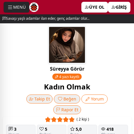
MENÜ
ÜYE OL
GİRİŞ
e menu
Savaşı yaşlı adamlar ilan eder, genç adamlar ölür...
Süreyya Görür
4 yazı kayıtlı
Kadın Olmak
Takip Et
Beğen
Yorum
Rapor Et
( 2 kişi )
3
5
5,0
418