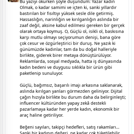
Bu yazıyı okurken şöyle düşündüm: Yazar kadın
Olmak, o kadar samimi ve içten ki, sanki yıllardır
bastırılan bir fısıltıyı yüksek sesle dile getirmiş.
Hassaslığın, narinliğin ve kırılganlığın aslında bir
zaaf değil, aksine kabul edilmesi gereken bir gerçek
olarak ortaya koymuş. O, Güçlü ol, isikli ol, baskısına
karşı mutlu olmayı seçiyorumun denişi, bana göre
çok cesur ve özgürleştirici bir duruş. Ne yazık ki
günümüzde kadınlar, tam da bu doğal halleriyle
birlikte, giderek birer metaya dönüştürülüyor.
Reklamlarda, sosyal medyada, hatta iş dünyasında
kadın bedeni ve duygusu sıklıkla bir ürün gibi
paketlenip sunuluyor.
Güçlü, bağımsız, başarılı imajı arkasına saklanarak,
aslında kırılgan yanları görmezden geliniyor. Dijital
çağın hızıyla birlikte bu durum daha da belirginleşti;
influencer kültüründen yapay zekâ destekli
pazarlamaya kadar her yerde kadın, ekonomik bir
araç haline getiriliyor.
Beğeni sayıları, takipçi hedefleri, satış rakamları…
Sanki bir kadının değeri, ne kadar çok tüketilebilir