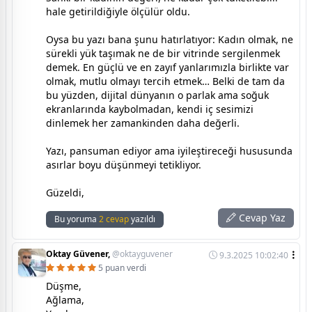
hale getirildiğiyle ölçülür oldu.
Oysa bu yazı bana şunu hatırlatıyor: Kadın olmak, ne
sürekli yük taşımak ne de bir vitrinde sergilenmek
demek. En güçlü ve en zayıf yanlarımızla birlikte var
olmak, mutlu olmayı tercih etmek… Belki de tam da
bu yüzden, dijital dünyanın o parlak ama soğuk
ekranlarında kaybolmadan, kendi iç sesimizi
dinlemek her zamankinden daha değerli.
Yazı, pansuman ediyor ama iyileştireceği hususunda
asırlar boyu düşünmeyi tetikliyor.
Güzeldi,
Cevap Yaz
Bu yoruma
2 cevap
yazıldı
Oktay Güvener,
@oktayguvener
9.3.2025 10:02:40
5 puan verdi
Düşme,
Ağlama,