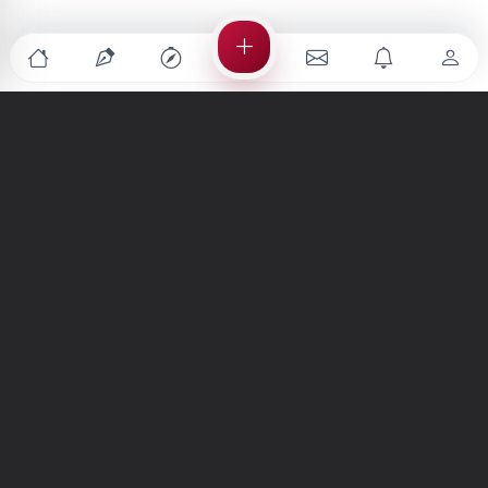
Türkiye'nin en büyük kültür sanat platformu
MENÜLER
Anasayfa
Keşfet
Şiirler
Hikayeler
Yazılar
İletiler
Forum
Nedir?
Ara