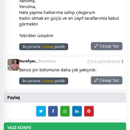
Yanılma,
Yorulma,
Hata yapma haklarıma sahip çıkıyprum
Kadın olmak en güçlü ve en zayıf taraflarımla kabul
görmektir
Tebrikler üstadım
Cevap Yaz
Bu yoruma
2 cevap
yazıldı
Nurefşan.,
@nurefsan-
9.3.2025 09:58:56
Bence şiir bölümüne daha çok yakışırdı.
Cevap Yaz
Bu yoruma
2 cevap
yazıldı
Paylaş
YAZI KÜNYE