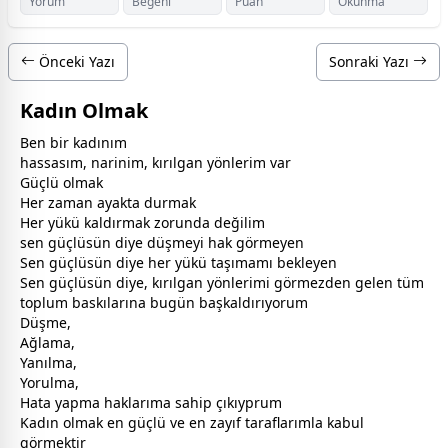
Yorum
Beğeni
Puan
Okunma
Önceki Yazı
Sonraki Yazı
Kadın Olmak
Ben bir
kadın
ım
hassasım, narinim, kırılgan yönlerim var
Güçlü olmak
Her
zaman
ayakta durmak
Her yükü kaldırmak zorunda değilim
sen güçlüsün diye düşmeyi hak görmeyen
Sen güçlüsün diye her yükü taşımamı bekleyen
Sen güçlüsün diye, kırılgan yönlerimi görmezden gelen tüm
toplum baskılarına bugün b
aşk
aldırıyorum
Düşme,
Ağlama,
Yanılma,
Yorulma,
Hata yapma haklarıma sahip çıkıyprum
Kadın olmak en güçlü ve en zayıf taraflarımla kabul
görmektir