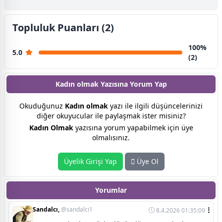
Topluluk Puanları (2)
100%
5.0
(2)
Kadın olmak Yazısına
Yorum Yap
Okuduğunuz
Kadın olmak
yazı ile ilgili düşüncelerinizi
diğer okuyucular ile paylaşmak ister misiniz?
Kadın Olmak
yazısına yorum yapabilmek için üye
olmalısınız.
Üyelik Girişi Yap
Üye Ol
Yorumlar
Sandalcı,
@sandalci1
8.4.2026 01:35:09