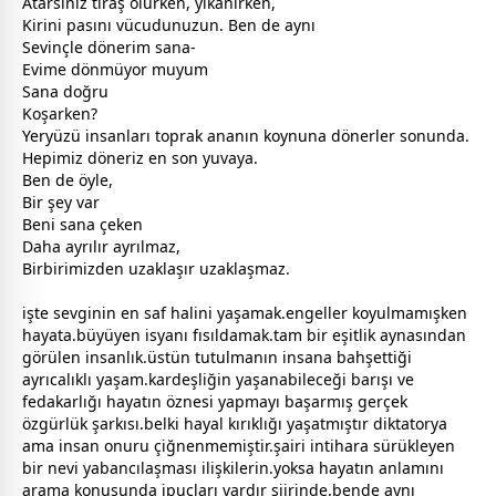
Atarsınız tıraş olurken, yıkanırken,
Kirini pasını vücudunuzun. Ben de aynı
Sevinçle dönerim sana-
Evime dönmüyor muyum
Sana doğru
Koşarken?
Yeryüzü insanları toprak ananın koynuna dönerler sonunda.
Hepimiz döneriz en son yuvaya.
Ben de öyle,
Bir şey var
Beni sana çeken
Daha ayrılır ayrılmaz,
Birbirimizden uzaklaşır uzaklaşmaz.
işte
sevgi
nin en saf halini yaşamak.engeller koyulmamışken
hayata.büyüyen isyanı fısıldamak.tam bir eşitlik aynasından
görülen insanlık.üstün tutulmanın insana bahşettiği
ayrıcalıklı yaşam.
kardeş
liğin yaşanabileceği
barış
ı ve
fedakarlığı hayatın öznesi yapmayı başarmış gerçek
özgürlük şarkısı.belki hayal kırıklığı yaşatmıştır diktatorya
ama insan onuru çiğnenmemiştir.şairi intihara sürükleyen
bir nevi yabancılaşması ilişkilerin.yoksa hayatın anlamını
arama konusunda ipuçları vardır şiirinde.bende aynı