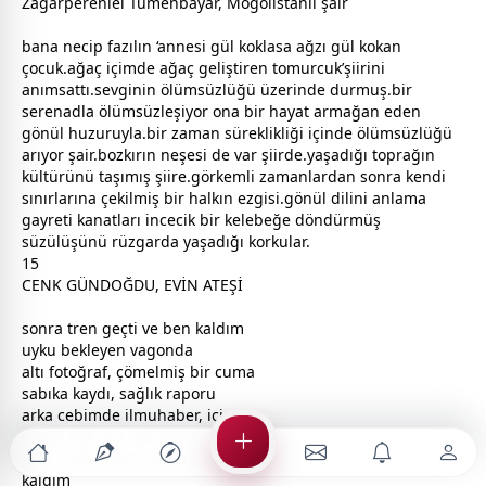
Zagarperenlei Tumenbayar, Moğolistanlı şair
bana necip fazılın ‘
anne
si
gül
koklasa ağzı
gül
kokan
çocuk
.ağaç içimde ağaç geliştiren tomurcuk’şiirini
anımsattı.
sevgi
nin
ölüm
süzlüğü üzerinde durmuş.bir
serenadla
ölüm
süzleşiyor ona bir hayat armağan eden
gönül
huzuruyla.bir
zaman
süreklikliği içinde
ölüm
süzlüğü
arıyor şair.bozkırın neşesi de var şiirde.yaşadığı toprağın
kültürünü taşımış şiire.görkemli
zaman
lardan sonra kendi
sınırlarına çekilmiş bir halkın ezgisi.
gönül
dilini anlama
gayreti kanatları incecik bir kelebeğe döndürmüş
süzülüşünü rüzgarda yaşadığı korkular.
15
CENK GÜNDOĞDU, EVİN ATEŞİ
sonra tren geçti ve ben kaldım
uyku
bekleyen vagonda
altı fotoğraf, çömelmiş bir cuma
sabıka kaydı, sağlık raporu
arka cebimde ilmuhaber, içi
yüzük dolu bir parmakla
gül
e açılan kartırnağına baka
kaldım