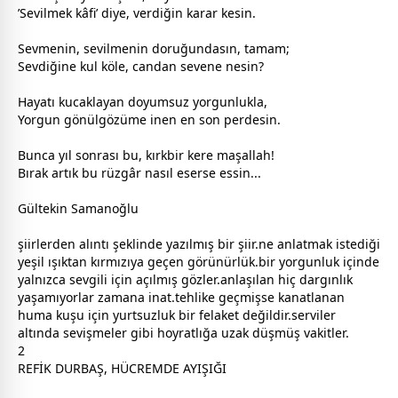
’Sevilmek kâfi’ diye, verdiğin karar kesin.
Sevmenin, sevilmenin doruğundasın, tamam;
Sevdiğine kul köle, candan sevene nesin?
Hayatı kucaklayan doyumsuz yorgunlukla,
Yorgun
gönül
gözüme inen en son perdesin.
Bunca yıl sonrası bu, kırkbir kere maşallah!
Bırak artık bu rüzgâr nasıl eserse essin...
Gültekin Samanoğlu
şiirlerden alıntı şeklinde yazılmış bir şiir.ne anlatmak istediği
yeşil
ışıktan
kırmızı
ya geçen görünürlük.bir yorgunluk içinde
yalnızca
sevgi
li için açılmış gözler.anlaşılan hiç dargınlık
yaşamıyorlar
zaman
a inat.tehlike geçmişse kanatlanan
huma kuşu için yurtsuzluk bir felaket değildir.serviler
altında sevişmeler gibi hoyratlığa uzak düşmüş
vakit
ler.
2
REFİK DURBAŞ, HÜCREMDE AYIŞIĞI