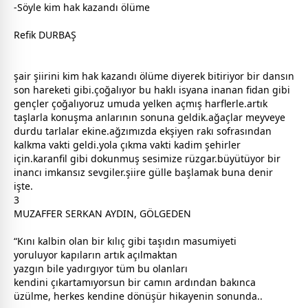
-Söyle kim hak kazandı
ölüm
e
Refik DURBAŞ
şair şiirini kim hak kazandı
ölüm
e diyerek bitiriyor bir dansın
son hareketi gibi.çoğalıyor bu haklı isyana inanan fidan gibi
gençler çoğalıyoruz umuda yelken açmış harflerle.artık
taşlarla konuşma anlarının sonuna geldik.ağaçlar meyveye
durdu tarlalar ekine.ağzımızda ekşiyen rakı sofrasından
kalkma vakti geldi.yola çıkma vakti kadim şehirler
için.karanfil gibi dokunmuş sesimize rüzgar.büyütüyor bir
inancı imkansız
sevgi
ler.şiire
gül
le başlamak buna denir
işte.
3
MUZAFFER SERKAN AYDIN, GÖLGEDEN
“Kını kalbin olan bir kılıç gibi taşıdın masumiyeti
yoruluyor kapıların artık açılmaktan
yazgın bile yadırgıyor tüm bu olanları
kendini çıkartamıyorsun bir camın ardından bakınca
üzülme, herkes kendine dönüşür hikayenin sonunda..