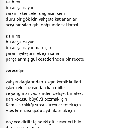
Kalbim!
bu acıya dayan
varsın işkenceler dağlasın seni
duru bir gök için vahşete katlananlar
acıyı bir silah gibi göğsünde saklamalı
Kalbim!
bu acıya dayan
bu acıya dayanman için
yaranı iyileştirmek için sana
parçalanmış
gül
cesetlerinden bir reçete
vereceğim
vahşet dağlarından kızgın kemik külleri
işkenceler ovasından kan dölleri
ve yangınlar vadisinden dehşet bir ateş.
Kan kokusu büyüyü bozmak için
Kemik sıcaklığı sırça küreyi eritmek için
Ateş
kırmızı
sı göğü aydınlatmak için
Böylece dirilir içindeki
gül
cesetleri bile
dirilir ve o
zaman