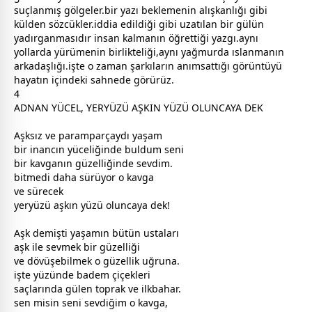
suçlanmış gölgeler.bir yazı beklemenin alışkanlığı gibi
külden sözcükler.iddia edildiği gibi uzatılan bir
gül
ün
yadırganmasıdır insan kalmanın öğrettiği yazgı.aynı
yollarda yürümenin birlikteliği,aynı
yağmur
da ıslanmanın
arkadaşlığı.işte o
zaman
şarkıların anımsattığı görüntüyü
hayatın içindeki sahnede görürüz.
4
ADNAN YÜCEL, YERYÜZÜ AŞKIN YÜZÜ OLUNCAYA DEK
Aşksız ve paramparçaydı yaşam
bir inancın yüceliğinde buldum seni
bir kavganın güzelliğinde sevdim.
bitmedi daha sürüyor o kavga
ve sürecek
yeryüzü
aşk
ın yüzü oluncaya dek!
Aşk demişti yaşamın bütün ustaları
aşk
ile sevmek bir güzelliği
ve dövüşebilmek o güzellik uğruna.
işte yüzünde badem
çiçek
leri
saçlarında
gül
en toprak ve ilkbahar.
sen misin seni sevdiğim o kavga,