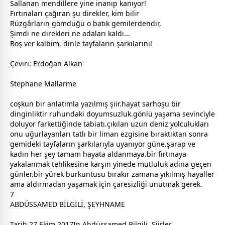
Sallanan mendillere yine inanıp kanıyor!
Fırtınaları çağıran şu direkler, kim bilir
Rüzgârların gömdüğü o batık gemilerdendir,
Şimdi ne direkleri ne adaları kaldı...
Boş ver kalbim, dinle tayfaların şarkılarını!
Çeviri: Er
doğa
n Alkan
Stephane Mallarme
coşkun bir anlatımla yazılmış şiir.hayat sarhoşu bir
dinginliktir ruhundaki doyumsuzluk.gönlü yaşama sevinciyle
doluyor farkettiğinde tabiatı.çıkılan uzun deniz yolculukları
onu uğurlayanları tatlı bir liman ezgisine bıraktıktan sonra
gemideki tayfaların şarkılarıyla uyanıyor güne.şarap ve
kadın
her şey tamam hayata aldanmaya.bir fırtınaya
yakalanmak tehlikesine karşın yinede mutluluk adına geçen
günler.bir yürek burkuntusu bırakır
zaman
a yıkılmış hayaller
ama aldırmadan yaşamak için çaresizliği unutmak gerek.
7
ABDÜSSAMED BİLGİLİ, ŞEYHNAME
Tarih 27 Ekim 2017In Abdüssamed Bilgili, Şiirler