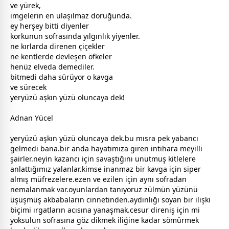
ve yürek,
imgelerin en ulaşılmaz doruğunda.
ey herşey bitti diyenler
korkunun sofrasında yılgınlık yiyenler.
ne kırlarda direnen
çiçek
ler
ne kentlerde devleşen öfkeler
henüz elveda demediler.
bitmedi daha sürüyor o kavga
ve sürecek
yeryüzü
aşk
ın yüzü oluncaya dek!
Adnan Yücel
yeryüzü
aşk
ın yüzü oluncaya dek.bu mısra pek yabancı
gelmedi bana.bir anda hayatımıza giren intihara meyilli
şairler.neyin kazancı için
savaş
tığını unutmuş kitlelere
anlattığımız
yalan
lar.kimse inanmaz bir kavga için siper
almış müfrezelere.ezen ve ezilen için aynı sofradan
nemalanmak var.oyunlardan tanıyoruz zülmün yüzünü
üşüşmüş ak
baba
ların cinnetinden.aydınlığı soyan bir ilişki
biçimi ırgatların acısına yanaşmak.cesur direniş için mi
yoksulun sofrasına göz dikmek iliğine kadar sömürmek