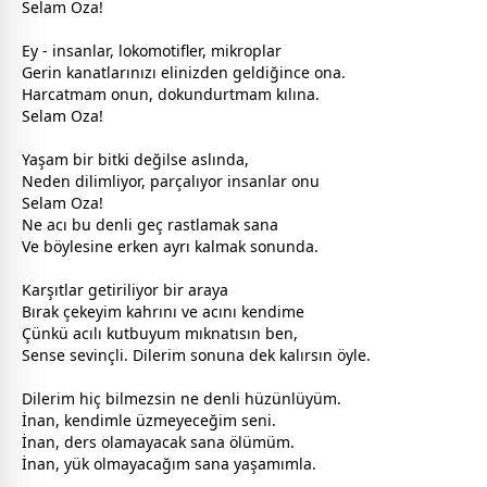
Selam Oza!
Ey - insanlar, lokomotifler, mikroplar
Gerin kanatlarınızı elinizden geldiğince ona.
Harcatmam onun, dokundurtmam kılına.
Selam Oza!
Yaşam bir bitki değilse aslında,
Neden dilimliyor, parçalıyor insanlar onu
Selam Oza!
Ne acı bu denli geç rastlamak sana
Ve böylesine erken ayrı kalmak sonunda.
Karşıtlar getiriliyor bir araya
Bırak çekeyim kahrını ve acını kendime
Çünkü acılı kutbuyum mıknatısın ben,
Sense sevinçli. Dilerim sonuna dek kalırsın öyle.
Dilerim hiç bilmezsin ne denli
hüzün
lüyüm.
İnan, kendimle üzmeyeceğim seni.
İnan, ders olamayacak sana
ölüm
üm.
İnan, yük olmayacağım sana yaşamımla.