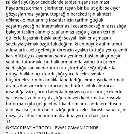
ıslıklarla yürüyor caddelerde.tabiatın şans tanıması
hayatımıza.orman içlerinden taşan bir
bulut
gibi saklıyor
gözyaşlarımızı
yağmur
.toprağın bereketi için alınteri
dökmekle mutlanmış insanlar için tarihin güçlük
yaşatmayacağına inanmaktır asıl cesaret.sokağımız ıssızlığa
bakıyor teslim alınmış zaaflarımızı açığa çıkaran tertipli
gül
lerle.faşizmin baskıladığı sosyal ilişkiler açmazını
sevda
yla yıkmak.özgürlük değilmi ki en büyük atılım umut
adına.artık sola gelmiştir direncin ayakta tuttuğu yer çekimli
karanfil.büyük kıyımdan sonra yeniden başlamak
güneş
in
saatine tutunmak için halk ormanında yalnız türkülere
yoldaşlığa.kan ve barutun tutuşturduğu coğrafyalarda
dünya
halkları için
kardeş
liği yüceltecek
sevda
lar
büyütmek.şiirin bıkkınlıkla lanetlediği sömürüyü kaldırmak
aramızdan zincirleri kırarcasına.budur soluk aldıracak
insanlığa.varoşlarda betonla büyüyen
çocuk
lara
çiçek
lerle
yaklaşmak zülmün yol açtığı rehaveti kaldırmak arzusuyla
bir orman gibi gölge olmak kaldırımlara caddelere düşen
alınlayazısı için.bu belirsizliği giderecek silkinişle sanat için
gözyaşı
akıtmak inandırmak adına yorgun bakışları.
11
OKTAY RIFAT HOROZCU, EVVEL ZAMAN İÇİNDE
Tarih 19 Nisan 2018In Şiirler