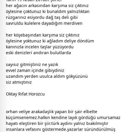
her ağacın arkasından karşıma siz çıktınız
öylesine çoktunuz ki bunaldım yalnızlıktan
rüzgarınız esiyordu dağ taş deli gibi
savruldu kulelere dayadığım merdiven
her köşebaşından karşıma siz çıktınız
öylesine yoktunuz ki ağladım deliye döndüm
kanınızla incelen taşlar yüzüyordu
eski denizleri andıran
bulut
larda
sayısız gitmiştiniz ne yazık
evvel
zaman
içinde gibiydiniz
uzandım yerden usulca aldım gökyüzünü
siz atmıştınız
Oktay Rıfat Horozcu
orhan veliye arakadaşlık yapan bir şair elbette
küçümsenemez.halkın kendine layık gördüğü umursamaz
hayatı eleştiren bir şiir.türk aydını yalnız bıakılmıştır
insanlara vefasını göstermede.yazarlar süründürülmüş