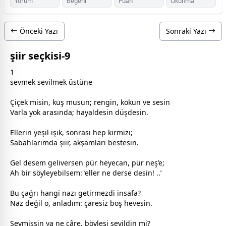
Yorum
Beğeni
Puan
Okunma
Önceki Yazı
Sonraki Yazı
şiir seçkisi-9
1
sevmek sevilmek üstüne
Çiçek misin, kuş musun; rengin, kokun ve sesin
Varla yok arasında; hayaldesin düşdesin.
Ellerin
yeşil
ışık, sonrası hep
kırmızı
;
Sabahlarımda şiir, akşamları bestesin.
Gel desem geliversen pür heyecan, pür neş’e;
Ah bir söyleyebilsem: ’eller ne derse desin! ..’
Bu çağrı hangi nazı getirmezdi insafa?
Naz değil o, anladım: çaresiz boş hevesin.
Sevmişsin ya ne çâre, böylesi sevildin mi?