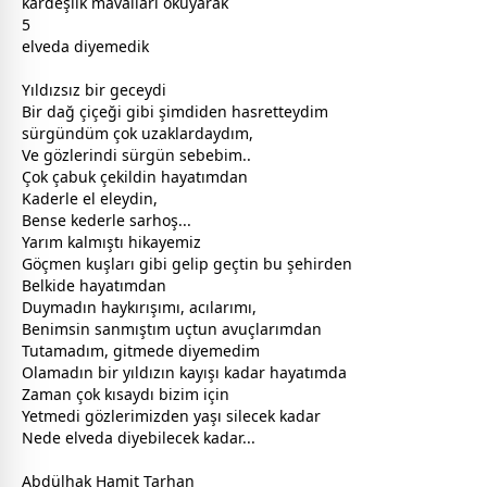
kardeş
lik mavalları okuyarak
5
elveda diyemedik
Yıldızsız bir
gece
ydi
Bir dağ çiçeği gibi şimdiden
hasret
teydim
sürgündüm çok uzaklardaydım,
Ve gözlerindi sürgün sebebim..
Çok çabuk çekildin hayatımdan
Kaderle el eleydin,
Bense kederle sarhoş...
Yarım kalmıştı hikayemiz
Göçmen kuşları gibi gelip geçtin bu şehirden
Belkide hayatımdan
Duymadın haykırışımı, acılarımı,
Benimsin sanmıştım uçtun avuçlarımdan
Tutamadım, gitmede diyemedim
Olamadın bir
yıldız
ın kayışı kadar hayatımda
Zaman çok kısaydı bizim için
Yetmedi gözlerimizden yaşı silecek kadar
Nede elveda diyebilecek kadar...
Abdülhak Hamit Tarhan