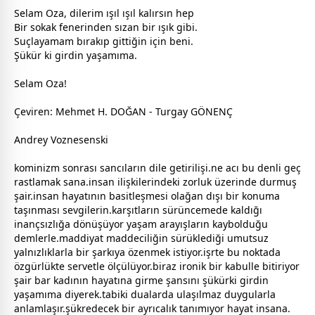
Selam Oza, dilerim ışıl ışıl kalırsın hep
Bir sokak fenerinden sızan bir ışık gibi.
Suçlayamam bırakıp gittiğin için beni.
Şükür ki girdin yaşamıma.
Selam Oza!
Çeviren: Mehmet H. DOĞAN - Turgay GÖNENÇ
Andrey Voznesenski
kominizm sonrası sancıların dile getirilişi.ne acı bu denli geç
rastlamak sana.insan ilişkilerindeki zorluk üzerinde durmuş
şair.insan hayatının basitleşmesi olağan dışı bir konuma
taşınması
sevgi
lerin.karşıtların sürüncemede kaldığı
inançsızlığa dönüşüyor yaşam arayışların kaybolduğu
demlerle.maddiyat maddeciliğin sürüklediği umutsuz
yalnızlıklarla bir şarkıya özenmek istiyor.işrte bu noktada
özgürlükte servetle ölçülüyor.biraz ironik bir kabulle bitiriyor
şair bar
kadın
ın hayatına girme şansını şükürki girdin
yaşamıma diyerek.tabiki dualarda ulaşılmaz duygularla
anlamlaşır.şükredecek bir ayrıcalık tanımıyor hayat insana.