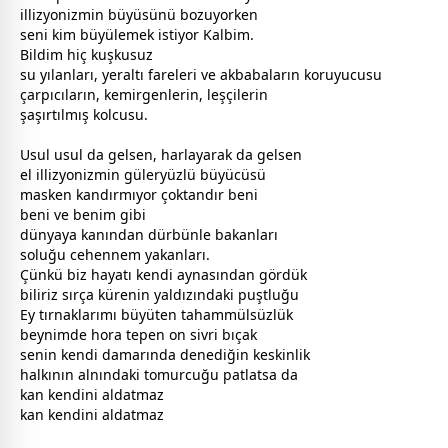
illizyonizmin büyüsünü bozuyorken
seni kim büyülemek istiyor Kalbim.
Bildim hiç kuşkusuz
su yılanları, yeraltı fareleri ve ak
baba
ların koruyucusu
çarpıcıların, kemirgenlerin, leşçilerin
şaşırtılmış kolcusu.
Usul usul da gelsen, harlayarak da gelsen
el illizyonizmin
gül
eryüzlü büyücüsü
masken kandırmıyor çoktandır beni
beni ve benim gibi
dünya
ya kanından dürbünle bakanları
soluğu
cehennem
yakanları.
Çünkü biz hayatı kendi aynasından gördük
biliriz sırça kürenin yaldızındaki puştluğu
Ey tırnaklarımı büyüten tahammülsüzlük
beynimde hora tepen on sivri bıçak
senin kendi damarında denediğin keskinlik
halkının alnındaki tomurcuğu patlatsa da
kan kendini aldatmaz
kan kendini aldatmaz