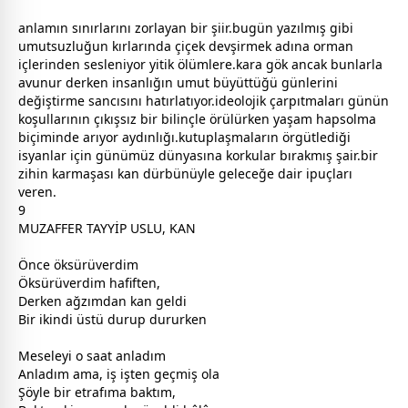
anlamın sınırlarını zorlayan bir şiir.bugün yazılmış gibi
umutsuzluğun kırlarında
çiçek
devşirmek adına orman
içlerinden sesleniyor yitik
ölüm
lere.kara gök ancak bunlarla
avunur derken insanlığın umut büyüttüğü günlerini
değiştirme sancısını hatırlatıyor.ideolojik çarpıtmaları günün
koşullarının çıkışsız bir bilinçle örülürken yaşam hapsolma
biçiminde arıyor aydınlığı.kutuplaşmaların örgütlediği
isyanlar için günümüz
dünya
sına korkular bırakmış şair.bir
zihin karmaşası kan dürbünüyle geleceğe dair ipuçları
veren.
9
MUZAFFER TAYYİP USLU, KAN
Önce öksürüverdim
Öksürüverdim hafiften,
Derken ağzımdan kan geldi
Bir ikindi üstü durup dururken
Meseleyi o saat anladım
Anladım ama, iş işten geçmiş ola
Şöyle bir etrafıma baktım,