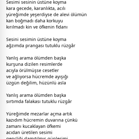
Sesimi sesinin üstüne koyma
kara
gece
de, karanlıkta, acılı
yüreğimde yeşerdiyse de alevi
ölüm
ün
kan boğmadı daha korkuyu
kırılmadı kin ve öfkenin fidanı
Sesini sesimin üstüne koyma
ağzımda prangası tutuklu rüzgâr
Yanlış arama
ölüm
den b
aşk
a
kurşuna dizilen resimlerde
acıyla örülmüşse cesetler
ve ağlıyorsa hücremde ayışığı
üzgün değilim,
hüzün
lü asla
Yanlış arama
ölüm
den b
aşk
a
sırtımda falakası tutuklu rüzgâr
Yüreğimde mezarlar açma artık
kazıdım hücremin duvarına çünkü
zaman
ı kucaklayan öfkemi
acıdan üretilen sesimi
gençliği damıtılmış günlerimi