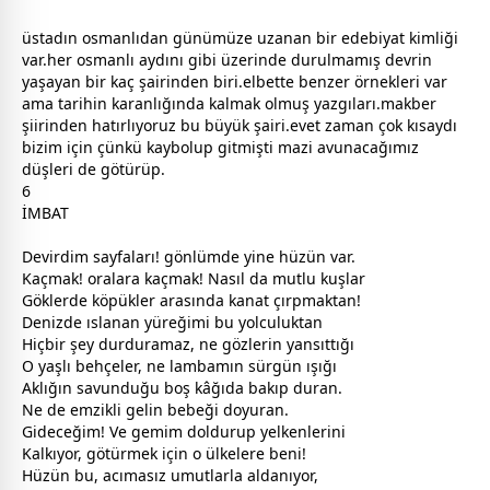
üstadın osmanlıdan günümüze uzanan bir edebiyat kimliği
var.her osmanlı aydını gibi üzerinde durulmamış devrin
yaşayan bir kaç şairinden biri.elbette benzer örnekleri var
ama tarihin karanlığında kalmak olmuş yazgıları.makber
şiirinden hatırlıyoruz bu büyük şairi.evet
zaman
çok kısaydı
bizim için çünkü kaybolup gitmişti mazi avunacağımız
düşleri de götürüp.
6
İMBAT
Devirdim sayfaları! gönlümde yine
hüzün
var.
Kaçmak! oralara kaçmak! Nasıl da mutlu kuşlar
Göklerde köpükler arasında kanat çırpmaktan!
Denizde ıslanan yüreğimi bu yolculuktan
Hiçbir şey durduramaz, ne gözlerin yansıttığı
O yaşlı behçeler, ne lambamın sürgün ışığı
Aklığın savunduğu boş kâğıda bakıp duran.
Ne de emzikli gelin bebeği doyuran.
Gideceğim! Ve gemim doldurup yelkenlerini
Kalkıyor, götürmek için o ülkelere beni!
Hüzün bu, acımasız umutlarla aldanıyor,