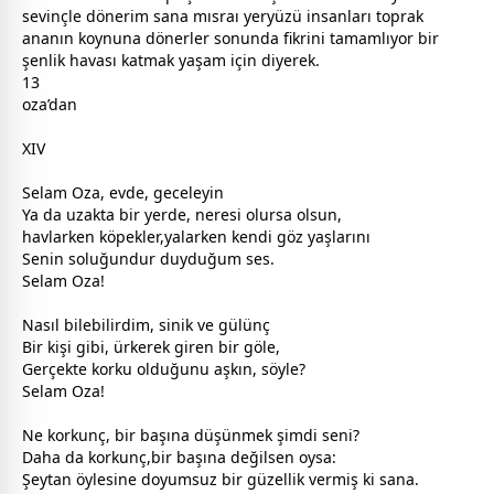
sevinçle dönerim sana mısraı yeryüzü insanları toprak
ananın koynuna dönerler sonunda fikrini tamamlıyor bir
şenlik havası katmak yaşam için diyerek.
13
oza’dan
XIV
Selam Oza, evde,
gece
leyin
Ya da uzakta bir yerde, neresi olursa olsun,
havlarken köpekler,yalarken kendi göz yaşlarını
Senin soluğundur duyduğum ses.
Selam Oza!
Nasıl bilebilirdim, sinik ve
gül
ünç
Bir kişi gibi, ürkerek giren bir göle,
Gerçekte korku olduğunu
aşk
ın, söyle?
Selam Oza!
Ne korkunç, bir başına düşünmek şimdi seni?
Daha da korkunç,bir başına değilsen oysa:
Şeytan öylesine doyumsuz bir güzellik vermiş ki sana.