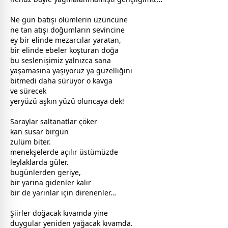
Ne gün batışı
ölüm
lerin üzüncüne
ne tan atışı doğumların sevincine
ey bir elinde mezarcılar yaratan,
bir elinde ebeler koşturan
doğa
bu seslenişimiz yalnızca sana
yaşamasına yaşıyoruz ya güzelliğini
bitmedi daha sürüyor o kavga
ve sürecek
yeryüzü
aşk
ın yüzü oluncaya dek!
Saraylar saltanatlar çöker
kan susar birgün
zulüm biter.
menekşelerde açılır üstümüzde
leylaklarda
gül
er.
bugünlerden geriye,
bir yarına gidenler kalır
bir de yarınlar için direnenler…
Şiirler
doğa
cak kıvamda yine
duygular yeniden yağacak kıvamda.