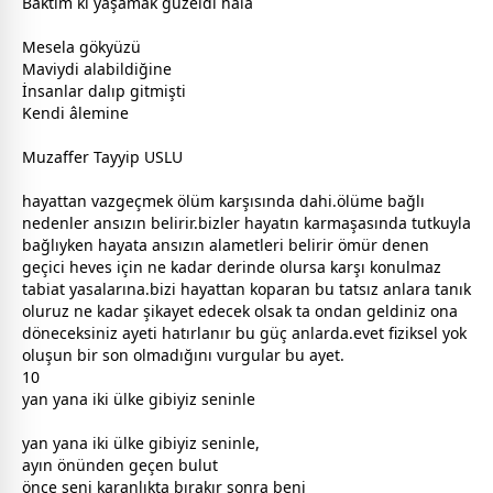
Baktım ki yaşamak güzeldi hâlâ
Mesela gökyüzü
Maviydi alabildiğine
İnsanlar dalıp gitmişti
Kendi âlemine
Muzaffer Tayyip USLU
hayattan vazgeçmek
ölüm
karşısında dahi.
ölüm
e bağlı
nedenler ansızın belirir.bizler hayatın karmaşasında tutkuyla
bağlıyken hayata ansızın alametleri belirir ömür denen
geçici heves için ne kadar derinde olursa karşı konulmaz
tabiat yasalarına.bizi hayattan koparan bu tatsız anlara tanık
oluruz ne kadar şikayet edecek olsak ta ondan geldiniz ona
döneceksiniz ayeti hatırlanır bu güç anlarda.evet fiziksel yok
oluşun bir son olmadığını vurgular bu ayet.
10
yan yana iki ülke gibiyiz seninle
yan yana iki ülke gibiyiz seninle,
ayın önünden geçen
bulut
önce seni karanlıkta bırakır sonra beni