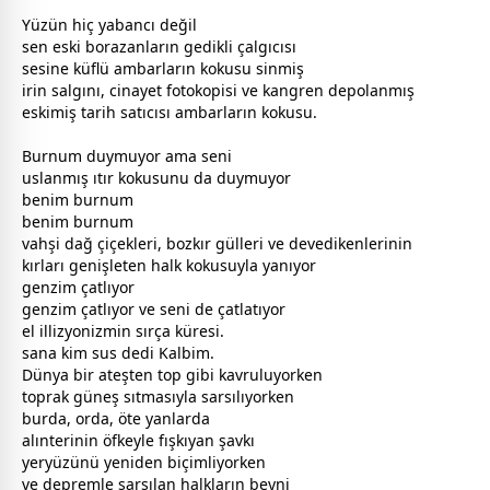
Yüzün hiç yabancı değil
sen eski borazanların gedikli çalgıcısı
sesine küflü ambarların kokusu sinmiş
irin salgını, cinayet fotokopisi ve kangren depolanmış
eskimiş tarih satıcısı ambarların kokusu.
Burnum duymuyor ama seni
uslanmış ıtır kokusunu da duymuyor
benim burnum
benim burnum
vahşi dağ
çiçek
leri, bozkır
gül
leri ve devedikenlerinin
kırları genişleten halk kokusuyla yanıyor
genzim çatlıyor
genzim çatlıyor ve seni de çatlatıyor
el illizyonizmin sırça küresi.
sana kim sus dedi Kalbim.
Dünya bir ateşten top gibi kavruluyorken
toprak
güneş
sıtmasıyla sarsılıyorken
burda, orda, öte yanlarda
alınterinin öfkeyle fışkıyan şavkı
yeryüzünü yeniden biçimliyorken
ve depremle sarsılan halkların beyni