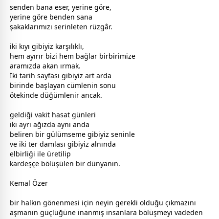
senden bana eser, yerine göre,
yerine göre benden sana
şakaklarımızı serinleten rüzgâr.
iki kıyı gibiyiz karşılıklı,
hem ayırır bizi hem bağlar birbirimize
aramızda akan ırmak.
İki tarih sayfası gibiyiz art arda
birinde başlayan cümlenin sonu
ötekinde düğümlenir ancak.
geldiği
vakit
hasat günleri
iki ayrı ağızda aynı anda
beliren bir
gül
ümseme gibiyiz seninle
ve iki ter damlası gibiyiz alnında
elbirliği ile üretilip
kardeş
çe bölüşülen bir
dünya
nın.
Kemal Özer
bir halkın gönenmesi için neyin gerekli olduğu çıkmazını
aşmanın güçlüğüne inanmış insanlara bölüşmeyi vadeden