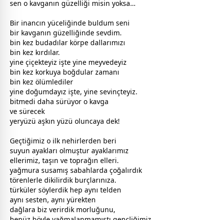
sen o kavganın güzelliği misin yoksa…
Bir inancın yüceliğinde buldum seni
bir kavganın güzelliğinde sevdim.
bin kez budadılar körpe dallarımızı
bin kez kırdılar.
yine
çiçek
teyiz işte yine meyvedeyiz
bin kez korkuya boğdular
zaman
ı
bin kez
ölüm
lediler
yine doğumdayız işte, yine sevinçteyiz.
bitmedi daha sürüyor o kavga
ve sürecek
yeryüzü
aşk
ın yüzü oluncaya dek!
Geçtiğimiz o ilk nehirlerden beri
suyun ayakları olmuştur ayaklarımız
ellerimiz, taşın ve toprağın elleri.
yağmur
a susamış sabahlarda çoğalırdık
törenlerle dikilirdik burçlarınıza.
türküler söylerdik hep aynı telden
aynı sesten, aynı yürekten
dağlara biz verirdik
mor
luğunu,
henüz böyle yağmalanmamıştı gençliğimiz…