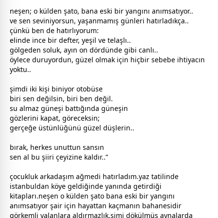
neşen; o külden şato, bana eski bir yangını anımsatıyor..
ve sen seviniyorsun, yaşanmamış günleri hatırladıkça..
çünkü ben de hatırlıyorum:
elinde ince bir defter,
yeşil
ve telaşlı..
gölgeden soluk, ayın on dördünde gibi canlı..
öylece duruyordun, güzel olmak için hiçbir sebebe ihtiyacın
yoktu..
şimdi iki kişi biniyor otobüse
biri sen değilsin, biri ben değil.
su almaz
güneş
i battığında
güneş
in
gözlerini kapat, göreceksin;
gerçeğe üstünlüğünü güzel düşlerin..
bırak, herkes unuttun sansın
sen al bu şiiri çeyizine kaldır..”
çocuk
luk arkadaşım ağmedi hatırladım.yaz tatilinde
istanbuldan köye geldiğinde yanında getirdiği
kitapları.neşen o külden şato bana eski bir yangını
anımsatıyor şair için hayattan kaçmanın bahanesidir
görkemli
yalan
lara aldırmazlık.simi dökülmüş aynalarda