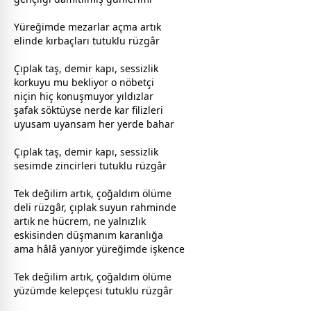
Yüreğimde mezarlar açma artık
elinde kırbaçları tutuklu rüzgâr
Çıplak taş, demir kapı, sessizlik
korkuyu mu bekliyor o nöbetçi
niçin hiç konuşmuyor
yıldız
lar
şafak söktüyse nerde kar filizleri
uyusam uyansam her yerde bahar
Çıplak taş, demir kapı, sessizlik
sesimde zincirleri tutuklu rüzgâr
Tek değilim artık, çoğaldım
ölüm
e
deli rüzgâr, çıplak suyun rahminde
artık ne hücrem, ne yalnızlık
eskisinden düşmanım karanlığa
ama hâlâ yanıyor yüreğimde işkence
Tek değilim artık, çoğaldım
ölüm
e
yüzümde kelepçesi tutuklu rüzgâr