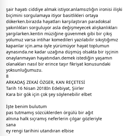
şair hayatı ciddiye almak istiyor.anlamsızlığın ironisi ilişki
biçimini sorgulamaya itiyor basitlikleri ortaya
dökerken.birazda hayatları karşılaştıran paradoksal
yakınlıkları sorguluyor asla değişmeyecek alışkanlıkları
yargılarken.kentin müziğine güvenmek gibi bir çıkış
yolumuz varsa intihar komedileri yazılabilir sıkıştığımız
kapanlar için.ama öyle yürümüyor hayat toplumun
aynasında.ne kadar uzağına düşmüş olsakta bir işçinin
onaylanmayan hayatından.demek istediğin yaşamın
olanakları nasıl bir erince taşır fikriyat konusundaki
yoksunluğumuzu.
8
ARKADAŞ ZEKAİ ÖZGER, KAN REÇETESİ
Tarih 16 Nisan 2018In Edebiyat, Şiirler
Kara bir gök için çok şey söylenebilir elbet
İşte benim
bulut
um
pas tutmamış sözcüklerden ör
gül
ü bir ağıt
alnına halk sıçramış neferlerin çılgar gözleriyle
sana
ey rengi tarihini utandıran elbise