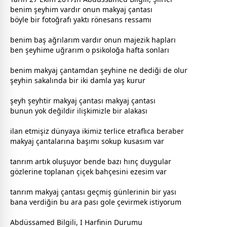
benim şeyhim vardır onun makyaj çantası
böyle bir fotoğrafı yaktı rönesans ressamı
benim baş ağrılarım vardır onun majezik hapları
ben şeyhime uğrarım o psikoloğa hafta sonları
benim makyaj çantamdan şeyhine ne dediği de olur
şeyhin sakalında bir iki damla yaş kurur
şeyh şeyhtir makyaj çantası makyaj çantası
bunun yok değildir ilişkimizle bir alakası
ilan etmişiz
dünya
ya ikimiz terlice etraflıca beraber
makyaj çantalarına başımı sokup kusasım var
tanrım artık oluşuyor bende bazı hınç duygular
gözlerine toplanan
çiçek
bahçesini ezesim var
tanrım makyaj çantası geçmiş günlerinin bir yası
bana verdiğin bu ara pası gole çevirmek istiyorum
Abdüssamed Bilgili, I Harfinin Durumu