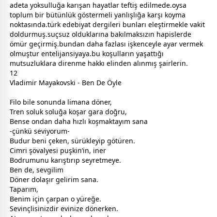
adeta yoksulluğa karışan hayatlar teftiş edilmede.oysa
toplum bir bütünlük göstermeli yanlışlığa karşı koyma
noktasında.türk edebiyat dergileri bunları eleştirmekle
vakit
doldurmuş.suçsuz olduklarına bakılmaksızın hapislerde
ömür geçirmiş.bundan daha fazlası işkenceyle ayar vermek
olmuştur entelijansiyaya.bu koşulların yaşattığı
mutsuzluklara direnme hakkı elinden alınmış şairlerin.
12
Vladimir Mayakovski - Ben De Öyle
Filo bile sonunda limana döner,
Tren soluk soluğa koşar gara doğru,
Bense ondan daha hızlı koşmaktayım sana
-çünkü seviyorum-
Budur beni çeken, sürükleyip götüren.
Cimri şövalyesi puşkin’in, iner
Bodrumunu karıştırıp seyretmeye.
Ben de,
sevgi
lim
Döner dolaşır gelirim sana.
Taparım,
Benim için çarpan o yüreğe.
Sevinçlisinizdir evinize dönerken.