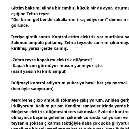
Gittim baktım; elinde bir cımbız, küçük bir de ayna, oturm
eşiğine Zehra teyze.
"Gel kızım gel bende sakallarımı tıraş ediyorum" demesin 
görünce.
İçeriye girdik sonra. Kontrol ettim elektrik var mutfakta b
Salonun ampulü patlamış. Zehra teyzede sanırım çıkarmaya
kırılmış, yarısı içerde kalmış.
-Zehra teyze kapalı mı elektrik düğmesi?
-Kapalı kızım görmüyor musun yanmıyor işte.
(nasıl yansın ki kırık ampul)
Düğmeyi kontrol ediyorum yukarıya basılı her şey normal.
(ben öyle sanıyorum)
Merdivene çıkıp ampulü sökmeye çalışıyorum. Aniden geri
irkiliyorum. Kalbim pıt pıt. Kendimi saniyeler içinde yerde
Meğerse elektrik düğmesini ters takmışlar. Evde de kontro
olmayınca başıma gelenleri ç
ekmek
zorunda kalıyorum ve
teyzenin şoktan çıkarma taktiğiyle daha çok şoka giriyoru
yanağıma bir sol yanağıma tokat atıp duruyor. Ama öyle b