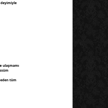
 deyimiyle
iye ulaşmamı
essüm
k eden tüm