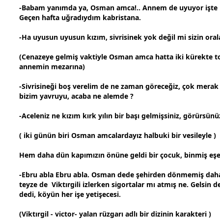
-Babam yanımda ya, Osman amca!.. Annem de uyuyor işte 
Geçen hafta uğradıydım kabristana.
-Ha uyusun uyusun kızım, sivrisinek yok değil mi sizin oral
(Cenazeye gelmiş vaktiyle Osman amca hatta iki kürekte t
anne
min mezarına)
-Sivrisineği boş verelim de ne
zaman
göreceğiz, çok merak
bizim yavruyu, acaba ne alemde ?
-Aceleniz ne kızım kırk yılın bir başı gelmişsiniz, görürsünü
( iki günün biri Osman amcalardayız halbuki bir vesileyle )
Hem daha dün kapımızın önüne geldi bir
çocuk
, binmiş eş
-Ebru abla Ebru abla. Osman dede şehirden dönmemiş daha
teyze de Viktırgili izlerken sigortalar mı atmış ne. Gelsin d
dedi, köyün her işe yetişecesi.
(Viktırgil - victor-
yalan
rüzgarı adlı bir dizinin karakteri )