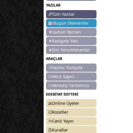
YAZILAR
Tüm Yazılar
Bugün Eklenenler
Günün Yazıları
Rastgele Yazı
Son Yorumlananlar
ARAÇLAR
Yazımı Türkçele
Hece Sayıcı
Akrostiş Yardımcısı
EDEBİYAT DEFTERİ
Online Üyeler
Rozetler
Canlı Yayın
Kurallar