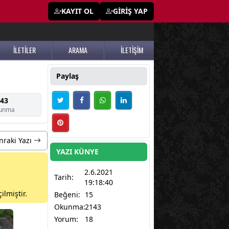
KAYIT OL
GİRİŞ YAP
İLETİLER
ARAMA
İLETİŞİM
Paylaş
43
unma
nraki Yazı
YAZI KÜNYE
2.6.2021
Tarih:
19:18:40
ilmiştir.
Beğeni:
15
Okunma:
2143
Yorum:
18