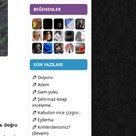
BEĞENENLER
SON YAZILARI
Duyuru
Ailem
Gam yükü
Şehrinaz-kitap
inceleme..
Kabulün ince çizgisi..
Ejderha
ya. Doğru
Kimlerdensiniz?
(devam)