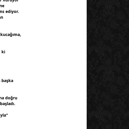
öne
ns ediyor.
an
a kucağıma,
 ki
 b
aşk
a
ına doğru
başladı.
yla"