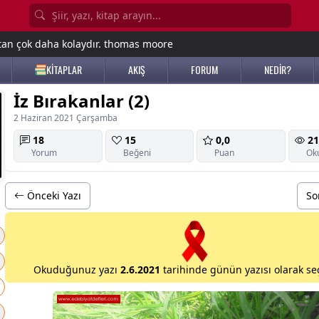
tan çok daha kolaydır. thomas moore
KİTAPLAR
AKIŞ
FORUM
NEDİR?
İz Bırakanlar (2)
2 Haziran 2021 Çarşamba
18
15
0,0
21
Yorum
Beğeni
Puan
Ok
Önceki Yazı
So
Okuduğunuz yazı
2.6.2021
tarihinde günün yazısı olarak seç