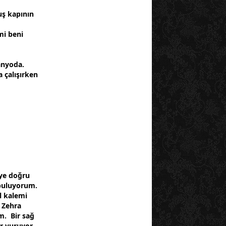
uş kapının
mi beni
anyoda.
 çalışırken
ye doğru
 buluyorum.
l kalemi
 Zehra
m. Bir sağ
ir vuruyor