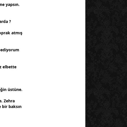
ne yapsın.
arda ?
oprak atmış
 ediyorum
z elbette
eğin üstüne.
. Zehra
e bir baksın