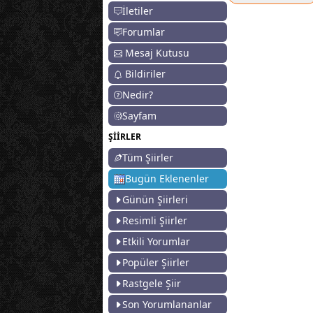
İletiler
Forumlar
Mesaj Kutusu
Bildiriler
Nedir?
Sayfam
ŞİİRLER
Tüm Şiirler
Bugün Eklenenler
Günün Şiirleri
Resimli Şiirler
Etkili Yorumlar
Popüler Şiirler
Rastgele Şiir
Son Yorumlananlar