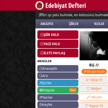
e menu
En iyi yolu bulmak, en kötüsünü bulmak
ANASAYFA
ŞİİRLER
YAZILAR
ŞİİR EKLE
YAZI EKLE
İLETİ PAYLAŞ
MENÜLER
Rû //
Anasayfa
85 yazı kayıtlı
Ara
Takip Et
Şiirler
Beğen
Kitaplar
Yeni
Yorum
Yazılar
Keşfet
Rapor Et