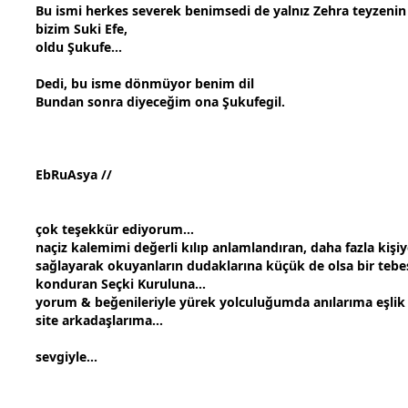
Bu ismi herkes severek benimsedi de yalnız Zehra teyzenin
bizim Suki Efe,
oldu Şukufe...
Dedi, bu isme dönmüyor benim dil
Bundan sonra diyeceğim ona Şukufegil.
EbRuAsya //
çok teşekkür ediyorum...
naçiz kalemimi değerli kılıp anlamlandıran, daha fazla kiş
sağlayarak okuyanların dudaklarına küçük de olsa bir teb
konduran Seçki Kuruluna...
yorum & beğenileriyle yürek yolculuğumda anılarıma eşli
site arkadaşlarıma...
sevgi
yle...