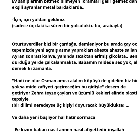
Ev sahiplerinin bitmek bilmeyen ikramları gelir gelmez dah
ekşili ayranlar metal bardaklarda..
-İçin, için yoldan geldiniz.
(sadece üç dakika süren bir yolculuktu bu, arabayla)
Oturtuverdiler bizi bir çardağa, demleniyor bu arada çay o
tepemizde yeni açmış asma yaprakları aheste aheste salla
Ayran sonrası
kahve
, yanında sıcaktan erimiş çikolata.. B
durduğu yerde çalkalanmakta. Babamın midede ses yok, al
demek ki
zaman
la.
"Hadi ne olur Osman amca alalım köpüşü de gidelim biz bi
yoksa mide zafiyeti geçireceğim bu gidişle" desem de
getiriyor Zehra teyze çayları ve üzümlü kekleri elinde plasti
tepsiyle.
(bir dilimi neredeyse üç kişiyi doyuracak büyüklükte) ...
Ve daha yeni başlıyor hal hatır sormaca
- Ee kızım
baba
n nasıl
anne
n nasıl afiyettedir inşallah