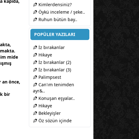
a kapıda,
Kimlerdensiniz?
Öykü inceleme / şeke..
Ruhun bütün bay..
POPÜLER YAZILARI
cakta,
İz bırakanlar
nmakta.
Hikaye
enim mide
İz bırakanlar (2)
ışmış
İz bırakanlar (3)
Palimpsest
r an önce,
Can'ım tenimden
ayr&..
k bir
Konuşan eşyalar..
Hikaye
Bekleyişler
Öz sözün içinde