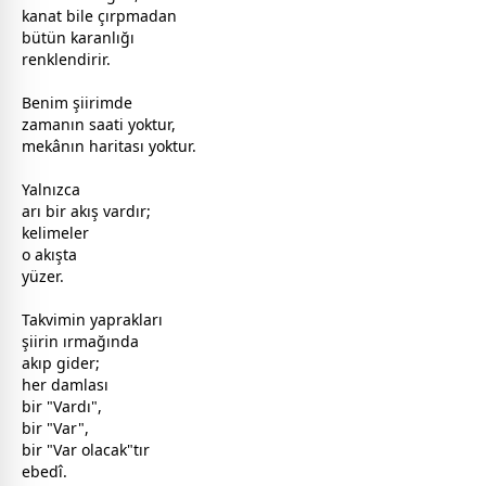
kanat bile çırpmadan
bütün karanlığı
renklendirir.
Benim şiirimde
zaman
ın saati yoktur,
mekânın haritası yoktur.
Yalnızca
arı bir akış vardır;
kelimeler
o akışta
yüzer.
Takvimin yaprakları
şiirin ırmağında
akıp gider;
her damlası
bir "Vardı",
bir "Var",
bir "Var olacak"tır
ebedî.