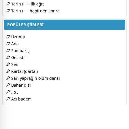
Tarih ıı — ilk ağıt
Tarih ı — habil'den sonra
POPÜLER ŞİİRLERİ
Üzüntü
Ana
Son bakış
Gecedir
Sen
Kartal (qartal)
Sarı yaprağin ölüm dansı
Bahar qızı
, o ,
Acı badem