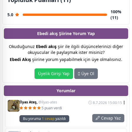
100%
5.0
(11)
Ebedi akış Şiirine
Yorum Yap
Okuduğunuz
Ebedi akış
şiir ile ilgili düşüncelerinizi diğer
okuyucular ile paylaşmak ister misiniz?
Ebedi Akış
şiirine yorum yapabilmek için üye olmalısınız.
Üyelik Girişi Yap
Üye Ol
Yorumlar
İlyas Ateş,
@ilyas-ates
8.7.2026 15:00:15
5 puan verdi
Cevap Yaz
Bu yoruma
1 cevap
yazıldı