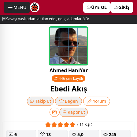
MENÜ
ÜYE OL
GİRİŞ
e menu
Savaşı yaşlı adamlar ilan eder, genç adamlar ölür...
Ahmed HaniYar
446 şiiri kayıtlı
Ebedi Akış
Takip Et
Beğen
Yorum
Rapor Et
( 11 kişi )
6
18
5,0
245