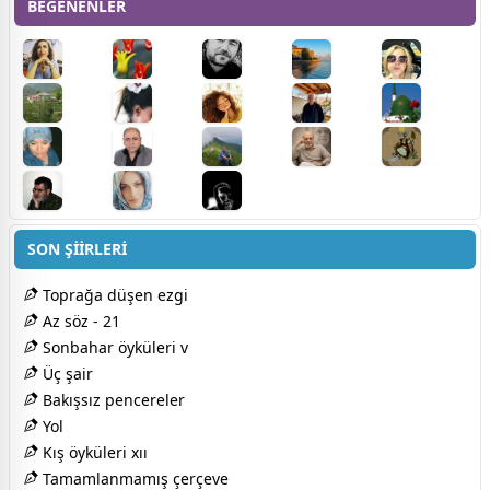
BEĞENENLER
SON ŞİİRLERİ
Toprağa düşen ezgi
Az söz - 21
Sonbahar öyküleri v
Üç şair
Bakışsız pencereler
Yol
Kış öyküleri xıı
Tamamlanmamış çerçeve