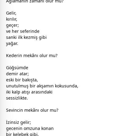
Ağlamanın
zaman
ı olur mu?
Gelir,
kırılır,
geçer;
ve her seferinde
sanki ilk kezmiş gibi
yağar.
Kederin mekânı olur mu?
Göğsümde
demir atar;
eski bir bakışta,
unutulmuş bir akşamın kokusunda,
iki kalp atışı arasındaki
sessizlikte.
Sevincin mekânı olur mu?
İzinsiz gelir;
gece
nin omzuna konan
bir kelebek gibi,