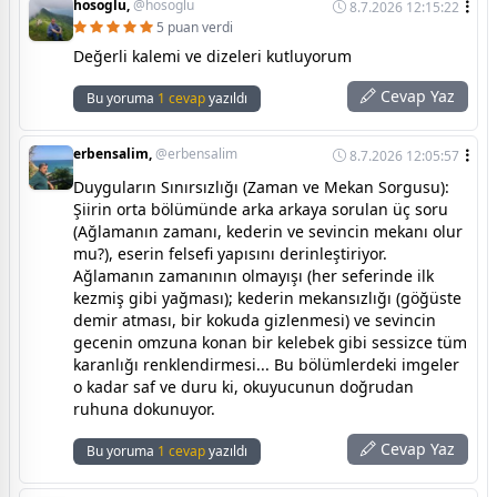
hosoglu,
@hosoglu
8.7.2026 12:15:22
5 puan verdi
Değerli kalemi ve dizeleri kutluyorum
Cevap Yaz
Bu yoruma
1 cevap
yazıldı
erbensalim,
@erbensalim
8.7.2026 12:05:57
Duyguların Sınırsızlığı (Zaman ve Mekan Sorgusu):
Şiirin orta bölümünde arka arkaya sorulan üç soru
(Ağlamanın zamanı, kederin ve sevincin mekanı olur
mu?), eserin felsefi yapısını derinleştiriyor.
Ağlamanın zamanının olmayışı (her seferinde ilk
kezmiş gibi yağması); kederin mekansızlığı (göğüste
demir atması, bir kokuda gizlenmesi) ve sevincin
gecenin omzuna konan bir kelebek gibi sessizce tüm
karanlığı renklendirmesi... Bu bölümlerdeki imgeler
o kadar saf ve duru ki, okuyucunun doğrudan
ruhuna dokunuyor.
Cevap Yaz
Bu yoruma
1 cevap
yazıldı