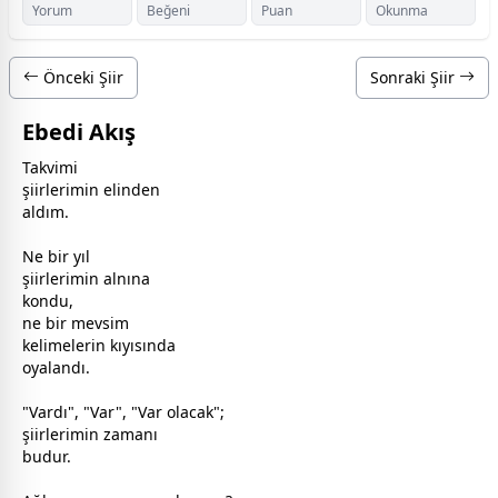
Yorum
Beğeni
Puan
Okunma
Önceki Şiir
Sonraki Şiir
Ebedi Akış
Takvimi
şiirlerimin elinden
aldım.
Ne bir yıl
şiirlerimin alnına
kondu,
ne bir mevsim
kelimelerin kıyısında
o
yalan
dı.
"Vardı", "Var", "Var olacak";
şiirlerimin
zaman
ı
budur.