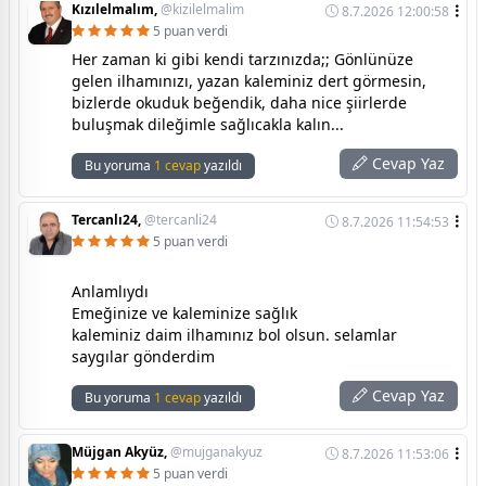
Kızılelmalım,
@kizilelmalim
8.7.2026 12:00:58
5 puan verdi
Her zaman ki gibi kendi tarzınızda;; Gönlünüze
gelen ilhamınızı, yazan kaleminiz dert görmesin,
bizlerde okuduk beğendik, daha nice şiirlerde
buluşmak dileğimle sağlıcakla kalın...
Cevap Yaz
Bu yoruma
1 cevap
yazıldı
Tercanlı24,
@tercanli24
8.7.2026 11:54:53
5 puan verdi
Anlamlıydı
Emeğinize ve kaleminize sağlık
kaleminiz daim ilhamınız bol olsun. selamlar
saygılar gönderdim
Cevap Yaz
Bu yoruma
1 cevap
yazıldı
Müjgan Akyüz,
@mujganakyuz
8.7.2026 11:53:06
5 puan verdi