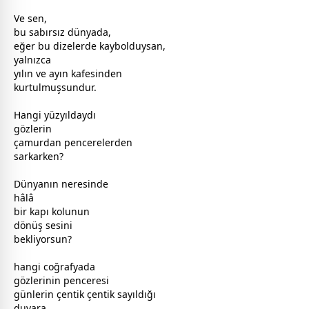
Ve sen,
bu sabırsız
dünya
da,
eğer bu dizelerde kaybolduysan,
yalnızca
yılın ve ayın kafesinden
kurtulmuşsundur.
Hangi yüzyıldaydı
gözlerin
çamurdan pencerelerden
sarkarken?
Dünyanın neresinde
hâlâ
bir kapı kolunun
dönüş sesini
bekliyorsun?
hangi coğrafyada
gözlerinin penceresi
günlerin çentik çentik sayıldığı
duvara