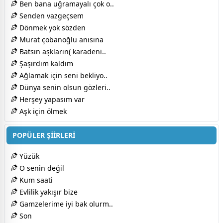
Ben bana uğramayalı çok o..
Senden vazgeçsem
Dönmek yok sözden
Murat çobanoğlu anısına
Batsın aşkların( karadeni..
Şaşırdım kaldım
Ağlamak için seni bekliyo..
Dünya senin olsun gözleri..
Herşey yapasım var
Aşk için ölmek
POPÜLER ŞİİRLERİ
Yüzük
O senin değil
Kum saati
Evlilik yakışır bize
Gamzelerime iyi bak olurm..
Son