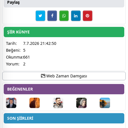
Paylaş
ŞİİR KÜNYE
Tarih:
7.7.2026 21:42:50
Beğeni:
5
Okunma:
661
Yorum:
2
Web Zaman Damgası
BEĞENENLER
SON ŞİİRLERİ