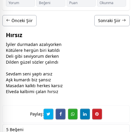
Yorum
Beğeni
Puan
Okunma
Önceki Şiir
Sonraki Şiir
Hırsız
İyiler durmadan azalıyorken
Kötülere hergün biri katıldı
Deli gibi seviyorum derken
Dilden güzel sözler çalındı
Sevdam seni yaptı arsız
Aşk kumardı biz şansız
Masadan kalktı herkes karsız
Elveda kalbimi çalan hırsız
Paylaş:
5 Beğeni