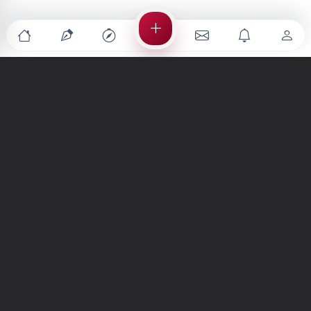
Türkiye'nin en büyük kültür sanat platformu
MENÜLER
Anasayfa
Keşfet
Şiirler
Hikayeler
Yazılar
İletiler
Forum
Nedir?
Ara