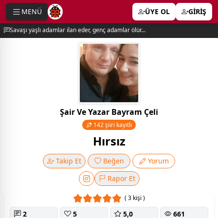
MENÜ
ÜYE OL
GİRİŞ
e menu
Savaşı yaşlı adamlar ilan eder, genç adamlar ölür...
Şair Ve Yazar Bayram Çeli
142 şiiri kayıtlı
Hırsız
Takip Et
Beğen
Yorum
Rapor Et
( 3 kişi )
2
5
5,0
661