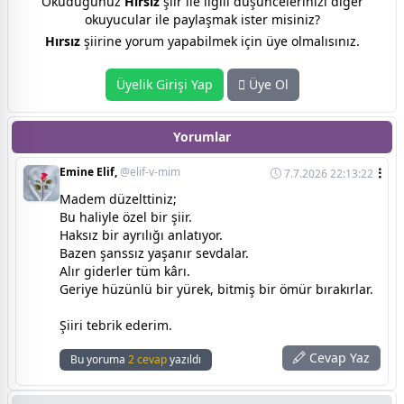
Okuduğunuz
Hırsız
şiir ile ilgili düşüncelerinizi diğer
okuyucular ile paylaşmak ister misiniz?
Hırsız
şiirine yorum yapabilmek için üye olmalısınız.
Üyelik Girişi Yap
Üye Ol
Yorumlar
Emine Elif,
@elif-v-mim
7.7.2026 22:13:22
Madem düzelttiniz;
Bu haliyle özel bir şiir.
Haksız bir ayrılığı anlatıyor.
Bazen şanssız yaşanır sevdalar.
Alır giderler tüm kârı.
Geriye hüzünlü bir yürek, bitmiş bir ömür bırakırlar.
Şiiri tebrik ederim.
Cevap Yaz
Bu yoruma
2 cevap
yazıldı