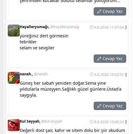
şehrimden kucaklar dolusu selamlar yolluyorum...
Cevap Yaz
Hayalleryumağı,
@hayalleryumagi
9.6.2026 11:07:54
yüreğiniz dert görmesin
tebrikler
selam ve sevgiler
Cevap Yaz
neneh.,
@neneh-
9.6.2026 10:52:55
Güneş her sabah yeniden doğar.Sema yine
yıldızlarla müzeyyen.Sağlıklı güzel günlere.Üstad'a
saygıyla.
Cevap Yaz
Kul Seyyah,
@kul-seyyah
9.6.2026 10:40:24
Değerli dost şair, kahır ve sitem dolu bir şiir okudum