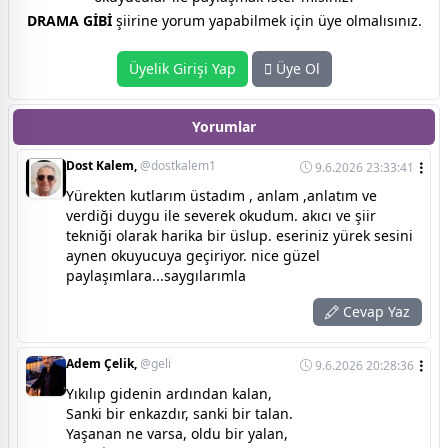
DRAMA GİBİ
şiirine yorum yapabilmek için üye olmalısınız.
Üyelik Girişi Yap
Üye Ol
Yorumlar
Dost Kalem,
@dostkalem1
9.6.2026 23:33:41
Yürekten kutlarım üstadım , anlam ,anlatım ve
verdiği duygu ile severek okudum. akıcı ve şiir
tekniği olarak harika bir üslup. eseriniz yürek sesini
aynen okuyucuya geçiriyor. nice güzel
paylaşımlara...saygılarımla
Cevap Yaz
Adem Çelik,
@geli
9.6.2026 20:28:36
Yıkılıp gidenin ardından kalan,
Sanki bir enkazdır, sanki bir talan.
Yaşanan ne varsa, oldu bir yalan,