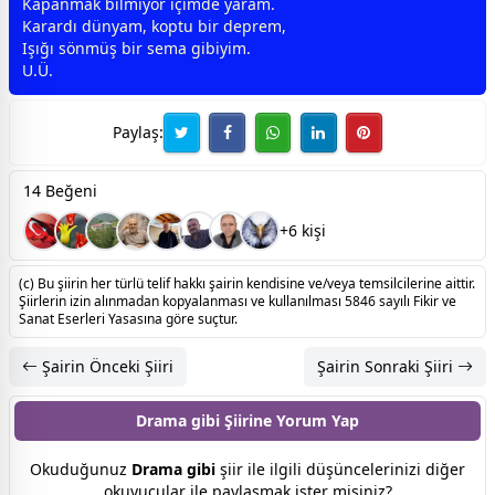
Kapanmak bilmiyor içimde yaram.
Karardı
dünya
m, koptu bir deprem,
Işığı sönmüş bir sema gibiyim.
U.Ü.
Paylaş:
14 Beğeni
+6 kişi
(c) Bu şiirin her türlü telif hakkı şairin kendisine ve/veya temsilcilerine aittir.
Şiirlerin izin alınmadan kopyalanması ve kullanılması 5846 sayılı Fikir ve
Sanat Eserleri Yasasına göre suçtur.
Şairin Önceki Şiiri
Şairin Sonraki Şiiri
Drama gibi Şiirine
Yorum Yap
Okuduğunuz
Drama gibi
şiir ile ilgili düşüncelerinizi diğer
okuyucular ile paylaşmak ister misiniz?