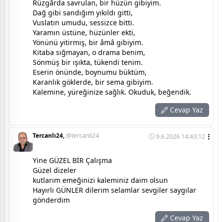
Rüzgârda savrulan, bir hüzün gibiyim.
Dağ gibi sandığım yıkıldı gitti,
Vuslatın umudu, sessizce bitti.
Yaramın üstüne, hüzünler ekti,
Yönünü yitirmiş, bir âmâ gibiyim.
Kitaba sığmayan, o drama benim,
Sönmüş bir ışıkta, tükendi tenim.
Eserin önünde, boynumu büktüm,
Karanlık göklerde, bir sema gibiyim.
Kalemine, yüreğinize sağlık. Okuduk, beğendik.
Cevap Yaz
Tercanlı24,
@tercanli24
9.6.2026 14:43:12
Yine GÜZEL BİR Çalışma
Güzel dizeler
kutlarım emeğinizi kaleminiz daim olsun
Hayırlı GÜNLER dilerim selamlar sevgiler saygılar
gönderdim
Cevap Yaz