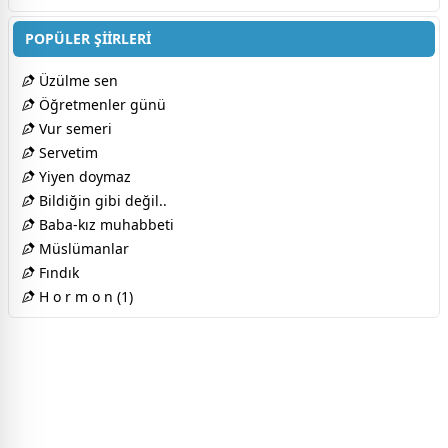
POPÜLER ŞİİRLERİ
Üzülme sen
Öğretmenler günü
Vur semeri
Servetim
Yiyen doymaz
Bildiğin gibi değil..
Baba-kız muhabbeti
Müslümanlar
Fındık
H o r m o n (1)