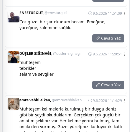
ENESTURGUT,
@enesturgut1
9.6.2026 11:51:09
Çok güzel bir şiir okudum hocam. Emeğine,
yüreğine, kalemine sağlık.
Cevap Yaz
DÜŞLER SIĞINAĞI,
@dusler-siginagi
9.6.2026 11:20:51
muhteşem
tebrikler
selam ve sevgiler
Cevap Yaz
emre vehbi alkan,
@emrevehbialkan
9.6.2026 11:14:29
Muhteşem kelimelerle kurulmuş bir duygu denizi
gibi bir şeydi okuduklarım. Gerçekten çok güçlü bir
anlatım şekliniz var. Her kelime yerini bulmuş, tam
on iki den vurmuş. Güzel yüreğinizi kutluyor iki katlı