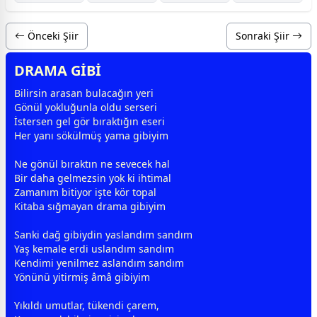
Önceki Şiir
Sonraki Şiir
DRAMA GİBİ
Bilirsin arasan bulacağın yeri
Gönül yokluğunla oldu serseri
İstersen gel gör bıraktığın eseri
Her yanı sökülmüş yama gibiyim
Ne
gönül
bıraktın ne sevecek hal
Bir daha gelmezsin yok ki ihtimal
Zamanım bitiyor işte kör topal
Kitaba sığmayan drama gibiyim
Sanki dağ gibiydin yaslandım sandım
Yaş kemale erdi uslandım sandım
Kendimi yenilmez aslandım sandım
Yönünü yitirmiş âmâ gibiyim
Yıkıldı umutlar, tükendi çarem,