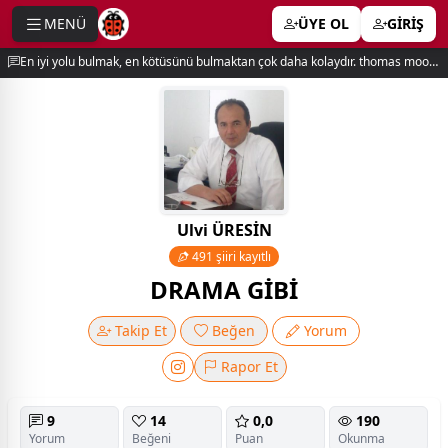
MENÜ
ÜYE OL
GİRİŞ
e menu
En iyi yolu bulmak, en kötüsünü bulmaktan çok daha kolaydır. thomas moore
Ulvi ÜRESİN
491 şiiri kayıtlı
DRAMA GİBİ
Takip Et
Beğen
Yorum
Rapor Et
9
14
0,0
190
Yorum
Beğeni
Puan
Okunma