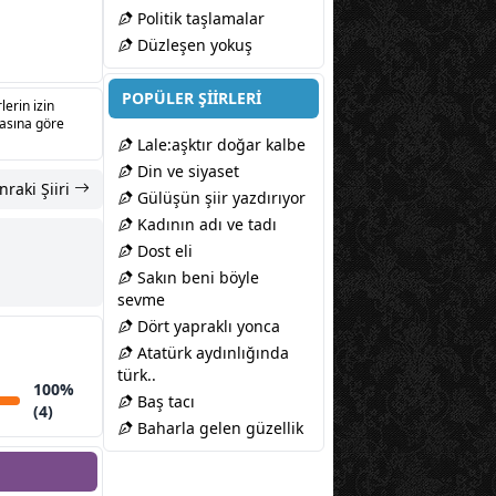
Politik taşlamalar
Düzleşen yokuş
POPÜLER ŞİİRLERİ
lerin izin
sasına göre
Lale:aşktır doğar kalbe
Din ve siyaset
nraki Şiiri
Gülüşün şiir yazdırıyor
Kadının adı ve tadı
Dost eli
Sakın beni böyle
sevme
Dört yapraklı yonca
Atatürk aydınlığında
türk..
100%
Baş tacı
(4)
Baharla gelen güzellik