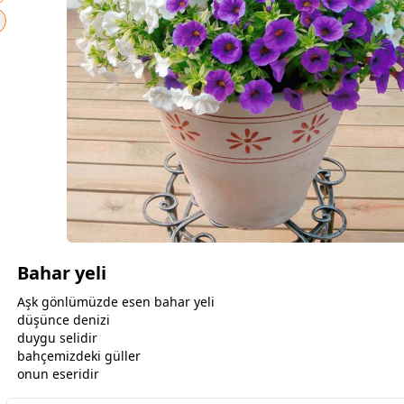
Bahar yeli
Aşk gönlümüzde esen bahar yeli
düşünce denizi
duygu selidir
bahçemizdeki
gül
ler
onun eseridir