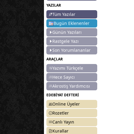
YAZILAR
Tüm Yazılar
Bugün Eklenenler
Günün Yazıları
Rastgele Yazı
Son Yorumlananlar
ARAÇLAR
Yazımı Türkçele
Hece Sayıcı
Akrostiş Yardımcısı
EDEBİYAT DEFTERİ
Online Üyeler
Rozetler
Canlı Yayın
Kurallar