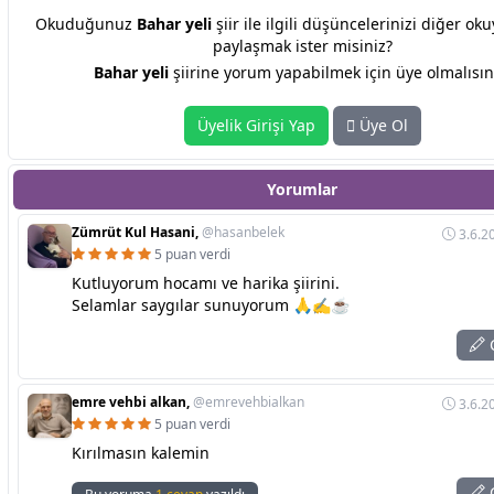
Okuduğunuz
Bahar yeli
şiir ile ilgili düşüncelerinizi diğer oku
paylaşmak ister misiniz?
Bahar yeli
şiirine yorum yapabilmek için üye olmalısın
Üyelik Girişi Yap
Üye Ol
Yorumlar
Zümrüt Kul Hasani,
@hasanbelek
3.6.2
5 puan verdi
Kutluyorum hocamı ve harika şiirini.
Selamlar saygılar sunuyorum 🙏✍️☕
C
emre vehbi alkan,
@emrevehbialkan
3.6.2
5 puan verdi
Kırılmasın kalemin
C