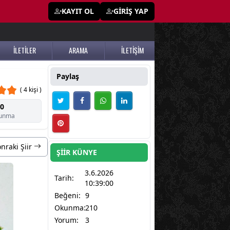
KAYIT OL
GİRİŞ YAP
İLETİLER
ARAMA
İLETİŞİM
Paylaş
( 4 kişi )
0
unma
nraki Şiir
ŞİİR KÜNYE
3.6.2026
Tarih:
10:39:00
Beğeni:
9
Okunma:
210
Yorum:
3