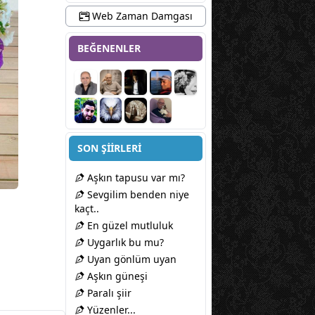
Web Zaman Damgası
BEĞENENLER
SON ŞİİRLERİ
Aşkın tapusu var mı?
Sevgilim benden niye
kaçt..
En güzel mutluluk
Uygarlık bu mu?
Uyan gönlüm uyan
Aşkın güneşi
Paralı şiir
Yüzenler...