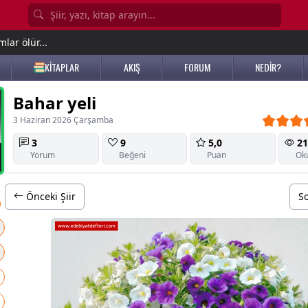
lar ölür...
KİTAPLAR
AKIŞ
FORUM
NEDİR?
Bahar yeli
3 Haziran 2026 Çarşamba
3
9
5,0
21
Yorum
Beğeni
Puan
Ok
Önceki Şiir
So