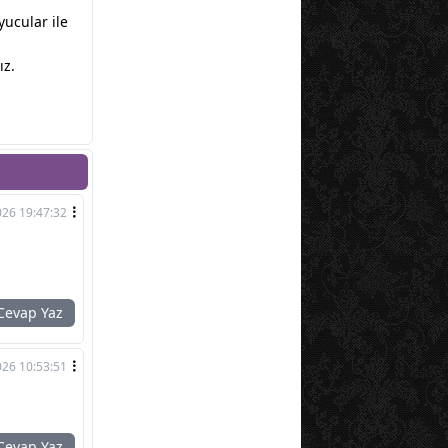
yucular ile
ız.
026 19:47:32
evap Yaz
026 10:53:51
evap Yaz