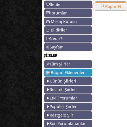
İletiler
Rapor Et
Forumlar
Mesaj Kutusu
Bildiriler
Nedir?
Sayfam
ŞİİRLER
Tüm Şiirler
Bugün Eklenenler
Günün Şiirleri
Resimli Şiirler
Etkili Yorumlar
Popüler Şiirler
Rastgele Şiir
Son Yorumlananlar