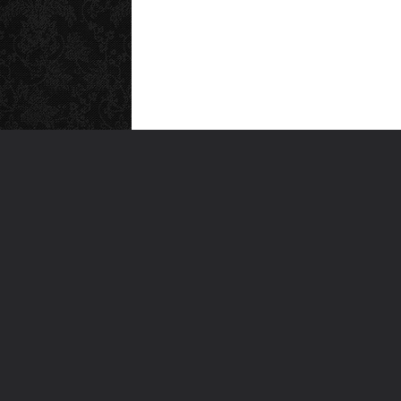
MEN
Anas
Türkiye'nin en büyük kültür sanat
Şiirl
platformu
Yazı
For
Ara