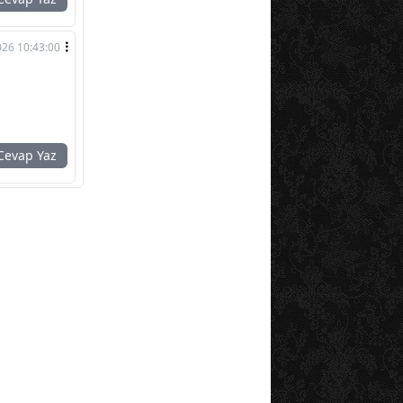
026 10:43:00
evap Yaz