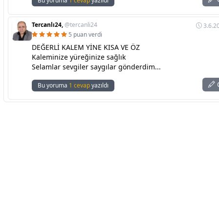
Bu yoruma
1 cevap
yazıldı
Tercanlı24,
@tercanli24
3.6.2
5 puan verdi
DEĞERLİ KALEM YİNE KISA VE ÖZ
Kaleminize yüreğinize sağlık
Selamlar sevgiler saygılar gönderdim...
C
Bu yoruma
1 cevap
yazıldı