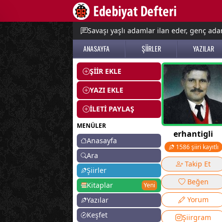
e menu
Savaşı yaşlı adamlar ilan eder, genç adam
ANASAYFA
ŞİİRLER
YAZILAR
ŞİİR EKLE
YAZI EKLE
İLETİ PAYLAŞ
MENÜLER
erhantigli
Anasayfa
1586 şiiri kayıtlı
Ara
Takip Et
Şiirler
Beğen
Kitaplar
Yeni
Yorum
Yazılar
Keşfet
Şiirgram