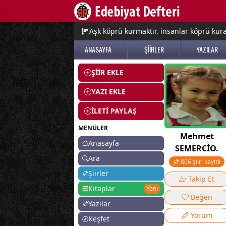
e menu
Aşk köprü kurmaktır. insanlar köprü kurac
ANASAYFA
ŞİİRLER
YAZILAR
ŞİİR EKLE
YAZI EKLE
İLETİ PAYLAŞ
MENÜLER
Mehmet
Anasayfa
SEMERCİO.
Ara
806 şiiri kayıtlı
Şiirler
Takip Et
Kitaplar
Yeni
Beğen
Yazılar
Yorum
Keşfet