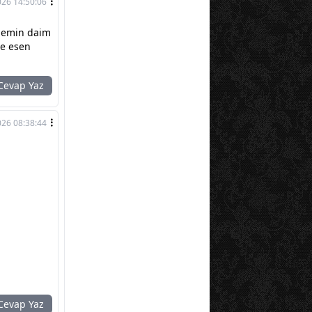
026 14:50:06
alemin daim
le esen
evap Yaz
026 08:38:44
evap Yaz