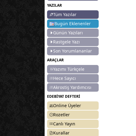
YAZILAR
Tüm Yazılar
Bugün Eklenenler
Günün Yazıları
Rastgele Yazı
Son Yorumlananlar
ARAÇLAR
Yazımı Türkçele
Hece Sayıcı
Akrostiş Yardımcısı
EDEBİYAT DEFTERİ
Online Üyeler
Rozetler
Canlı Yayın
Kurallar