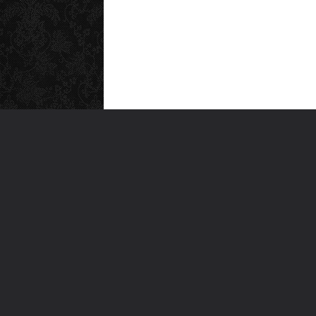
MEN
Anas
Türkiye'nin en büyük kültür sanat
Şiirl
platformu
Yazı
For
Ara