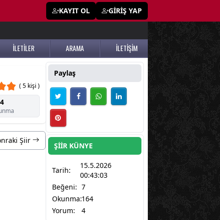
KAYIT OL
GİRİŞ YAP
İLETİLER
ARAMA
İLETİŞİM
Paylaş
( 5 kişi )
4
unma
nraki Şiir
ŞİİR KÜNYE
15.5.2026
Tarih:
00:43:03
Beğeni:
7
Okunma:
164
Yorum:
4