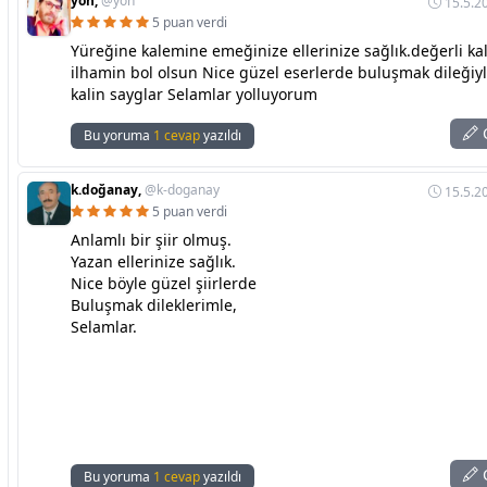
yön,
@yon
15.5.2
5 puan verdi
Yüreğine kalemine emeğinize ellerinize sağlık.değerli k
ilhamin bol olsun Nice güzel eserlerde buluşmak dileğiy
kalin sayglar Selamlar yolluyorum
C
Bu yoruma
1 cevap
yazıldı
k.doğanay,
@k-doganay
15.5.2
5 puan verdi
Anlamlı bir şiir olmuş.
Yazan ellerinize sağlık.
Nice böyle güzel şiirlerde
Buluşmak dileklerimle,
Selamlar.
C
Bu yoruma
1 cevap
yazıldı