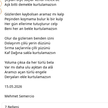
Aşk bitti demekle kurtulamazsın
Gözlerden kaybolsan aramaz mı kalp
Peşinden koşmama bulur ki bir kulp
Her gün ellerime tutuşturur celp
Beni her an bekle kurtulamazsın
Olur da gizlersen benden izini
Dolaşırım çölü yerin düzünü
Sırma saçlarınla çilli yüzünü
Kaf Dağına sakla kurtulamazsın
Yoluma çıksa da her türlü bela
Var mı daha ulu
aşk
tan da alâ
Aramızı açan türlü engele
Deryaları ekle kurtulamazsın
15.05.2026
Mehmet Semercio
7 Beğeni