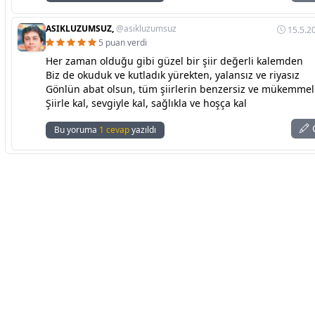
ASIKLUZUMSUZ,
@asikluzumsuz
15.5.2
5 puan verdi
Her zaman olduğu gibi güzel bir şiir değerli kalemden
Biz de okuduk ve kutladık yürekten, yalansız ve riyasız
Gönlün abat olsun, tüm şiirlerin benzersiz ve mükemmel
Şiirle kal, sevgiyle kal, sağlıkla ve hoşça kal
C
Bu yoruma
1 cevap
yazıldı