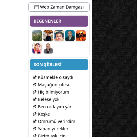
Web Zaman Damgası
BEĞENENLER
SON ŞİİRLERİ
Küsmekle olsaydı
Maşuğun çilesi
Hiç bilmiyorum
Beleşe yok
Ben ordayım yâr
Keşke
Ömrümü verirdim
Yanan yürekler
Bizim aşk için