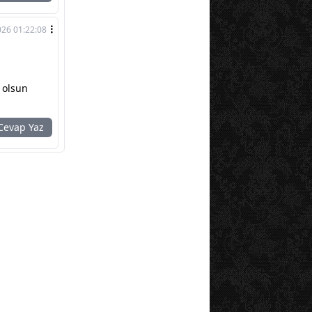
026 01:22:08
 olsun
evap Yaz