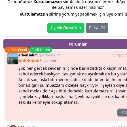
Okuduğunuz
Kurtulamazsın
şiir ile ilgili düşüncelerinizi diğe
ile paylaşmak ister misiniz?
Kurtulamazsın
şiirine yorum yapabilmek için üye olmalıs
Üyelik Girişi Yap
Üye Ol
Yorumlar
Sabitlendi
Etkili Yorum
erbensalim,
@erbensalim
15.5.2
5 puan verdi
Şiir, her gerçek sevdanın içinde barındırdığı o kaçınılmaz
kabul ederek başlıyor: Kavuşmak da ayrılmak da bu yolun 
Ancak şair, aşkı bitirmenin sadece dilde biten bir kelime
olmadığını şu muazzam dizeyle haykırıyor: "Şeytan diye 
kendi melek de / Aşk bitti demekle kurtulamazsın". İnsan
içindeki zayıflıkları başkasına (şeytana) yüklese de, kalpt
aşkı iki kelimeyle söküp atamaz.
C