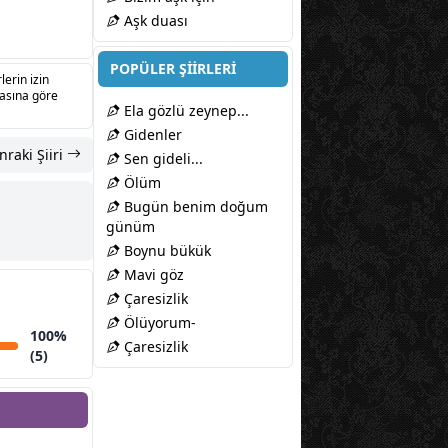
Aşk duası
POPÜLER ŞİİRLERİ
lerin izin
sasına göre
Ela gözlü zeynep...
Gidenler
nraki Şiiri
Sen gideli...
Ölüm
Bugün benim doğum
günüm
Boynu bükük
Mavi göz
Çaresizlik
Ölüyorum-
100%
Çaresizlik
(5)