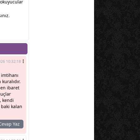
r okuyucular
ınız.
026 10:32:18
 imtihanı
kuralıdır.
den ibaret
suçlar
, kendi
e baki kalan
evap Yaz