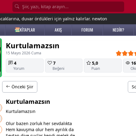
aklarına, duvar ördükleri için yalnız kalırlar. newton
KİTAPLAR
AKIŞ
FORUM
NEDİR?
Kurtulamazsın
15 Mayıs 2026 Cuma
4
7
5,0
16
Yorum
Beğeni
Puan
Ok
Önceki Şiir
So
Kurtulamazsın
Kurtulamazsın
Olur bazen zorluk her
sevda
lıkta
Hem kavuşma olur hem ayrılık da
Şeytan diye suçlar kendi melek de