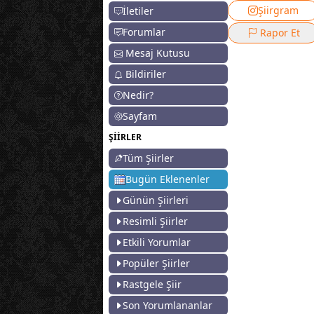
Şiirgram
İletiler
Forumlar
Rapor Et
Mesaj Kutusu
Bildiriler
Nedir?
Sayfam
ŞİİRLER
Tüm Şiirler
Bugün Eklenenler
Günün Şiirleri
Resimli Şiirler
Etkili Yorumlar
Popüler Şiirler
Rastgele Şiir
Son Yorumlananlar