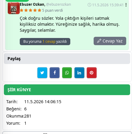
Ebuzer Ozkan,
@ebuzerozkan
11.5.2026 15:39:41
5 puan verdi
Çok doğru sözler. Yola çıktığın kişileri satmak
kişiliksiz olmaktır. Yüreğinize sağlık, harika olmuş.
Saygılar, selamlar.
Cevap Yaz
Bu yoruma
1 cevap
yazıldı
Paylaş
ŞİİR KÜNYE
Tarih:
11.5.2026 14:06:15
Beğeni:
6
Okunma:
281
Yorum:
1