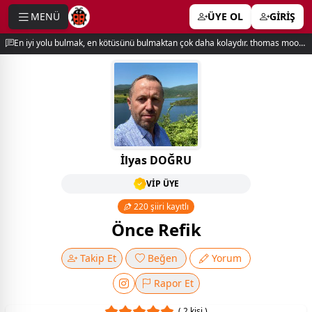
MENÜ
ÜYE OL
GİRİŞ
e menu
En iyi yolu bulmak, en kötüsünü bulmaktan çok daha kolaydır. thomas moore
İlyas DOĞRU
VİP ÜYE
220 şiiri kayıtlı
Önce Refik
Takip Et
Beğen
Yorum
Rapor Et
( 2 kişi )