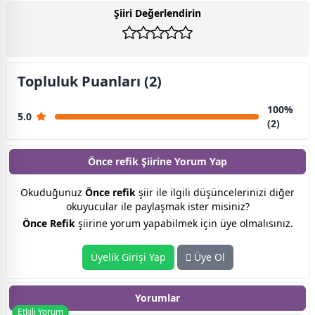
Şiiri Değerlendirin
Topluluk Puanları (2)
100%
5.0
(2)
Önce refik Şiirine
Yorum Yap
Okuduğunuz
Önce refik
şiir ile ilgili düşüncelerinizi diğer
okuyucular ile paylaşmak ister misiniz?
Önce Refik
şiirine yorum yapabilmek için üye olmalısınız.
Üyelik Girişi Yap
Üye Ol
Yorumlar
Etkili Yorum