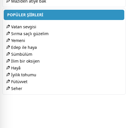
Maziden atiye bak
POPÜLER ŞİİRLERİ
Vatan sevgisi
Sırma saçlı güzelim
Yemeni
Edep ile haya
Sümbülüm
İlim bir oksijen
Hayâ
İyilik tohumu
Fütüvvet
Seher