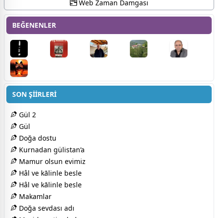
Web Zaman Damgası
BEĞENENLER
SON ŞİİRLERİ
Gül 2
Gül
Doğa dostu
Kurnadan gülistan’a
Mamur olsun evimiz
Hâl ve kālinle besle
Hâl ve kālinle besle
Makamlar
Doğa sevdası adı