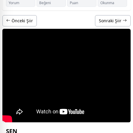
Yorum
Beğeni
Puan
Okunma
Önceki Şiir
Sonraki Şiir
SEN