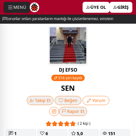
MENÜ
ÜYE OL
GİRİŞ
e menu
Sorunlar onları yaratanların mantığı ile çözümlenemez. einstein
DJ EFSO
516 şiiri kayıtlı
SEN
Takip Et
Beğen
Yorum
Rapor Et
( 2 kişi )
1
6
5,0
151