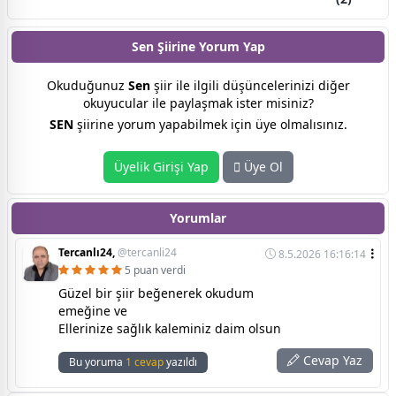
Sen Şiirine
Yorum Yap
Okuduğunuz
Sen
şiir ile ilgili düşüncelerinizi diğer
okuyucular ile paylaşmak ister misiniz?
SEN
şiirine yorum yapabilmek için üye olmalısınız.
Üyelik Girişi Yap
Üye Ol
Yorumlar
Tercanlı24,
@tercanli24
8.5.2026 16:16:14
5 puan verdi
Güzel bir şiir beğenerek okudum
emeğine ve
Ellerinize sağlık kaleminiz daim olsun
Cevap Yaz
Bu yoruma
1 cevap
yazıldı