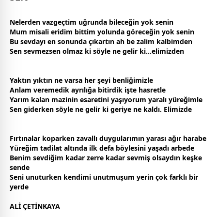
Nelerden vazgeçtim uğrunda bileceğin yok senin
Mum misali eridim bittim yolunda göreceğin yok senin
Bu
sevda
yı en sonunda çıkartın ah be zalim kalbimden
Sen sevmezsen olmaz ki söyle ne gelir ki...elimizden
Yaktın yıktın ne varsa her şeyi benliğimizle
Anlam veremedik ayrılığa bitirdik işte
hasret
le
Yarım kalan mazinin esaretini yaşıyorum yaralı yüreğimle
Sen giderken söyle ne gelir ki geriye ne kaldı. Elimizde
Fırtınalar koparken zavallı duygularımın yarası ağır harabe
Yüreğim tadilat altında ilk defa böylesini yaşadı arbede
Benim sevdiğim kadar zerre kadar sevmiş olsaydın keşke
sende
Seni unuturken kendimi unutmuşum yerin çok farklı bir
yerde
ALİ ÇETİNKAYA