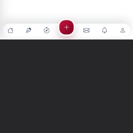
Türkiye'nin en büyük kültür sanat platformu
MENÜLER
Anasayfa
Keşfet
Şiirler
Hikayeler
Yazılar
İletiler
Forum
Nedir?