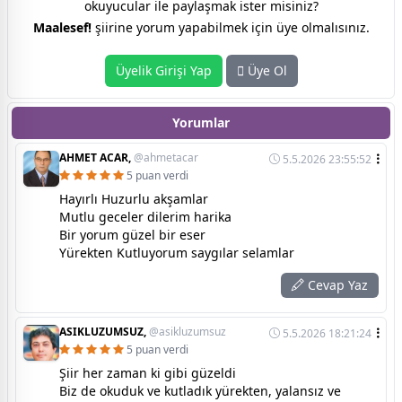
okuyucular ile paylaşmak ister misiniz?
Maalesef!
şiirine yorum yapabilmek için üye olmalısınız.
Üyelik Girişi Yap
Üye Ol
Yorumlar
AHMET ACAR,
@ahmetacar
5.5.2026 23:55:52
5 puan verdi
Hayırlı Huzurlu akşamlar
Mutlu geceler dilerim harika
Bir yorum güzel bir eser
Yürekten Kutluyorum saygılar selamlar
Cevap Yaz
ASIKLUZUMSUZ,
@asikluzumsuz
5.5.2026 18:21:24
5 puan verdi
Şiir her zaman ki gibi güzeldi
Biz de okuduk ve kutladık yürekten, yalansız ve