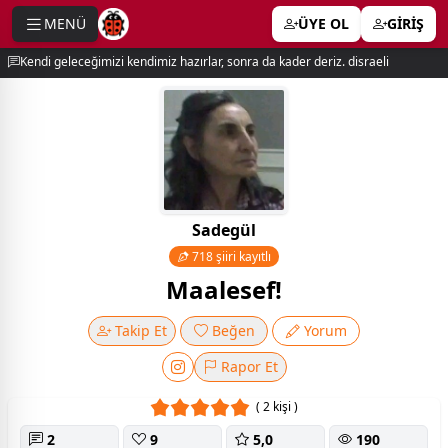
MENÜ
ÜYE OL
GİRİŞ
e menu
Kendi geleceğimizi kendimiz hazırlar, sonra da kader deriz. disraeli
Sadegül
718 şiiri kayıtlı
Maalesef!
Takip Et
Beğen
Yorum
Rapor Et
( 2 kişi )
2
9
5,0
190