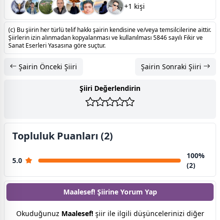
+1 kişi
(c) Bu şiirin her türlü telif hakkı şairin kendisine ve/veya temsilcilerine aittir.
Şiirlerin izin alınmadan kopyalanması ve kullanılması 5846 sayılı Fikir ve
Sanat Eserleri Yasasına göre suçtur.
Şairin Önceki Şiiri
Şairin Sonraki Şiiri
Şiiri Değerlendirin
Topluluk Puanları (2)
100%
5.0
(2)
Maalesef! Şiirine
Yorum Yap
Okuduğunuz
Maalesef!
şiir ile ilgili düşüncelerinizi diğer