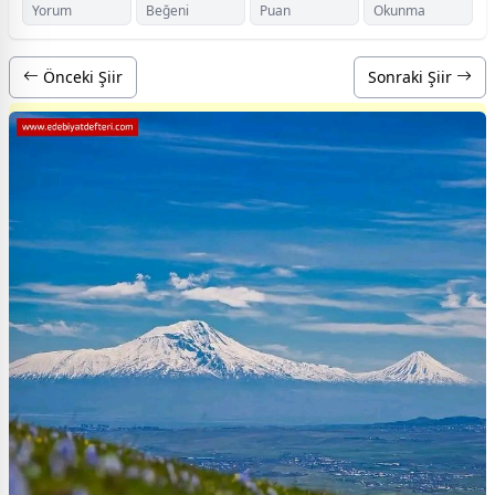
Yorum
Beğeni
Puan
Okunma
Önceki Şiir
Sonraki Şiir