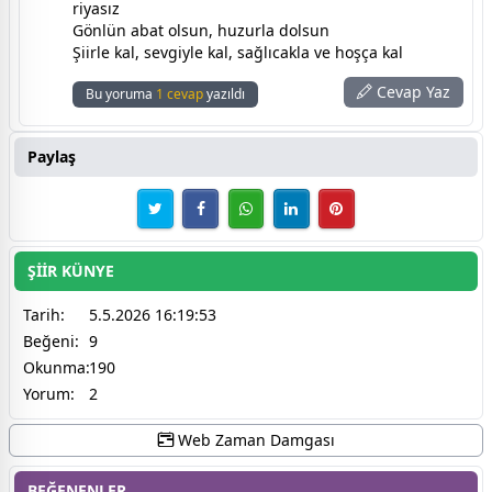
riyasız
Gönlün abat olsun, huzurla dolsun
Şiirle kal, sevgiyle kal, sağlıcakla ve hoşça kal
Cevap Yaz
Bu yoruma
1 cevap
yazıldı
Paylaş
ŞİİR KÜNYE
Tarih:
5.5.2026 16:19:53
Beğeni:
9
Okunma:
190
Yorum:
2
Web Zaman Damgası
BEĞENENLER