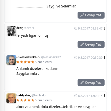
………………………….. Saygı ve Selamlar.
Cevap Yaz
özer,
@ozer1
9.8.2017 08:38:47
feryadı figan olmuş..
Cevap Yaz
-/-keskinsirke-/-,
@keskinsirke2
9.8.2017 00:30:39
5 puan verdi
Anlamlı dizelerdi kutlarım .
Saygılarımla .
Cevap Yaz
halilşakir,
@halilsakir
8.8.2017 18:02:15
5 puan verdi
akıcı ve ahenk dolu dizeler...tebrikler ve sevgiler.