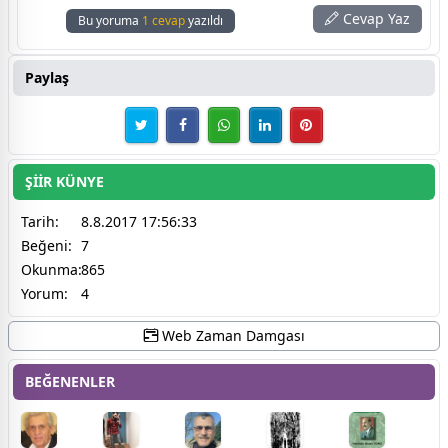
Cevap Yaz
Bu yoruma
1 cevap
yazıldı
Paylaş
ŞİİR KÜNYE
Tarih:
8.8.2017 17:56:33
Beğeni:
7
Okunma:
865
Yorum:
4
Web Zaman Damgası
BEĞENENLER