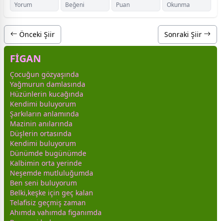
Yorum
Beğeni
Puan
Okunma
Önceki Şiir
Sonraki Şiir
FİGAN
Çocuğun
gözyaşı
nda
Yağmurun damlasında
Hüzünlerin kucağında
Kendimi buluyorum
Şarkıların anlamında
Mazinin anılarında
Düşlerin ortasında
Kendimi buluyorum
Dünümde bugünümde
Kalbimin orta yerinde
Neşemde mutluluğumda
Ben seni buluyorum
Belki,keşke için geç kalan
Telafisiz geçmiş
zaman
Ahımda vahımda figanımda