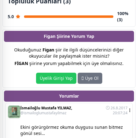
Topluluk Puanları (3)
100%
5.0
(3)
Figan Şiirine
Yorum Yap
Okuduğunuz
Figan
şiir ile ilgili düşüncelerinizi diğer
okuyucular ile paylaşmak ister misiniz?
FİGAN
şiirine yorum yapabilmek için üye olmalısınız.
Üyelik Girişi Yap
Üye Ol
Yorumlar
İsmailoğlu Mustafa YILMAZ,
26.8.2017
@ismailoglumustafayilmaz
20:07:24
Ekini görürgörmez okuma duygusu sunan bitmez
gönül sesi…