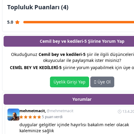
Topluluk Puanları (4)
5.0
Cemil bey ve kedileri-5 Şiirine
Yorum Yap
Okuduğunuz
Cemil bey ve kedileri-5
şiir ile ilgili düşünceler
okuyucular ile paylaşmak ister misiniz?
CEMİL BEY VE KEDİLERİ-5
şiirine yorum yapabilmek için üye o
Üyelik Girişi Yap
Üye Ol
Yorumlar
mehmetmacit,
@mehmetmacit
13.4.2
5 puan verdi
duygular gelgitler içinde hayırlısı bakalım neler olacak
kaleminize sağlık