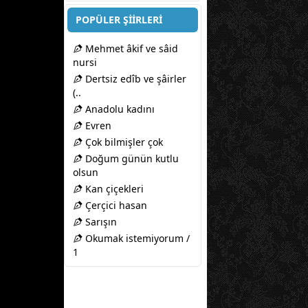
POPÜLER ŞİİRLERİ
Mehmet âkif ve sâid
nursi
Dertsiz edîb ve şâirler
(..
Anadolu kadını
Evren
Çok bilmişler çok
Doğum günün kutlu
olsun
Kan çiçekleri
Çerçici hasan
Sarışın
Okumak istemiyorum /
1