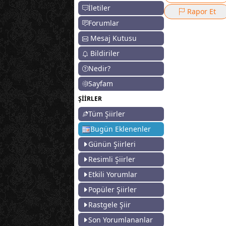
İletiler
Rapor Et
Forumlar
Mesaj Kutusu
Bildiriler
Nedir?
Sayfam
ŞİİRLER
Tüm Şiirler
Bugün Eklenenler
Günün Şiirleri
Resimli Şiirler
Etkili Yorumlar
Popüler Şiirler
Rastgele Şiir
Son Yorumlananlar