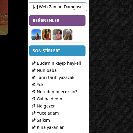
Web Zaman Damgası
BEĞENENLER
SON ŞİİRLERİ
Buda’nın kayıp heykeli
Nuh baba
Tanrı tarih yazacak
Yok
Nereden bileceksin?
Galiba dedin
Ne gezer
Yüce adam
Salkım
Kına yakanlar