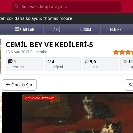
tan çok daha kolaydır. thomas moore
KİTAPLAR
AKIŞ
FORUM
NEDİR?
CEMİL BEY VE KEDİLERİ-5
13 Nisan 2017 Perşembe
1
4
5,0
11
Yorum
Beğeni
Puan
Ok
Önceki Şiir
So