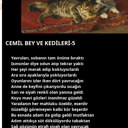
CEMİL BEY VE KEDİLERİ-5
Yavruları, sobanın tam önüne bıraktı
Isınsınlar diye odun atıp tekrar yaktı
Her şeyi merak edip kokluyorlardı
Ara sıra ayaklarıyla yokluyorlardı
Oyunlarını izler iken dört yavrucağın
Anne de keyfini çıkarıyordu sıcağın
Sarı ve
siyah
renkli olan yanına geldi
Koyu
mavi
gözleri inanılmaz güzeldi
Yaradanın her mahluku özeldir, eserdir
Güzelliği göremeyen kalbi kör beşerdir
Bu esnada adam da gidip geldi mutfaktan
Adım attıkça süt dökülüyordu tabaktan
Sağ gözünün etrafı
siyah
olan yavrucak