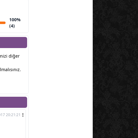
100%
(4)
inizi diğer
lmalısınız.
017 20:21:21