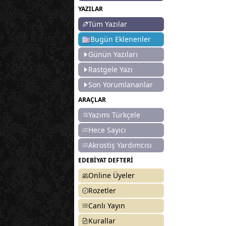
YAZILAR
Tüm Yazılar
Bugün Eklenenler
Günün Yazıları
Rastgele Yazı
Son Yorumlananlar
ARAÇLAR
Yazımı Türkçele
Hece Sayıcı
Akrostiş Yardımcısı
EDEBİYAT DEFTERİ
Online Üyeler
Rozetler
Canlı Yayın
Kurallar