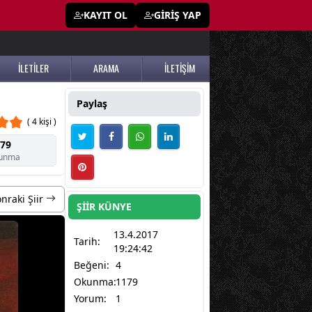
KAYIT OL
GİRİŞ YAP
İLETİLER
ARAMA
İLETİŞİM
Paylaş
( 4 kişi )
79
unma
nraki Şiir
ŞİİR KÜNYE
13.4.2017
Tarih:
19:24:42
Beğeni:
4
Okunma:
1179
Yorum:
1