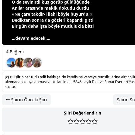
O da sevinirdi kuş görüp
gül
düğünde
Anılar arasında mekik dokudu durdu
»Ne çare takdir-i ilahi böyle buyurdu.«
Dedikten sonra da gözleri kapandı gitti
Bir gün daha işte böyle mutlulukla bitti
…devam edecek….
4 Beğeni
(c) Bu şiirin her türlü telif hakkı şairin kendisine ve/veya temsilcilerine aittir. Şiir
alınmadan kopyalanması ve kullanılması 5846 sayılı Fikir ve Sanat Eserleri Ya
suçtur.
Şairin Önceki Şiiri
Şairin So
Şiiri Değerlendirin