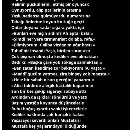
Halının püsküllerini, etmiş bir oyuncak
Oynuyordu, alıp patilerinin arasına
Yaşlı, nedense
gül
müyordu numarasına
Tabağı önlerine koyup koltuğa geçti
Onlar doyana kadar siğara yaktı, içti
»Bunları eve niçin aldım? Ah aptal kafa!«
»Şimdi her yere tırmanırlar: dolaba, rafa.«
»Bilmiyorum. Galiba vicdanım ağır bastı.«
Tuhaf bir insandı Yaşlı, birden surat astı.
Çok pişman olmuştu kedileri eve almaktan
Dedi ki: »B
aşk
a çare yok sokağa salmaktan.«
»Ben zaten kendime zor bakıyorum bu yaşta.«
»Maddî gücüm yetmez, zira bir şey yok maaşta.«
»Hele bir sabah olsun gereğini yaparım.«
»Aksi takdirde alerjik hastalık kaparım.«
Son bir kez çekip sigarayı sobaya attı
Ardından da ışıkları söndürdü ve yattı
Başını yastığa koyunca düşüncelerle
Ruhu boğuşuyordu sanki işkencelerle
Kediler hakkında çok karışıktı kafası
Yaşasaydı severdi onları Mustafa’sı
Mustafa beş yaşlarındaydı öldüğünde