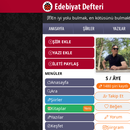
e menu
En iyi yolu bulmak, en kötüsünü bulmak
ANASAYFA
ŞİİRLER
YAZILAR
ŞİİR EKLE
YAZI EKLE
İLETİ PAYLAŞ
MENÜLER
S / ÂYE
Anasayfa
1480 şiiri kayıtlı
Ara
Takip Et
Şiirler
Beğen
Kitaplar
Yeni
Yorum
Yazılar
Keşfet
Şiirgram