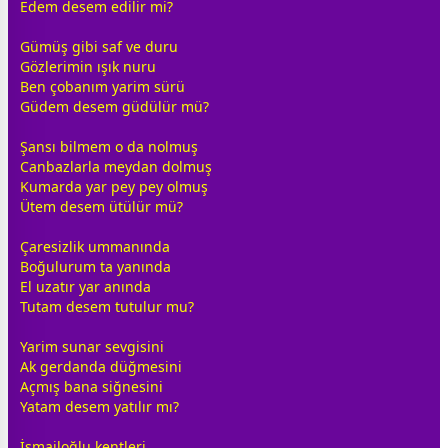
Edem desem edilir mi?
Gümüş gibi saf ve duru
Gözlerimin ışık nuru
Ben çobanım yarim sürü
Güdem desem güdülür mü?
Şansı bilmem o da nolmuş
Canbazlarla meydan dolmuş
Kumarda yar pey pey olmuş
Ütem desem ütülür mü?
Çaresizlik ummanında
Boğulurum ta yanında
El uzatır yar anında
Tutam desem tutulur mu?
Yarim sunar
sevgi
sini
Ak gerdanda düğmesini
Açmış bana siğnesini
Yatam desem yatılır mı?
İsmailoğlu kentleri