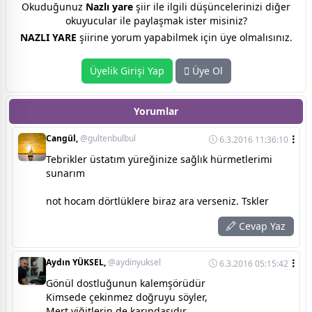
Okuduğunuz
Nazlı yare
şiir ile ilgili düşüncelerinizi diğer
okuyucular ile paylaşmak ister misiniz?
NAZLI YARE
şiirine yorum yapabilmek için üye olmalısınız.
Üyelik Girişi Yap
Üye Ol
Yorumlar
Cangül,
@gultenbulbul
6.3.2016 11:36:10
Tebrikler üstatım yüreğinize sağlık hürmetlerimi
sunarım
not hocam dörtlüklere biraz ara verseniz. Tskler
Cevap Yaz
Aydın YÜKSEL,
@aydinyuksel
6.3.2016 05:15:42
Gönül dostluğunun kalemşörüdür
Kimsede çekinmez doğruyu söyler,
Mert yiğitlerin de karındaşıdır