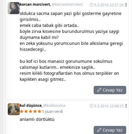
korcan morcivert,
@korcanmorcivert
5.3.2016 22:21:26
oldukca sacma sapan yazi gibi gosterme gayretine
girisilmis..
emek caba tabak gibi ortada..
boyle zirva kisvesine burundurulmus yaziya saygi
duymama kabil mi?
en zeka yoksunu yorumcunun bile alkislama geregi
hissedecegi..
bu kof ici bos manasiz gorunumune sokulmus
calismayi kutlarim.. emekinize saglik..
resim kilikli fotograflardan hos olmus terpikler on
kapikten asagi gitmez..
Cevap Yaz
kul düşünce,
@kuldusunce
5.3.2016 22:08:25
5 puan verdi
anlamlı dörtlüktü
Cevap Yaz