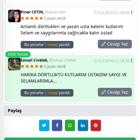
Pınar CETIN,
@pinarcetin
5.3.2016 21:38:39
5 puan verdi
Anlamlı dörtlükleri ve yazan usta kalemi kutlarım
Selam ve saygılarımla sağlıcakla kalın üstad
Cevap Yaz
Bu yoruma
1 cevap
yazıldı
Etkili Yorum
İsmail Civelek,
@ismail-civelek
5.3.2016 21:18:39
5 puan verdi
HARİKA DÖRTLÜKTÜ KUTLARIM ÜSTADIM SAYGI VE
SELAMLARIMLA...
Cevap Yaz
Bu yoruma
1 cevap
yazıldı
Paylaş