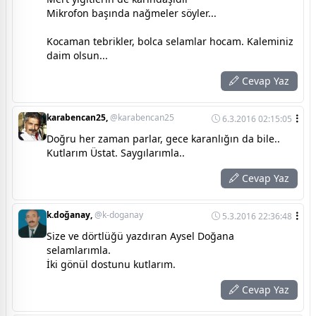
Mikrofon başında nağmeler söyler...
Kocaman tebrikler, bolca selamlar hocam. Kaleminiz
daim olsun...
Cevap Yaz
karabencan25,
@karabencan25
6.3.2016 02:15:05
Doğru her zaman parlar, gece karanlığın da bile..
Kutlarım Üstat. Saygılarımla..
Cevap Yaz
k.doğanay,
@k-doganay
5.3.2016 22:36:48
Size ve dörtlüğü yazdıran Aysel Doğana
selamlarımla.
İki gönül dostunu kutlarım.
Cevap Yaz