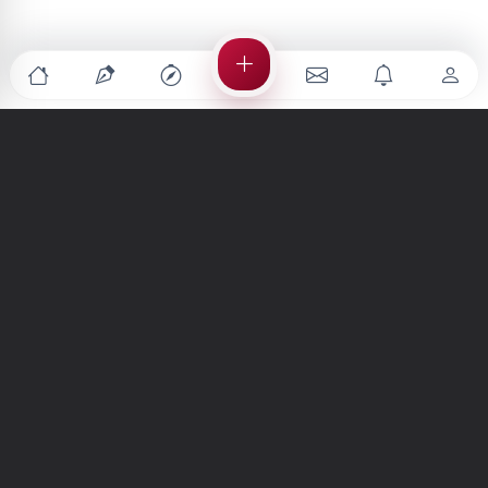
Türkiye'nin en büyük kültür sanat platformu
MENÜLER
Anasayfa
Keşfet
Şiirler
Hikayeler
Yazılar
İletiler
Forum
Nedir?
Ara