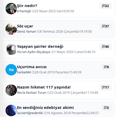
Şiir nedir?
22
erhantigli
?
25 Nisan 2023 Salı10:05:50
Söz uçar
37
Deniz Yaman
?
8 Temmuz 2026 Çarşamba19:19:58
Yaşayan şairler derneği
40
Hicran Aydın Akçakaya
?
1 Mayıs 2020 Cuma10:46:10
Uçurtma avcısı
0
ha
harkad44
?
28 Ocak 2019 Pazartesi15:49:39
Nazım hikmet 117 yaşında!
17
Necla Kezban Turan
?
23 Ocak 2019 Çarşamba11:10:40
En sevdiğiniz edebiyat akimi
2
lacivertiğnedenlik
?
16 Ağustos 2018 Perşembe22:46:57