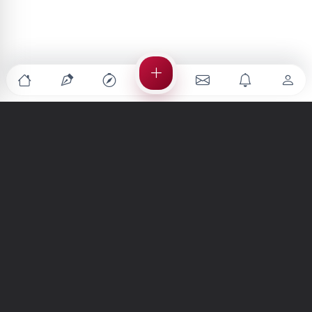
Türkiye'nin en büyük kültür sanat platformu
MENÜLER
Anasayfa
Keşfet
Şiirler
Hikayeler
Yazılar
İletiler
Forum
Nedir?