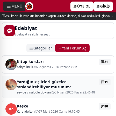
MENÜ
ÜYE OL
GİRİŞ
e menu
Aşk köprü kurmaktır. insanlar köprü kuracaklarına, duvar ördükleri için yalnız kalırlar. newton
Edebiyat
Edebiyat ile ilgili herşey..
Kategoriler
Yeni Forum Aç
Kitap kurtları
21
Yahya İncik
?
2 Ağustos 2026 Pazar23:21:10
Yazdığınız şiirleri güzelce
11
seslendirebiliyor musunuz?
seyide cinaloğlu doyran
?
5 Nisan 2026 Pazar22:46:48
Keşke
80
Ka
Karalıdefteri
?
27 Mart 2026 Cuma16:10:45