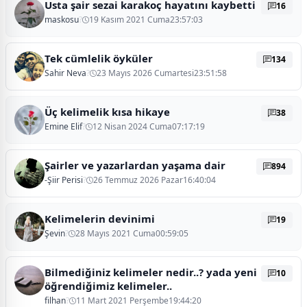
Usta şair sezai karakoç hayatını kaybetti
16
maskosu
?
19 Kasım 2021 Cuma23:57:03
Tek cümlelik öyküler
134
Sahir Neva
?
23 Mayıs 2026 Cumartesi23:51:58
Üç kelimelik kısa hikaye
38
Emine Elif
?
12 Nisan 2024 Cuma07:17:19
Şairler ve yazarlardan yaşama dair
894
-Şiir Perisi
?
26 Temmuz 2026 Pazar16:40:04
Kelimelerin devinimi
19
Şevin
?
28 Mayıs 2021 Cuma00:59:05
Bilmediğiniz kelimeler nedir..? yada yeni
10
öğrendiğimiz kelimeler..
filhan
?
11 Mart 2021 Perşembe19:44:20