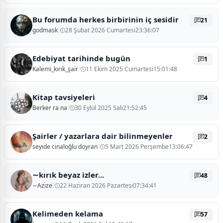
Bu forumda herkes birbirinin iç sesidir
21
godmask
?
28 Şubat 2026 Cumartesi23:36:07
Edebiyat tarihinde bugün
1
Kalemi_kırık_şair
?
11 Ekim 2025 Cumartesi15:01:48
Kitap tavsiyeleri
4
Berker ra na
?
30 Eylül 2025 Salı21:52:45
Şairler / yazarlara dair bilinmeyenler
2
seyide cinaloğlu doyran
?
5 Mart 2026 Perşembe13:06:47
∼kırık beyaz izler...
48
∼Azize
?
22 Haziran 2026 Pazartesi07:34:41
Kelimeden kelama
57