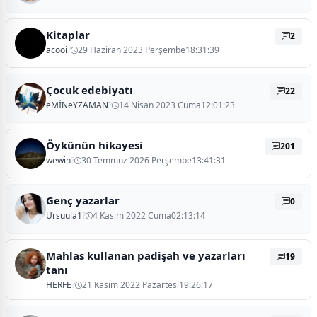
Kitaplar
2
acooi
?
29 Haziran 2023 Perşembe18:31:39
Çocuk edebiyatı
22
eMİNeYZAMAN
?
14 Nisan 2023 Cuma12:01:23
Öykünün hikayesi
201
wewin
?
30 Temmuz 2026 Perşembe13:41:31
Genç yazarlar
0
Ursuula1
?
4 Kasım 2022 Cuma02:13:14
Mahlas kullanan padişah ve yazarları
19
tanı
HERFE
?
21 Kasım 2022 Pazartesi19:26:17