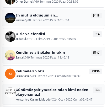
Ömer Dante
?
19 Temmuz 2020 Pazar00:33:05
En mutlu olduğum an...
18
wewin
?
28 Haziran 2026 Pazar10:35:04
Olric ve efendisi
4
ardabulut
?
12 Ekim 2019 Cumartesi07:15:35
Kendinize ait sözler bırakın
17
Şantii
?
19 Temmuz 2020 Pazar18:46:18
Kelimelerin özü
136
Sı
Sırrın Sırrı
?
13 Haziran 2020 Cumartesi00:34:39
Günümüz şair yazarlarından kimi neden
3
okuyorsunuz?
Konsantre Karanlık Madde
?
24 Ocak 2020 Cuma02:42:47