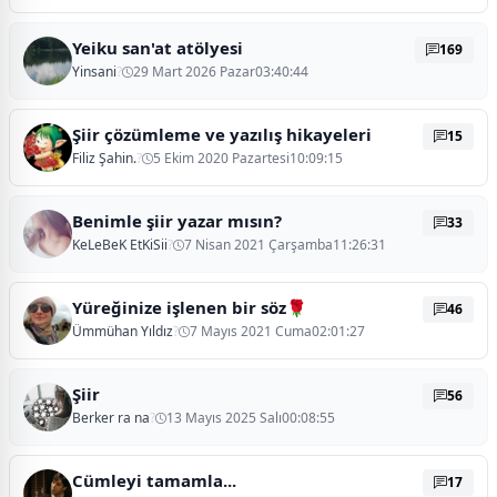
Yeiku san'at atölyesi
169
Yinsani
?
29 Mart 2026 Pazar03:40:44
Şiir çözümleme ve yazılış hikayeleri
15
Filiz Şahin.
?
5 Ekim 2020 Pazartesi10:09:15
Benimle şiir yazar mısın?
33
KeLeBeK EtKiSii
?
7 Nisan 2021 Çarşamba11:26:31
Yüreğinize işlenen bir söz🌹
46
Ümmühan Yıldız
?
7 Mayıs 2021 Cuma02:01:27
Şiir
56
Berker ra na
?
13 Mayıs 2025 Salı00:08:55
Cümleyi tamamla...
17