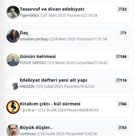
Tasavvuf ve divan edebiyatı
33
Tigem0663
?
31 Mart 2025 Pazartesi22:16:24
İlaç
1
ısmahan çeribaşı
?
24 Mart 2025 Pazartesi11:31:54
Günün kelimesi
186
YUSUF SAYGILI
?
15 Nisan 2026 Çarşamba21:54:42
Edebiyat defteri yeni alt yapı
116
ANSIZIN
?
10 Şubat 2025 Pazartesi16:42:50
Kitabım çıktı - kül sürmesi
66
~ Ş i m o ~
?
12 Aralık 2024 Perşembe08:45:49
Büyük düşler..
53
cointreau
?
18 Aralık 2025 Perşembe12:42:30